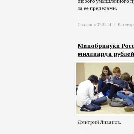
любого умышленного пр
за её пределами.
Создано: 27.01.14 /
Категор
Минобрнауки Росс
миллиарда рублей
Дмитрий Ливанов.