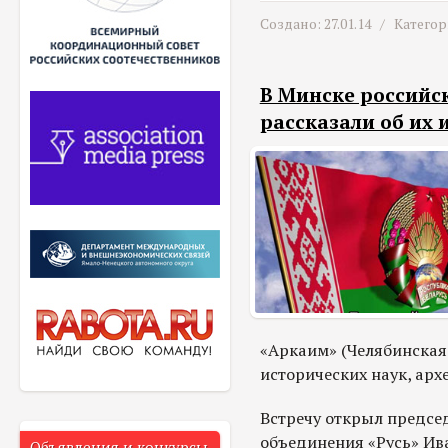
Создано: 27.01.14 /
Категор
В Минске российс
рассказали об их 
«Аркаим» (Челябинская 
исторических наук, ар
Встречу открыл предсе
объединения «Русь» Ив
Объявления и конкурсы