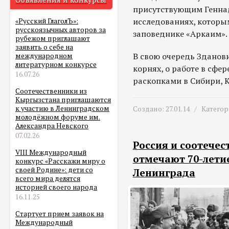
присутствующим Геннад
исследованиях, которым
«Русский ГлаголЪ»:
русскоязычных авторов за
заповеднике «Аркаим».
рубежом приглашают
заявить о себе на
В свою очередь Зданови
международном
литературном конкурсе
корнях, о работе в сфе
16.07.26
раскопками в Сибири, 
Соотечественники из
Кыргызстана приглашаются
к участию в Ленинградском
Создано: 27.01.14 /
Категор
молодёжном форуме им.
Александра Невского
07.02.26
Россия и соотече
VIII Международный
отмечают 70-лети
конкурс «Расскажи миру о
своей Родине»: дети со
Ленинграда
всего мира делятся
историей своего народа
16.11.25
Стартует прием заявок на
Международный