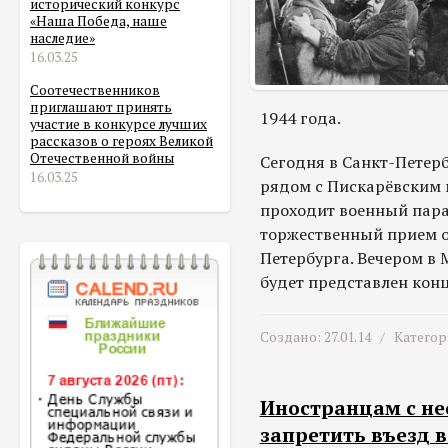
исторический конкурс
«Наша Победа, наше
наследие»
16.03.25
Соотечественников
приглашают принять
1944 года.
участие в конкурсе лучших
рассказов о героях Великой
Отечественной войны
Сегодня в Санкт-Петер
16.03.25
рядом с Пискарёвским
проходит военный пара
торжественный прием о
Петербурга. Вечером в 
будет представлен конц
Создано: 27.01.14 /
Категор
Иностранцам с не
запретить въезд 