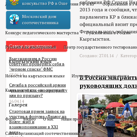
собрания РФ Сергея На
консульство РФ в Оше
Двойное гражданство
Отношения РФ и КР
Образование в Р
2013 года и сообщил, 
парламента КР в ближа
Московский дом
Русский язык
соотечественника
официальный визит пр
Федерального собрания
Конкурс педагогического мастерства
Русский язык в России
Кыргызстан.
Самое популярное
Русский как иностранный
Центр государственного тестирован
Создано: 27.01.14 /
Категор
Выезжающим в Россию
Кыргызский язык
советуют проверить себя в
"черном списке" ФМС
03.06.14
Новости на кыргызском языке
Изучение кыргызского языка
В России мигрант
руководящих долж
Служба в российской армии
Кыргызский как иностранный
для мигранта – по контракту
или по призыву?
16.04.14
Галерея
Стартовал прием заявок на
участие в форуме «Диалог на
Фото
Видео
О нас
Наши проекты олд
Наши проекты
Волге: мир и
взаимопонимание в XXI
веке»
Сайты организаций соотечественников