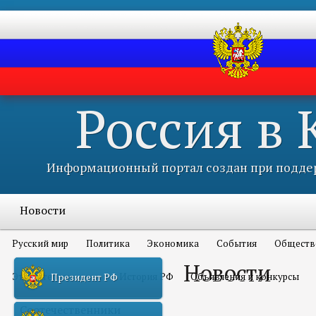
Россия в
Информационный портал создан при поддер
Новости
Русский мир
Политика
Экономика
События
Обществ
Новости
Это интересно всем
История РФ
Объявления и конкурсы
Президент РФ
Соотечественники