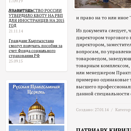
17.09.19
Аналитика
ПРАВИТЕЛЬСТВО РОССИИ
УТВЕРДИЛО КВОТУ НА РВП
и право на то или иное "
ДЛЯ ИНОСТРАНЦЕВ НА 2015
ГОД
Из документа следует, 
21.11.14
директором торгового
Граждане Кыргызстана
директором, заместите
смогут получать пособия за
счет Фонда социального
вопросам, по управлен
страхования РФ
товароведом, заведующ
25.09.15
товарным комплексом, 
или менеджером Практи
примерно одинаковые т
высшего профессиональ
данной специальности (
Создано: 27.01.14 /
Категор
ПАТРИАРХ КИРИЛ