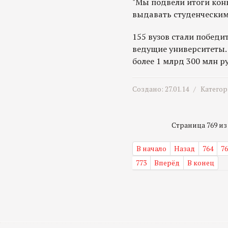
"Мы подвели итоги кон
выдавать студенчески
155 вузов стали победи
ведущие университеты.
более 1 млрд 300 млн ру
Создано: 27.01.14 /
Категор
Страница 769 из 
В начало
Назад
764
76
773
Вперёд
В конец