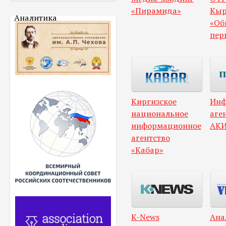
«Пирамида»
Кыр
Аналитика
«Об
пер
Киргизское
Инф
национальное
аге
информационное
АКИ
агентство
«Кабар»
K-News
Ана