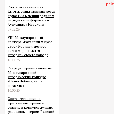
рей
Соотечественники из
Кыргызстана приглашаются
к участию в Ленинградском
молодёжном форуме им.
Александра Невского
07.02.26
VIII Международный
конкурс «Расскажи миру о
своей Родине»: дети со
всего мира делятся
историей своего народа
16.11.25
Стартует прием заявок на
Международный
исторический конкурс
«Наша Победа, наше
наследие»
16.03.25
Соотечественников
приглашают принять
участие в конкурсе лучших
рассказов о героях Великой