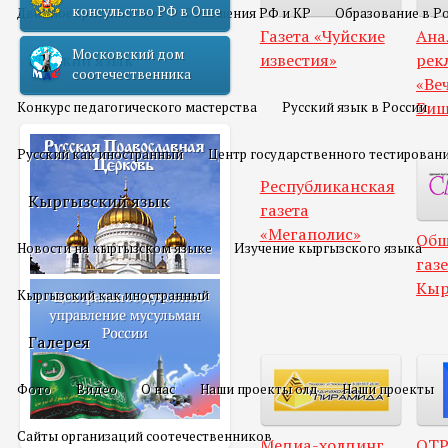
консульство РФ в Оше
Двойное гражданство
Отношения РФ и КР
Образование в Р
Газета «Чуйские
Ана
Московский дом
известия»
рек
Русский язык
соотечественника
«Ве
Биш
Конкурс педагогического мастерства
Русский язык в России
Русский как иностранный
Центр государственного тестирован
Республиканская
Кыргызский язык
газета
«Мегаполис»
Общ
Новости на кыргызском языке
Изучение кыргызского языка
газ
Кыр
Кыргызский как иностранный
Галерея
Фото
Видео
О нас
Наши проекты олд
Наши проекты
Сайты организаций соотечественников
Медиа-холдинг
ОТ