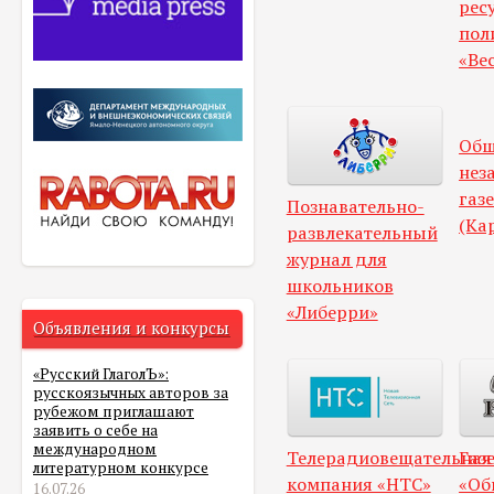
рес
пол
«Ве
Общ
нез
газ
Познавательно-
(Ка
развлекательный
журнал для
школьников
«Либерри»
Объявления и конкурсы
«Русский ГлаголЪ»:
русскоязычных авторов за
рубежом приглашают
заявить о себе на
международном
Телерадиовещательная
Газ
литературном конкурсе
компания «НТС»
«Об
16.07.26