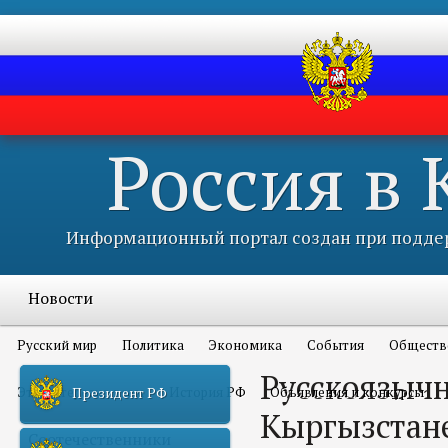
Россия в
Информационный портал создан при поддер
Новости
Русский мир
Политика
Экономика
События
Обществ
Русскоязыч
Это интересно всем
История РФ
Объявления и конкурсы
Президент РФ
Кыргызстан
Соотечественники