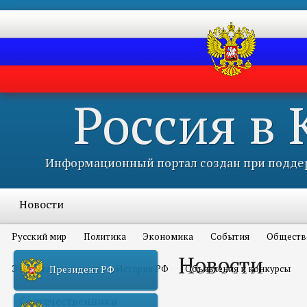
Россия в
Информационный портал создан при поддер
Новости
Русский мир
Политика
Экономика
События
Обществ
Новости
Это интересно всем
История РФ
Объявления и конкурсы
Президент РФ
Соотечественники