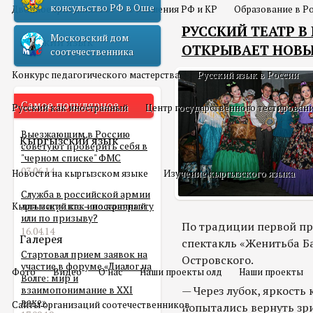
консульство РФ в Оше
Двойное гражданство
Отношения РФ и КР
Образование в Р
РУССКИЙ ТЕАТР В
Московский дом
Русский язык
ОТКРЫВАЕТ НОВЫ
соотечественника
Конкурс педагогического мастерства
Русский язык в России
Самое популярное
Русский как иностранный
Центр государственного тестирован
Выезжающим в Россию
Кыргызский язык
советуют проверить себя в
"черном списке" ФМС
03.06.14
Новости на кыргызском языке
Изучение кыргызского языка
Служба в российской армии
Кыргызский как иностранный
для мигранта – по контракту
или по призыву?
По традиции первой пр
16.04.14
Галерея
спектакль «Женитьба Ба
Стартовал прием заявок на
Островского.
участие в форуме «Диалог на
Фото
Видео
О нас
Наши проекты олд
Наши проекты
Волге: мир и
— Через лубок, яркость 
взаимопонимание в XXI
веке»
Сайты организаций соотечественников
попытались вернуть зри