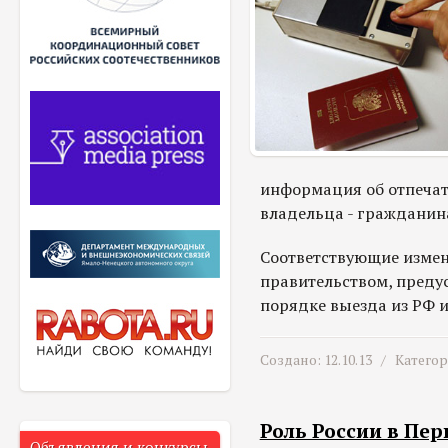
информация об отпечат
владельца - гражданина
Соответствующие изме
правительством, преду
порядке выезда из РФ и
Создано: 12.10.13 /
Катего
Роль России в Пе
Объявления и конкурсы