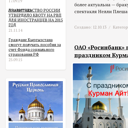
17.09.19
более актуальна — браку
Аналитика
ПРАВИТЕЛЬСТВО РОССИИ
спектакля Нелли Плеша
УТВЕРДИЛО КВОТУ НА РВП
ДЛЯ ИНОСТРАНЦЕВ НА 2015
ГОД
Создано: 12.10.13 /
Катего
21.11.14
Граждане Кыргызстана
смогут получать пособия за
ОАО «Росинбанк» 
счет Фонда социального
праздником Курма
страхования РФ
25.09.15