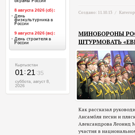
Создано: 11.10.13 /
Катего
МИНОБОРОНЫ РО
ШТУРМОВАТЬ «ЕВ
Кыргызстан
01
21
37
суббота, август 8,
2026
Как рассказал руковод
Ансамбля песни и пляск
Александрова Леонид Ма
участия в национальном