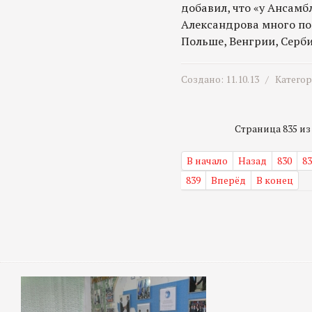
добавил, что «у Ансамб
Александрова много по
Польше, Венгрии, Серб
Создано: 11.10.13 /
Катего
Страница 835 из 
В начало
Назад
830
83
839
Вперёд
В конец