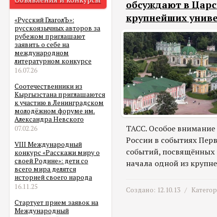
обсуждают в Царс
крупнейших унив
«Русский ГлаголЪ»:
русскоязычных авторов за
рубежом приглашают
заявить о себе на
международном
литературном конкурсе
16.07.26
Соотечественники из
Кыргызстана приглашаются
к участию в Ленинградском
молодёжном форуме им.
Александра Невского
ТАСС. Особое внимание 
07.02.26
России в событиях Перв
VIII Международный
событий, посвящённых 
конкурс «Расскажи миру о
своей Родине»: дети со
начала одной из крупне
всего мира делятся
историей своего народа
16.11.25
Создано: 12.10.13 /
Катего
Стартует прием заявок на
Международный