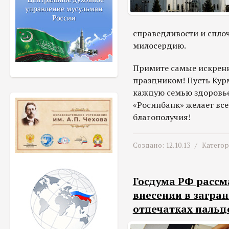
справедливости и спло
милосердию.
Примите самые искренн
праздником! Пусть Кур
каждую семью здоровье
«Росинбанк» желает все
благополучия!
Создано: 12.10.13 /
Катего
Госдума РФ рассм
внесении в загра
отпечатках пальц