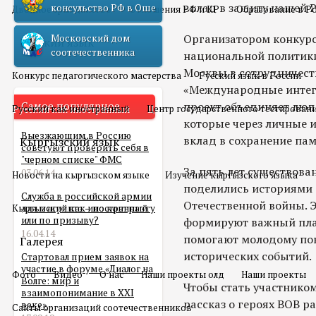
вклад в защиту нашей 
консульство РФ в Оше
Двойное гражданство
Отношения РФ и КР
Образование в Р
Организатором конкурс
Московский дом
Русский язык
соотечественника
национальной политики
Москвы в сотрудничест
Конкурс педагогического мастерства
Русский язык в России
«Международные интег
Самое популярное
проект объединяет люд
Русский как иностранный
Центр государственного тестирован
которые через личные и
Выезжающим в Россию
вклад в сохранение пам
Кыргызский язык
советуют проверить себя в
"черном списке" ФМС
За пять лет существова
03.06.14
Новости на кыргызском языке
Изучение кыргызского языка
поделились историями 
Служба в российской армии
Отечественной войны. 
Кыргызский как иностранный
для мигранта – по контракту
или по призыву?
формируют важный плас
16.04.14
помогают молодому по
Галерея
исторических событий.
Стартовал прием заявок на
участие в форуме «Диалог на
Фото
Видео
О нас
Наши проекты олд
Наши проекты
Волге: мир и
Чтобы стать участнико
взаимопонимание в XXI
рассказ о героях ВОВ р
веке»
Сайты организаций соотечественников