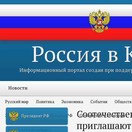
Россия в
Информационный портал создан при поддер
Новости
Русский мир
Политика
Экономика
События
Обществ
Соотечестве
Это интересно всем
История РФ
Объявления и конкурсы
Президент РФ
приглашают 
Соотечественники