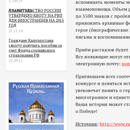
17.09.19
вспоминать моменты м
взаимопомощи. Объем р
Аналитика
ПРАВИТЕЛЬСТВО РОССИИ
УТВЕРДИЛО КВОТУ НА РВП
до 3500 знаков с пробе
ДЛЯ ИНОСТРАНЦЕВ НА 2015
приложить архивные ф
ГОД
герое (биографические 
21.11.14
письма и воспоминания
Граждане Кыргызстана
смогут получать пособия за
Приём рассказов будет 
счет Фонда социального
страхования РФ
Все желающие могут от
25.09.15
электронную почту:
pom
Приглашаем всех соотеч
конкурсе и делиться ис
увековечат память о гер
многогранное и единств
Ваша история может ст
о Победе!
Источник
:
http://www.ru