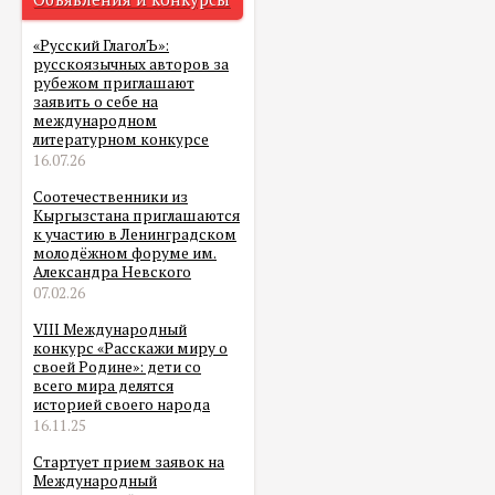
«Русский ГлаголЪ»:
русскоязычных авторов за
рубежом приглашают
заявить о себе на
международном
литературном конкурсе
16.07.26
Соотечественники из
Кыргызстана приглашаются
к участию в Ленинградском
молодёжном форуме им.
Александра Невского
07.02.26
VIII Международный
конкурс «Расскажи миру о
своей Родине»: дети со
всего мира делятся
историей своего народа
16.11.25
Стартует прием заявок на
Международный