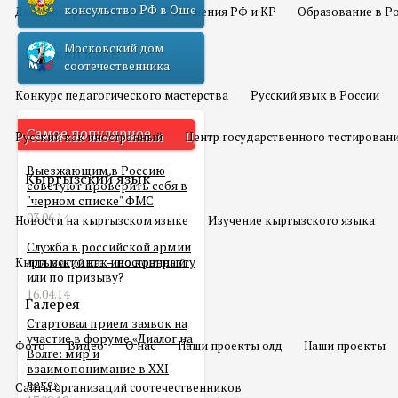
консульство РФ в Оше
Двойное гражданство
Отношения РФ и КР
Образование в Р
Московский дом
Русский язык
соотечественника
Конкурс педагогического мастерства
Русский язык в России
Самое популярное
Русский как иностранный
Центр государственного тестирован
Выезжающим в Россию
Кыргызский язык
советуют проверить себя в
"черном списке" ФМС
03.06.14
Новости на кыргызском языке
Изучение кыргызского языка
Служба в российской армии
Кыргызский как иностранный
для мигранта – по контракту
или по призыву?
16.04.14
Галерея
Стартовал прием заявок на
участие в форуме «Диалог на
Фото
Видео
О нас
Наши проекты олд
Наши проекты
Волге: мир и
взаимопонимание в XXI
веке»
Сайты организаций соотечественников