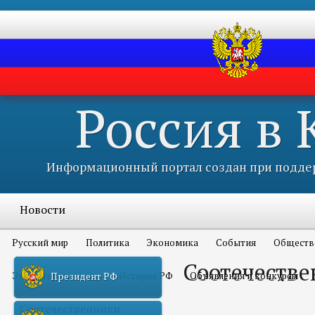
Россия в
Информационный портал создан при поддер
Новости
Русский мир
Политика
Экономика
События
Обществ
Соотечеств
Это интересно всем
История РФ
Объявления и конкурсы
Президент РФ
Соотечественники