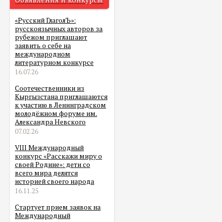
«Русский ГлаголЪ»:
русскоязычных авторов за
рубежом приглашают
заявить о себе на
международном
литературном конкурсе
16.07.26
Соотечественники из
Кыргызстана приглашаются
к участию в Ленинградском
молодёжном форуме им.
Александра Невского
07.02.26
VIII Международный
конкурс «Расскажи миру о
своей Родине»: дети со
всего мира делятся
историей своего народа
16.11.25
Стартует прием заявок на
Международный