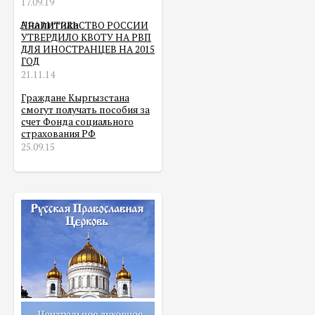
17.09.19
Аналитика
ПРАВИТЕЛЬСТВО РОССИИ
УТВЕРДИЛО КВОТУ НА РВП
ДЛЯ ИНОСТРАНЦЕВ НА 2015
ГОД
21.11.14
Граждане Кыргызстана
смогут получать пособия за
счет Фонда социального
страхования РФ
25.09.15