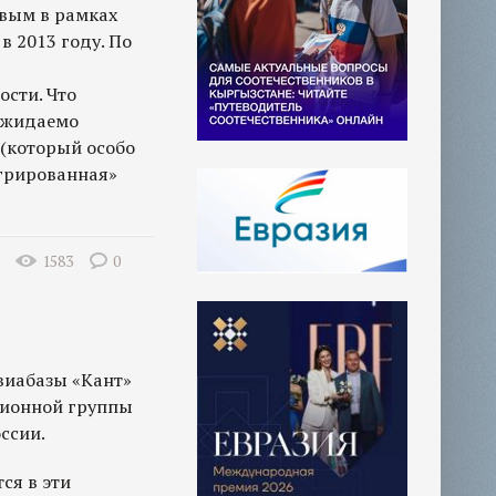
евым в рамках
в 2013 году. По
сти. Что
ожидаемо
 (который особо
тегрированная»
1583
0
виабазы «Кант»
ционной группы
ссии.
ся в эти