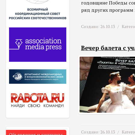
годовщине Победы сове
ряд других программ 
Создано: 26.10.13 /
Катег
Вечер балета с у
Создано: 26.10.13 /
Катег
Объявления и конкурсы