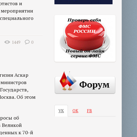
ютистов и
в мероприятии
 специального
1449
0
гизии Аскар
 министров
Государств,
осква. Об этом
VK
ОК
FB
просы об
в Великой
денных к 70-й