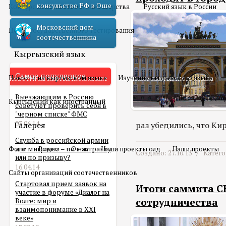
консульство РФ в Оше
Конкурс педагогического мастерства
Русский язык в России
Московский дом
Центр государственного тестирования
соотечественника
Кыргызский язык
Самое популярное
Новости на кыргызском языке
Изучение кыргызского языка
Выезжающим в Россию
Кыргызский как иностранный
советуют проверить себя в
"черном списке" ФМС
03.06.14
Галерея
раз убедились, что К
Служба в российской армии
Фото
для мигранта – по контракту
Видео
О нас
Наши проекты олд
Наши проекты
Создано: 27.10.13 /
Катег
или по призыву?
16.04.14
Сайты организаций соотечественников
Стартовал прием заявок на
Итоги саммита С
участие в форуме «Диалог на
сотрудничества
Волге: мир и
взаимопонимание в XXI
веке»