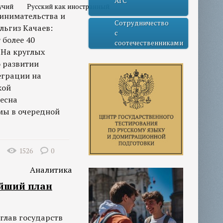
АГС
учий
Русский как иностранный
инимательства и
Сотрудничество
льгиз Качаев:
с
 более 40
соотечественниками
 На круглых
о развитии
еграции на
кой
есна
мы в очередной
1526
0
Аналитика
ейший план
 глав государств