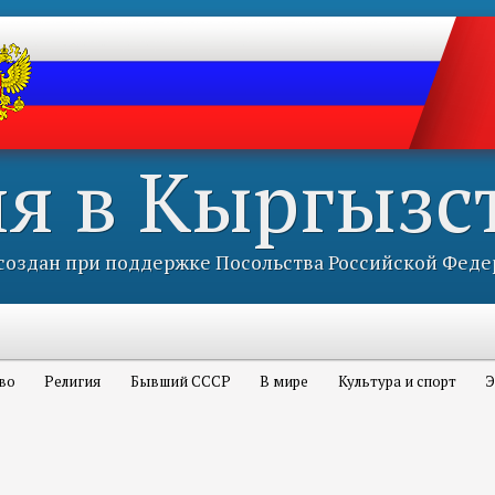
ия в Кыргызс
оздан при поддержке Посольства Российской Феде
во
Религия
Бывший СССР
В мире
Культура и спорт
Э