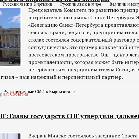
Русский язык в Киргизии
Русский язык в мире
Великий и мог
Председатель Комитета по развитию предпр
потребительского рынка Санкт-Петербурга Э
«Делегацию Санкт-Петербурга представляют
человек: врачи, педагоги, предприниматели.
столах состоялся содержательный разговор 
сотрудничества. Это пример конкретной инт
постсоветском пространстве. Ош – центр лег
промышленности, которая может быть интер
петербургским предпринимателям.
Сегодня 
иргизия – наш надежный и перспективный партнер.
Русскоязычные СМИ в Кыргызстане
ория:
События
НГ: Главы государств СНГ утвердили дальн
Вчера в Минске состоялось заседание Совета