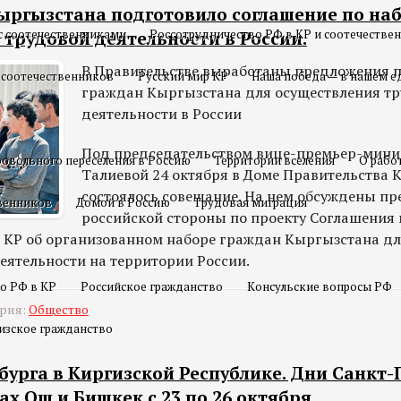
ыргызстана подготовило соглашение по на
с соотечественниками
Россотрудничество РФ в КР и соотечестве
трудовой деятельности в России.
В Правительстве выработаны предложения п
 соотечественников
Русский мир КР
Наша победа — в нашем е
граждан Кыргызстана для осуществления т
деятельности в России
Под председательством вице-премьер-мин
овольного переселения в Россию
Территории вселения
О рабо
Талиевой 24 октября в Доме Правительства 
состоялось совещание. На нем обсуждены п
твенников
Домой в Россию
Трудовая миграция
российской стороны по проекту Соглашения
 КР об организованном наборе граждан Кыргызстана дл
еятельности на территории России.
о РФ в КР
Российское гражданство
Консульские вопросы РФ
ория:
Общество
изское гражданство
урга в Киргизской Республике. Дни Санкт-
ах Ош и Бишкек с 23 по 26 октября.