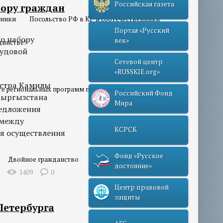
Российская газета
бору граждан
нники
Посольство РФ в КР и соотечественники
Портал «Русский
о набору
век»
динстве!
рудовой
Сетевой центр
«RUSSKIE.org»
истра Камилы
те региональных программ переселения
Российский Фонд
Кыргызстана
Мира
редложения
 между
КСРСК
я осуществления
Фонд «Русское
Двойное гражданство
Отношения РФ и КР
достояние»
1409
0
Центр правовой
защиты
Петербурга