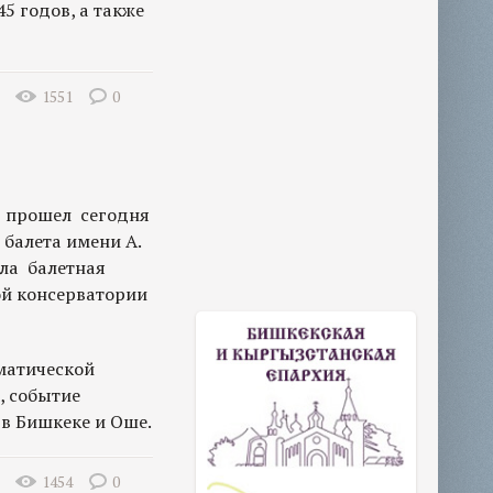
5 годов, а также
1551
0
в прошел сегодня
балета имени А.
ла балетная
ой консерватории
матической
, событие
 в Бишкеке и Оше.
1454
0