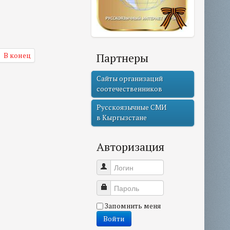
Партнеры
В конец
Сайты организаций
соотечественников
Русскоязычные СМИ
в Кыргызстане
Авторизация
Логин
Пароль
Запомнить меня
Войти