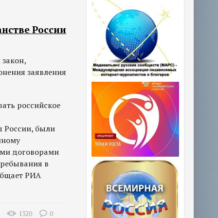
анстве России
 закон,
онения заявления
вать российское
 России, были
нному
ыми договорами
пребывания в
общает РИА
1320
0