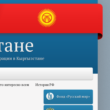
тане
рации в Кыргызстане
то интересно всем
История РФ
Фонд «Русский мир»