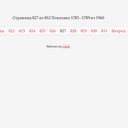
Страница 827 из 852 Показано 5783 - 5789 из 5960
ад
822
823
824
825
826
827
828
829
830
831
Вперёд
Работает на
Cobalt