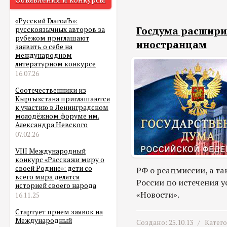
«Русский ГлаголЪ»:
Госдума расшири
русскоязычных авторов за
рубежом приглашают
иностранцам
заявить о себе на
международном
литературном конкурсе
16.07.26
Соотечественники из
Кыргызстана приглашаются
к участию в Ленинградском
молодёжном форуме им.
Александра Невского
07.02.26
VIII Международный
конкурс «Расскажи миру о
своей Родине»: дети со
РФ о реадмиссии, а та
всего мира делятся
России до истечения у
историей своего народа
«Новости».
16.11.25
Стартует прием заявок на
Международный
Создано: 25.10.13 /
Катег