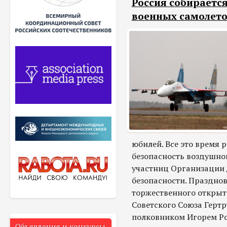
Россия собираетс
военных самолето
юбилей. Все это время 
безопасность воздушног
участниц Организации 
безопасности. Празднов
торжественного открыт
Советского Союза Герт
полковником Игорем Ро
Объявления и конкурсы