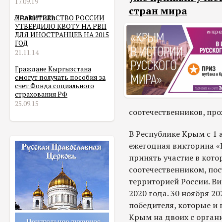
17.09.19
стран мира
Аналитика
ПРАВИТЕЛЬСТВО РОССИИ
УТВЕРДИЛО КВОТУ НА РВП
ДЛЯ ИНОСТРАНЦЕВ НА 2015
ГОД
21.11.14
Граждане Кыргызстана
смогут получать пособия за
счет Фонда социального
страхования РФ
25.09.15
соотечественников, пр
В Республике Крым с 1 
ежегодная викторина «
принять участие в кото
соотечественником, по
территорией России. В
2020 года. 30 ноября 2
победителя, которые и 
Крым на двоих с орган