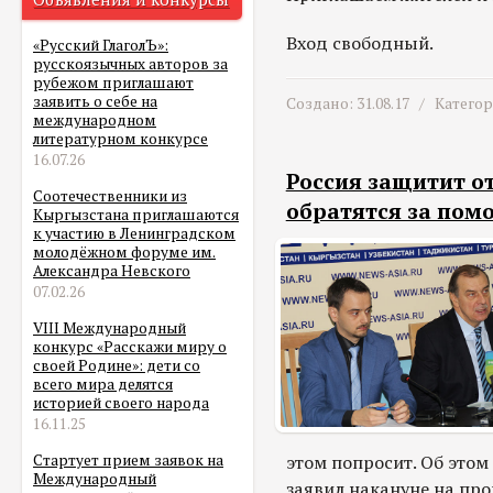
Вход свободный.
«Русский ГлаголЪ»:
русскоязычных авторов за
рубежом приглашают
заявить о себе на
Создано: 31.08.17 /
Катего
международном
литературном конкурсе
16.07.26
Россия защитит от
Соотечественники из
обратятся за по
Кыргызстана приглашаются
к участию в Ленинградском
молодёжном форуме им.
Александра Невского
07.02.26
VIII Международный
конкурс «Расскажи миру о
своей Родине»: дети со
всего мира делятся
историей своего народа
16.11.25
этом попросит. Об этом
Стартует прием заявок на
Международный
заявил накануне на пр