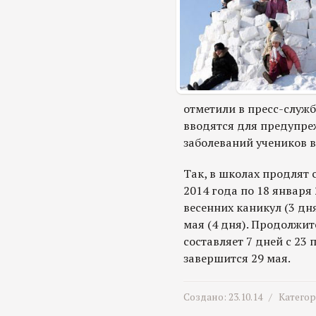
отметили в пресс-служб
вводятся для предупре
заболеваний учеников 
Так, в школах продлят 
2014 года по 18 января 
весенних каникул (3 дн
мая (4 дня). Продолжит
составляет 7 дней с 23 
завершится 29 мая.
Создано: 23.10.14 /
Катего