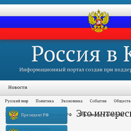
Россия в
Информационный портал создан при поддер
Новости
Русский мир
Политика
Экономика
События
Обществ
Это интерес
Это интересно всем
История РФ
Объявления и конкурсы
Президент РФ
Соотечественники