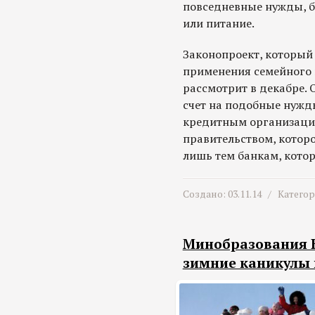
повседневные нужды, бу
или питание.
Законопроект, который
применения семейного 
рассмотрит в декабре. 
счет на подобные нужд
кредитным организация
правительством, котор
лишь тем банкам, кото
Создано: 03.11.14 /
Катего
Минобразования 
зимние каникулы