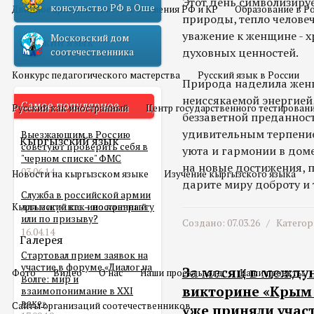
Этот день символизируе
консульство РФ в Оше
Двойное гражданство
Отношения РФ и КР
Образование в Р
природы, тепло челове
уважение к женщине - х
Московский дом
Русский язык
духовных ценностей.
соотечественника
Конкурс педагогического мастерства
Русский язык в России
Природа наделила жен
неиссякаемой энергией
Самое популярное
Русский как иностранный
Центр государственного тестирован
беззаветной преданнос
удивительным терпение
Выезжающим в Россию
Кыргызский язык
советуют проверить себя в
уюта и гармонии в доме
"черном списке" ФМС
на новые достижения, 
03.06.14
Новости на кыргызском языке
Изучение кыргызского языка
дарите миру доброту и 
Служба в российской армии
Кыргызский как иностранный
для мигранта – по контракту
или по призыву?
Создано: 07.03.26 /
Категор
16.04.14
Галерея
Стартовал прием заявок на
участие в форуме «Диалог на
За месяц в между
Фото
Видео
О нас
Наши проекты олд
Наши проекты
Волге: мир и
викторине «Крым 
взаимопонимание в XXI
веке»
Сайты организаций соотечественников
уже приняли участ