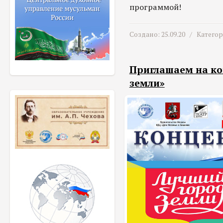
программой!
Создано: 25.09.20 /
Катего
Приглашаем на ко
земли»