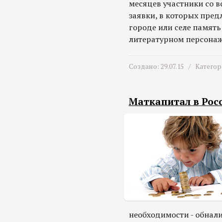
месяцев участники со 
заявки, в которых пред
городе или селе память
литературном персонаже
Создано: 29.07.15 /
Категор
Маткапитал в Рос
необходимости - обнали