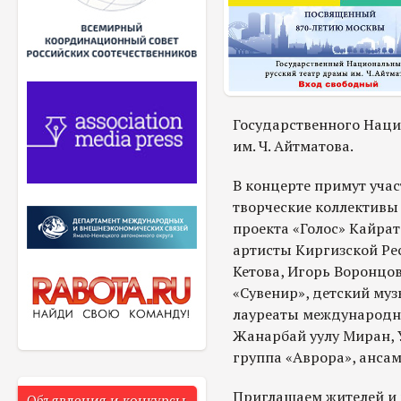
Государственного Наци
им. Ч. Айтматова.
В концерте примут учас
творческие коллективы
проекта «Голос» Кайра
артисты Киргизской Ре
Кетова, Игорь Воронцов
«Сувенир», детский му
лауреаты международн
Жанарбай уулу Миран, 
группа «Аврора», ансам
Приглашаем жителей и 
Объявления и конкурсы