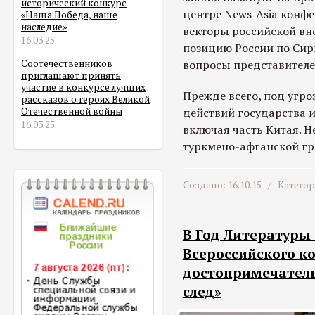
исторический конкурс
центре News-Asia конфе
«Наша Победа, наше
наследие»
векторы российской вн
16.03.25
позицию России по Сир
вопросы представител
Соотечественников
приглашают принять
участие в конкурсе лучших
Прежде всего, под угро
рассказов о героях Великой
действий государства и
Отечественной войны
16.03.25
включая часть Китая. Н
туркмено-афганской г
Создано: 16.10.15 /
Катего
В Год Литературы
Всероссийского к
достопримечател
след»