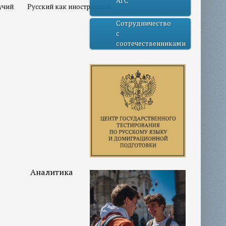
АГС
учий
Русский как иностранный
Сотрудничество
с
соотечественниками
Аналитика