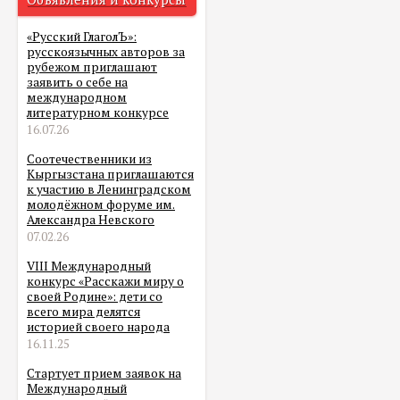
«Русский ГлаголЪ»:
русскоязычных авторов за
рубежом приглашают
заявить о себе на
международном
литературном конкурсе
16.07.26
Соотечественники из
Кыргызстана приглашаются
к участию в Ленинградском
молодёжном форуме им.
Александра Невского
07.02.26
VIII Международный
конкурс «Расскажи миру о
своей Родине»: дети со
всего мира делятся
историей своего народа
16.11.25
Стартует прием заявок на
Международный