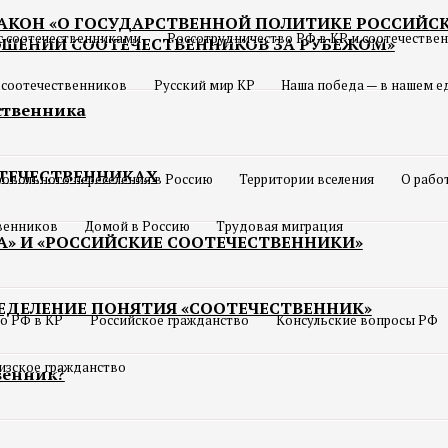
ЗАКОН «О ГОСУДАРСТВЕННОЙ ПОЛИТИКЕ РОССИЙС
с соотечественниками
Россотрудничество РФ в КР и соотечестве
ОШЕНИИ СООТЕЧЕСТВЕННИКОВ ЗА РУБЕЖОМ»
 соотечественников
Русский мир КР
Наша победа — в нашем е
ественника
ТЕЧЕСТВЕННИКАХ
овольного переселения в Россию
Территории вселения
О рабо
твенников
Домой в Россию
Трудовая миграция
А» И «РОССИЙСКИЕ СООТЕЧЕСТВЕННИКИ»
ЕДЕЛЕНИЕ ПОНЯТИЯ «СООТЕЧЕСТВЕННИК»
о РФ в КР
Российское гражданство
Консульские вопросы РФ
изское гражданство
венник?