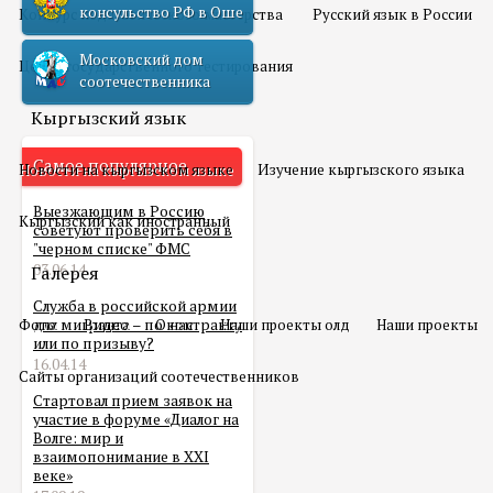
консульство РФ в Оше
Конкурс педагогического мастерства
Русский язык в России
Московский дом
Центр государственного тестирования
соотечественника
Кыргызский язык
Самое популярное
Новости на кыргызском языке
Изучение кыргызского языка
Выезжающим в Россию
Кыргызский как иностранный
советуют проверить себя в
"черном списке" ФМС
03.06.14
Галерея
Служба в российской армии
Фото
для мигранта – по контракту
Видео
О нас
Наши проекты олд
Наши проекты
или по призыву?
16.04.14
Сайты организаций соотечественников
Стартовал прием заявок на
участие в форуме «Диалог на
Волге: мир и
взаимопонимание в XXI
веке»