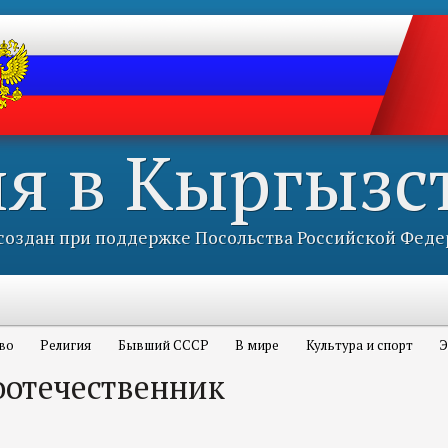
ия в Кыргызс
оздан при поддержке Посольства Российской Феде
во
Религия
Бывший СССР
В мире
Культура и спорт
Э
оотечественник