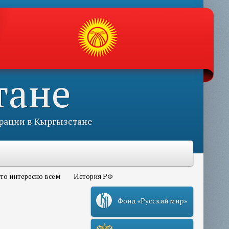
тане
рации в Кыргызстане
то интересно всем
История РФ
Фонд «Русский мир»