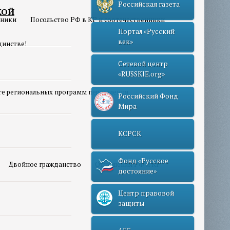
Российская газета
КОЙ
нники
Посольство РФ в КР и соотечественники
Портал «Русский
век»
динстве!
Сетевой центр
«RUSSKIE.org»
те региональных программ переселения
Российский Фонд
Мира
КСРСК
Фонд «Русское
Двойное гражданство
Отношения РФ и КР
достояние»
Центр правовой
защиты