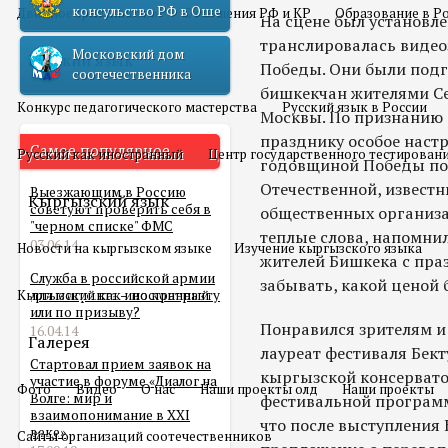
консульство РФ в Оше
Двойное гражданство
Отношения РФ и КР
Образование в Р
На сцене был установле
транслировалась видео
Московский дом
Русский язык
Победы. Они были подг
соотечественника
бишкекчан жителями Се
Конкурс педагогического мастерства
Русский язык в России
Москвы. По признанию 
празднику особое настр
Самое популярное
Русский как иностранный
Центр государственного тестирован
годовщиной Победы по
Отечественной, извест
Выезжающим в Россию
Кыргызский язык
советуют проверить себя в
общественных организа
"черном списке" ФМС
теплые слова, напомни
03.06.14
Новости на кыргызском языке
Изучение кыргызского языка
жителей Бишкека с пра
Служба в российской армии
забывать, какой ценой 
Кыргызский как иностранный
для мигранта – по контракту
или по призыву?
Понравился зрителям и
16.04.14
Галерея
лауреат фестиваля Бек
Стартовал прием заявок на
кыргызской консервато
участие в форуме «Диалог на
Фото
Видео
О нас
Наши проекты олд
Наши проекты
Волге: мир и
фестивальной программ
взаимопонимание в XXI
что после выступления
веке»
Сайты организаций соотечественников