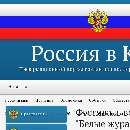
Россия в
Информационный портал создан при поддер
Новости
Русский мир
Политика
Экономика
События
Обществ
Фестиваль в
Это интересно всем
История РФ
Объявления и конкурсы
Президент РФ
"Белые жура
Соотечественники