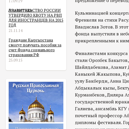
предложение о перевод
17.09.19
Аналитика
ПРАВИТЕЛЬСТВО РОССИИ
Кульминацией концерта
УТВЕРДИЛО КВОТУ НА РВП
Френкеля на стихи Расу
ДЛЯ ИНОСТРАНЦЕВ НА 2015
ГОД
Владислав Зотов. В это
21.11.14
фонда выпустили в неб
Граждане Кыргызстана
прикрепленными к ним
смогут получать пособия за
счет Фонда социального
Финалистами конкурса 
страхования РФ
стали Орозбек Бакытов
25.09.15
Шайлдабекова, Азамат 
Каныкей Жакыпова, Куб
уулу Бакберди, Анна Ци
Абдыкалык кызы, Бект
Курманбеков, Диляра А
государственной юрак
Галиева, ансамбль КГУ 
почетный профессор Аб
дипломы фестиваля. Го