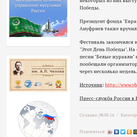
некоторых из них выст
Победы.
Президент фонда "Евра
Ануфриев также вручил
Фестиваль закончился 
"Этот День Победы". Н
песни "Белые журавли" 
пообещали организатор
через несколько недель
Источник
:
http://www.vb
Пресс-служба Россия в
Создано: 08.05.14 /
Катего
Поделиться: