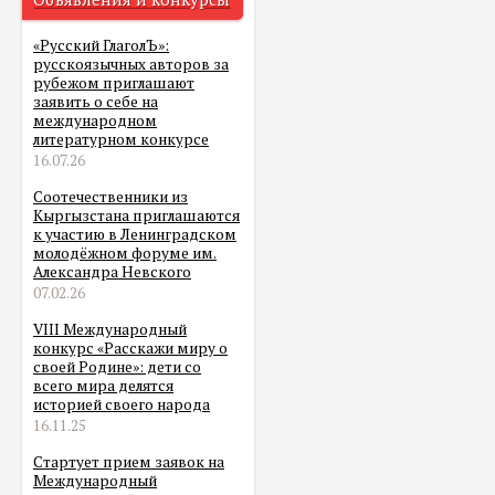
«Русский ГлаголЪ»:
русскоязычных авторов за
рубежом приглашают
заявить о себе на
международном
литературном конкурсе
16.07.26
Соотечественники из
Кыргызстана приглашаются
к участию в Ленинградском
молодёжном форуме им.
Александра Невского
07.02.26
VIII Международный
конкурс «Расскажи миру о
своей Родине»: дети со
всего мира делятся
историей своего народа
16.11.25
Стартует прием заявок на
Международный