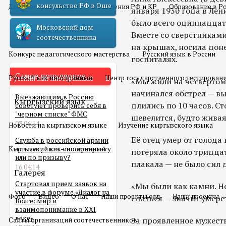
консульство РФ в Оше
Двойное гражданство
Отношения РФ и КР
Образование в Р
января 1930 года в Лен
было всего одиннадцать
Московский дом
Русский язык
Вместе со сверстникам
соотечественника
на крышах, носила доне
Конкурс педагогического мастерства
Русский язык в России
госпиталях.
Самое популярное
Русский как иностранный
Центр государственного тестирован
«Мы жили на четвертом 
начинался обстрел — вы
Выезжающим в Россию
Кыргызский язык
длились по 10 часов. С
советуют проверить себя в
"черном списке" ФМС
шевелится, будто жива
03.06.14
Новости на кыргызском языке
Изучение кыргызского языка
Её отец умер от голода
Служба в российской армии
Кыргызский как иностранный
для мигранта – по контракту
потеряла около тридцат
или по призыву?
плакала — не было сил 
16.04.14
Галерея
Стартовал прием заявок на
«Мы были как камни. Н
участие в форуме «Диалог на
Фото
Видео
О нас
Наши проекты олд
Наши проекты
сдаться — значит умере
Волге: мир и
взаимопонимание в XXI
веке»
За проявленное мужеств
Сайты организаций соотечественников