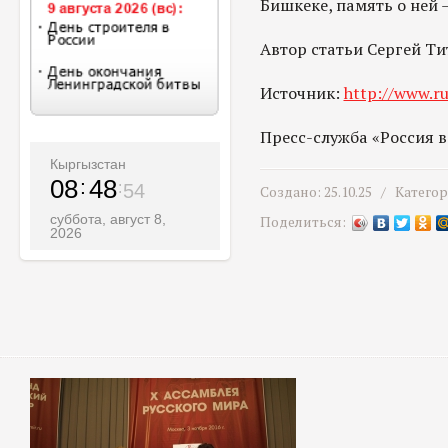
Бишкеке, память о ней 
Автор статьи Сергей Т
Источник:
http://www.ru
Пресс-служба «Россия 
Кыргызстан
08
48
56
Создано: 25.10.25 /
Катего
суббота, август 8,
Поделиться:
2026