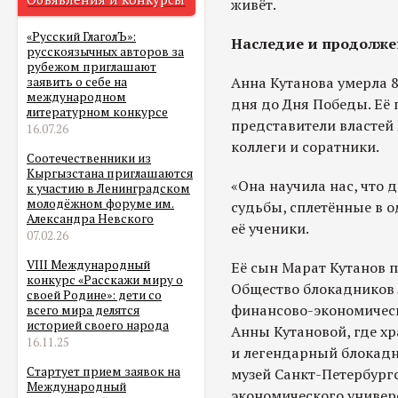
живёт.
«Русский ГлаголЪ»:
Наследие и продолж
русскоязычных авторов за
рубежом приглашают
Анна Кутанова умерла 8
заявить о себе на
международном
дня до Дня Победы. Её
литературном конкурсе
представители властей 
16.07.26
коллеги и соратники.
Соотечественники из
Кыргызстана приглашаются
«Она научила нас, что д
к участию в Ленинградском
молодёжном форуме им.
судьбы, сплетённые в 
Александра Невского
её ученики.
07.02.26
VIII Международный
Её сын Марат Кутанов п
конкурс «Расскажи миру о
Общество блокадников 
своей Родине»: дети со
финансово-экономическ
всего мира делятся
историей своего народа
Анны Кутановой, где х
16.11.25
и легендарный блокадн
Стартует прием заявок на
музей Санкт-Петербург
Международный
экономического универ