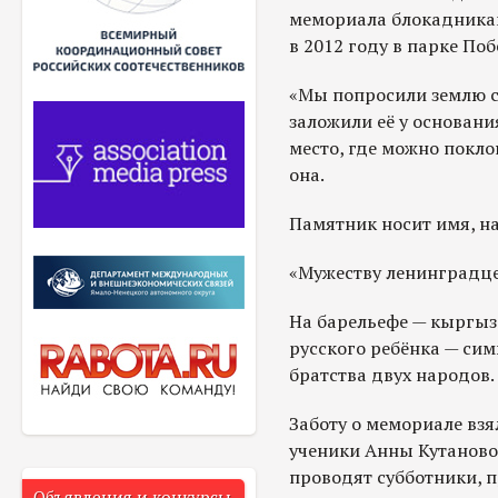
мемориала блокадникам
в 2012 году в парке По
«Мы попросили землю с
заложили её у основани
место, где можно покл
она.
Памятник носит имя, н
«Мужеству ленинградце
На барельефе — кыргы
русского ребёнка — си
братства двух народов.
Заботу о мемориале взя
ученики Анны Кутаново
проводят субботники, п
Объявления и конкурсы