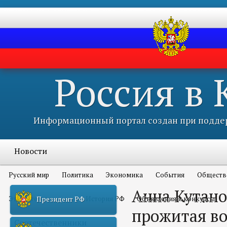
Россия в
Информационный портал создан при поддер
Новости
Русский мир
Политика
Экономика
События
Обществ
Анна Кутано
Это интересно всем
История РФ
Объявления и конкурсы
Президент РФ
прожитая во
Соотечественники