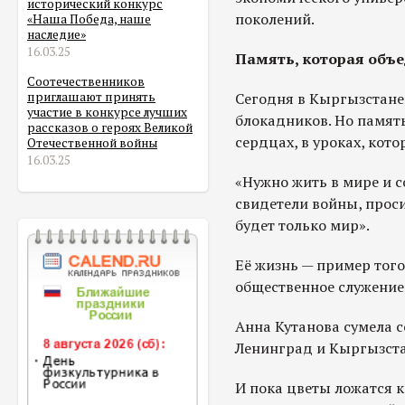
исторический конкурс
поколений.
«Наша Победа, наше
наследие»
16.03.25
Память, которая объ
Соотечественников
Сегодня в Кыргызстане 
приглашают принять
участие в конкурсе лучших
блокадников. Но память 
рассказов о героях Великой
сердцах, в уроках, кот
Отечественной войны
16.03.25
«Нужно жить в мире и с
свидетели войны, проси
будет только мир».
Её жизнь — пример того
общественное служение
Анна Кутанова сумела 
Ленинград и Кыргызстан
И пока цветы ложатся 