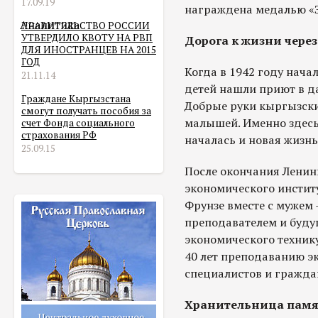
17.09.19
награждена медалью «З
Аналитика
ПРАВИТЕЛЬСТВО РОССИИ
УТВЕРДИЛО КВОТУ НА РВП
Дорога к жизни чере
ДЛЯ ИНОСТРАНЦЕВ НА 2015
ГОД
Когда в 1942 году нача
21.11.14
детей нашли приют в д
Граждане Кыргызстана
Добрые руки кыргызски
смогут получать пособия за
малышей. Именно здесь, 
счет Фонда социального
страхования РФ
началась и новая жизн
25.09.15
После окончания Ленин
экономического институ
Фрунзе вместе с мужем
преподавателем и буд
экономического технику
40 лет преподаванию э
специалистов и гражда
Хранительница пам