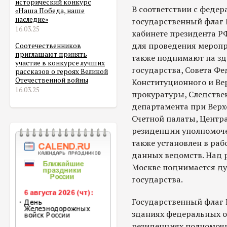
исторический конкурс
В соответствии с феде
«Наша Победа, наше
наследие»
государственный флаг 
16.03.25
кабинете президента Р
для проведения меропр
Соотечественников
приглашают принять
также поднимают на з
участие в конкурсе лучших
государства, Совета Фе
рассказов о героях Великой
Отечественной войны
Конституционного и Ве
16.03.25
прокуратуры, Следстве
департамента при Верх
Счетной палаты, Центр
резиденции уполномоче
также установлен в раб
данных ведомств. Над 
Москве поднимается ду
государства.
Государственный флаг 
зданиях федеральных о
резиденциях полномочн