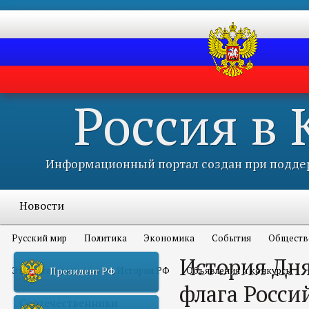
Россия в
Информационный портал создан при поддер
Новости
Русский мир
Политика
Экономика
События
Обществ
История Дня
Это интересно всем
История РФ
Объявления и конкурсы
Президент РФ
флага Росси
Соотечественники