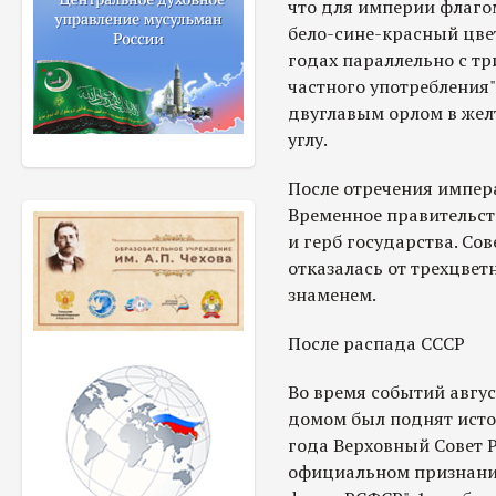
что для империи флаго
бело-сине-красный цвет
годах параллельно с тр
частного употребления
двуглавым орлом в жел
углу.
После отречения импера
Временное правительст
и герб государства. Сов
отказалась от трехцвет
знаменем.
После распада СССР
Во время событий авгус
домом был поднят истор
года Верховный Совет 
официальном признани