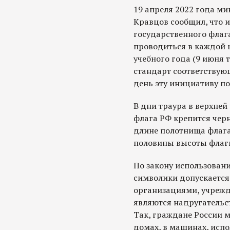
19 апреля 2022 года м
Кравцов сообщил, что 
государственного флага
проводиться в каждой 
учебного года (9 июня 
стандарт соответствую
день эту инициативу п
В дни траура в верхней
флага РФ крепится черн
длине полотнища флага
половины высоты флаг
По закону использован
символики допускаетс
организациями, учрежд
являются надругательс
Так, граждане России 
домах, в машинах, испо