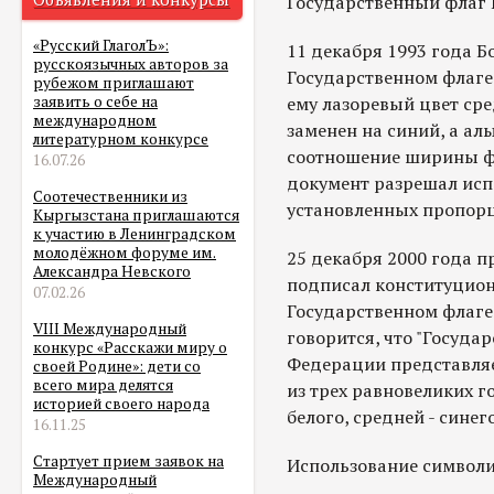
Государственный флаг 
«Русский ГлаголЪ»:
11 декабря 1993 года Б
русскоязычных авторов за
Государственном флаге
рубежом приглашают
ему лазоревый цвет ср
заявить о себе на
международном
заменен на синий, а ал
литературном конкурсе
соотношение ширины фла
16.07.26
документ разрешал исп
Соотечественники из
установленных пропорц
Кыргызстана приглашаются
к участию в Ленинградском
молодёжном форуме им.
25 декабря 2000 года 
Александра Невского
подписал конституцио
07.02.26
Государственном флаге
VIII Международный
говорится, что "Госуда
конкурс «Расскажи миру о
Федерации представляе
своей Родине»: дети со
всего мира делятся
из трех равновеликих г
историей своего народа
белого, средней - синег
16.11.25
Стартует прием заявок на
Использование символ
Международный