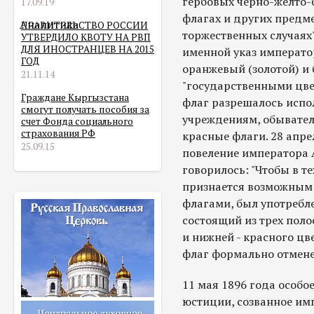
гербовых черно-желто-
17.09.19
флагах и других предм
Аналитика
ПРАВИТЕЛЬСТВО РОССИИ
торжественных случаях"
УТВЕРДИЛО КВОТУ НА РВП
ДЛЯ ИНОСТРАНЦЕВ НА 2015
именной указ император
ГОД
оранжевый (золотой) и
21.11.14
"государственными цве
Граждане Кыргызстана
флаг разрешалось испо
смогут получать пособия за
учреждениям, обывател
счет Фонда социального
страхования РФ
красные флаги. 28 апре
25.09.15
повеление императора А
говорилось: "Чтобы в т
признается возможным
флагами, был употребл
состоящий из трех полос
и нижней - красного цв
флаг формально отмене
11 мая 1896 года особо
юстиции, созванное им