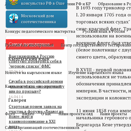
консульство РФ в Оше
Двойное гражданство
Отношения РФ и КР
Образование в Р
В 1693 году триколор 
I. 20 января 1705 года 
Московский дом
Русский язык
торговых всяких судах
соотечественника
сине-красный флаг. Тр
Конкурс педагогического мастерства
Русский язык в России
использовали на военны
военном флоте был утв
Самое популярное
Русский как иностранный
Центр государственного тестирован
(белое полотнище с дв
Выезжающим в Россию
синего цвета, образую
Кыргызский язык
советуют проверить себя в
"черном списке" ФМС
В XVIII - первой полов
03.06.14
Новости на кыргызском языке
Изучение кыргызского языка
использовался не тольк
Служба в российской армии
обозначения принадлеж
Кыргызский как иностранный
для мигранта – по контракту
империи. В частности, 
или по призыву?
16.04.14
экспедиции и колонист
Галерея
Стартовал прием заявок на
11 июня 1858 года импе
участие в форуме «Диалог на
Фото
Видео
О нас
Наши проекты олд
Наши проекты
Волге: мир и
начальника гербового 
взаимопонимание в XXI
Бернгарда Кене утверд
веке»
Сайты организаций соотечественников