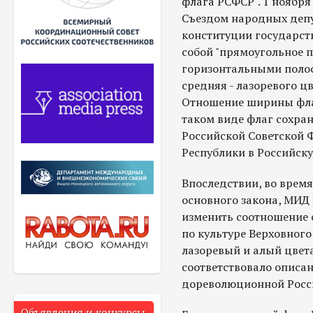
флага РСФСР". 1 ноября
Съездом народных депу
конституции государст
собой "прямоугольное 
горизонтальными полоса
средняя - лазоревого цв
Отношение ширины флага
таком виде флаг сохра
Российской Советской 
Республики в Российск
Впоследствии, во время
основного закона, МИД
изменить соотношение ст
по культуре Верховного
лазоревый и алый цвета
соответствовало описа
дореволюционной Росс
Объявления и конкурсы