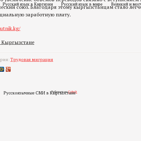
Русский язык в Киргизии
Русский язык в мире
Великий и мог
еский союз. Благодаря этому кыргызстанцам стало легче
ициальную заработную плату.
utnik.kg/
в Кыргызстане
ория:
Трудовая миграция
Работает на
Cobalt
Русскоязычные СМИ в Кыргызстане