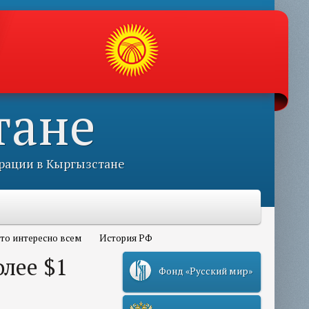
тане
рации в Кыргызстане
то интересно всем
История РФ
олее $1
Фонд «Русский мир»