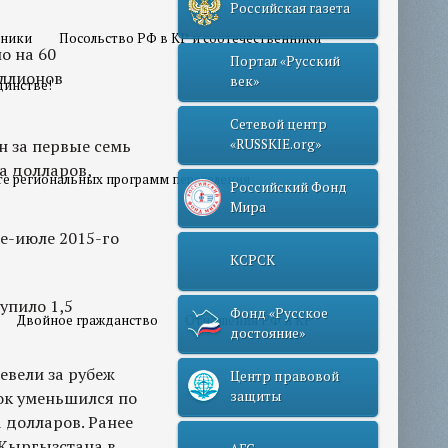
Российская газета
нники
Посольство РФ в КР и соотечественники
о на 60
Портал «Русский
иллионов
век»
динстве!
Сетевой центр
 за первые семь
«RUSSKIE.org»
а долларов,
те региональных программ переселения
Российский Фонд
Мира
е-июле 2015-го
КСРСК
упило 1,5
Фонд «Русское
Двойное гражданство
Отношения РФ и КР
достояние»
евели за рубеж
Центр правовой
ток уменьшился по
защиты
 долларов. Ранее
 Кыргызстана в