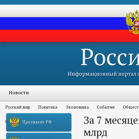
Росс
Информационный портал с
Новости
Русский мир
Политика
Экономика
События
Общест
За 7 месяце
Объявления и конкурсы
Президент РФ
млрд
Соотечественники