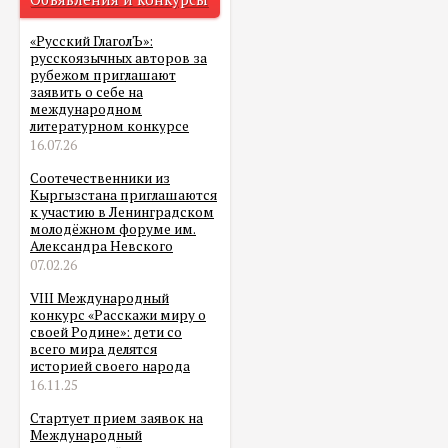
«Русский ГлаголЪ»:
русскоязычных авторов за
рубежом приглашают
заявить о себе на
международном
литературном конкурсе
16.07.26
Соотечественники из
Кыргызстана приглашаются
к участию в Ленинградском
молодёжном форуме им.
Александра Невского
07.02.26
VIII Международный
конкурс «Расскажи миру о
своей Родине»: дети со
всего мира делятся
историей своего народа
16.11.25
Стартует прием заявок на
Международный