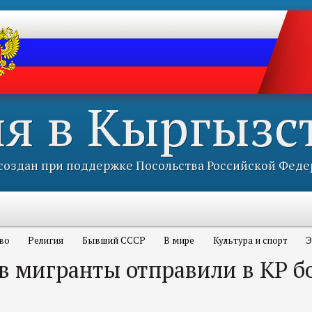
ия в Кыргызс
оздан при поддержке Посольства Российской Феде
во
Религия
Бывший СССР
В мире
Культура и спорт
Э
в мигранты отправили в КР б