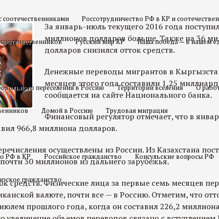
с соотечественниками
Россотрудничество РФ в КР и соотечестве
За январь-июль текущего 2016 года поступил
миллионов долларов больше. Также на 36 м
 соотечественников
Русский мир КР
Наша победа — в нашем е
долларов снизился отток средств.
Денежные переводы мигрантов в Кыргызстан
месяцев этого года составили 1,25 миллиард
овольного переселения в Россию
Территории вселения
О рабо
сообщается на сайте Национального банка.
твенников
Домой в Россию
Трудовая миграция
Финансовый регулятор отмечает, что в январ
авил 966,8 миллиона долларов.
речисления осуществлены из России. Из Казахстана пост
о РФ в КР
Российское гражданство
Консульские вопросы РФ
почти 30 миллионов из дальнего зарубежья.
изское гражданство
ок средств. Физические лица за первые семь месяцев пер
канской валюте, почти все — в Россию. Отметим, что от
июлем прошлого года, когда он составил 226,2 миллиона
то увеличение объемов переводов связано с вступлением