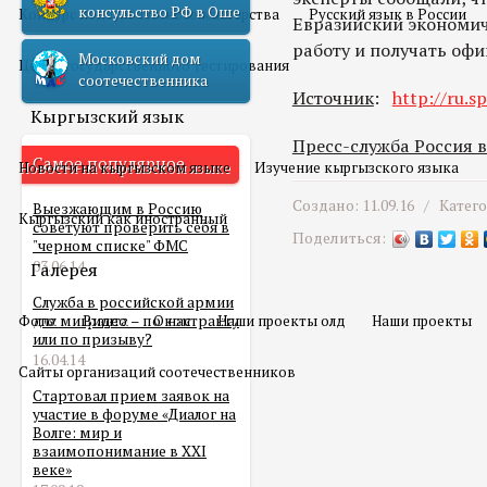
консульство РФ в Оше
Конкурс педагогического мастерства
Русский язык в России
Евразийский экономич
работу и получать оф
Московский дом
Центр государственного тестирования
соотечественника
Источник
:
http://ru.sp
Кыргызский язык
Пресс-служба Россия 
Самое популярное
Новости на кыргызском языке
Изучение кыргызского языка
Создано: 11.09.16 /
Катег
Выезжающим в Россию
Кыргызский как иностранный
советуют проверить себя в
Поделиться:
"черном списке" ФМС
03.06.14
Галерея
Служба в российской армии
Фото
для мигранта – по контракту
Видео
О нас
Наши проекты олд
Наши проекты
или по призыву?
16.04.14
Сайты организаций соотечественников
Стартовал прием заявок на
участие в форуме «Диалог на
Волге: мир и
взаимопонимание в XXI
веке»