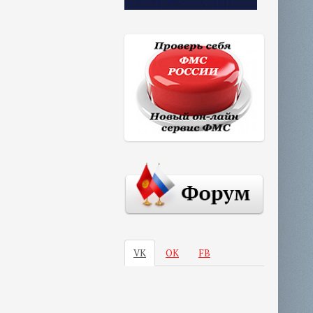
VK
ОК
FB