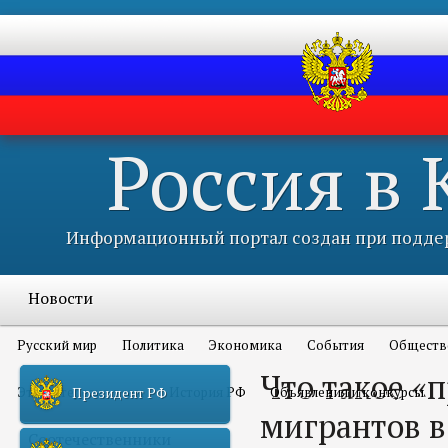
Россия в
Информационный портал создан при поддер
Новости
Русский мир
Политика
Экономика
События
Обществ
Что такое «
Это интересно всем
История РФ
Объявления и конкурсы
Президент РФ
мигрантов в
Соотечественники