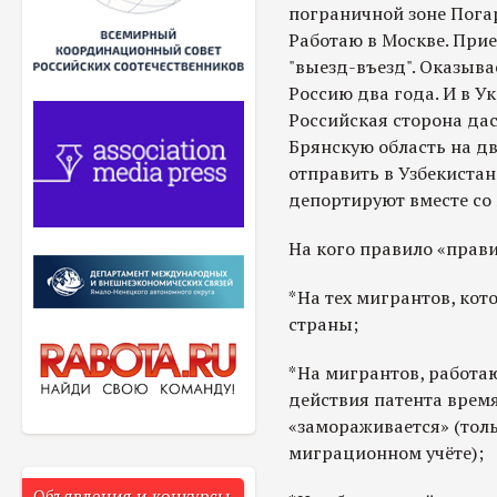
пограничной зоне Пога
Работаю в Москве. Прие
"выезд-въезд". Оказывае
Россию два года. И в У
Российская сторона дас
Брянскую область на д
отправить в Узбекистан
депортируют вместе со м
На кого правило «прави
*На тех мигрантов, кот
страны;
*На мигрантов, работаю
действия патента врем
«замораживается» (толь
миграционном учёте);
Объявления и конкурсы