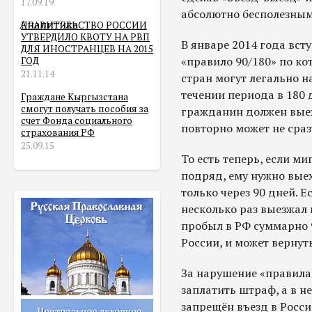
17.09.19
абсолютно бесполезным
Аналитика
ПРАВИТЕЛЬСТВО РОССИИ
УТВЕРДИЛО КВОТУ НА РВП
В январе 2014 года вст
ДЛЯ ИНОСТРАНЦЕВ НА 2015
«правило 90/180» по к
ГОД
21.11.14
стран могут легально н
течении периода в 180 
Граждане Кыргызстана
смогут получать пособия за
гражданин должен выех
счет Фонда социального
повторно может не сразу
страхования РФ
25.09.15
То есть теперь, если ми
подряд, ему нужно выех
только через 90 дней. 
несколько раз выезжал 
пробыл в РФ суммарно 9
России, и может вернуть
За нарушение «правила
заплатить штраф, а в н
запрещён въезд в Россию