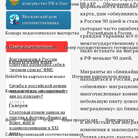
консульство РФ в Оше
Двойное гражданство
Отношения РФ и КР
Образование в Р
формальности выполне
карта, дни «обнулились
Московский дом
Русский язык
в России 90 дней и ста
соотечественника
(которые часто ошибоч
Конкурс педагогического мастерства
Русский язык в России
граждан Украины всё б
межгосударственному д
Самое популярное
Русский как иностранный
Центр государственного тестирован
было вставать на мигр
в РФ меньше 90 дней.
Выезжающим в Россию
Кыргызский язык
советуют проверить себя в
"черном списке" ФМС
Мигранты из «ближайше
03.06.14
Новости на кыргызском языке
Изучение кыргызского языка
находиться в России, р
Служба в российской армии
«обновляя» миграционн
Кыргызский как иностранный
для мигранта – по контракту
многочисленные коммер
или по призыву?
небольшую плату дово
16.04.14
Галерея
миграционку» до ближа
Стартовал прием заявок на
участие в форуме «Диалог на
Фото
Видео
О нас
Наши проекты олд
Наши проекты
К несчастью для мигран
Волге: мир и
взаимопонимание в XXI
изменения в законодате
веке»
Сайты организаций соотечественников
сделав «въезд-выезд» 