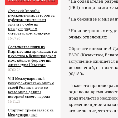
*На обладателей разре
(РВП) и вида на житель
«Русский ГлаголЪ»:
русскоязычных авторов за
*На беженцев и мигран
рубежом приглашают
заявить о себе на
международном
*На иностранных студе
литературном конкурсе
очных отделениях;
16.07.26
Соотечественники из
Обратите внимание! Дл
Кыргызстана приглашаются
ЕАЭС (Казахстан, Белар
к участию в Ленинградском
молодёжном форуме им.
вступление ожидается в
Александра Невского
исключений, на них та
07.02.26
90/180».
VIII Международный
конкурс «Расскажи миру о
Также это правило рас
своей Родине»: дети со
однако на время извес
всего мира делятся
историей своего народа
правительство неодно
16.11.25
временно приостанавли
это не значит, что это 
Стартует прием заявок на
Международный