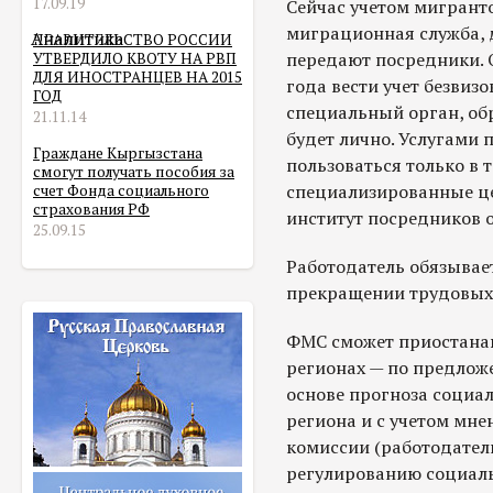
17.09.19
Сейчас учетом мигрант
миграционная служба, 
Аналитика
ПРАВИТЕЛЬСТВО РОССИИ
передают посредники. О
УТВЕРДИЛО КВОТУ НА РВП
ДЛЯ ИНОСТРАНЦЕВ НА 2015
года вести учет безвиз
ГОД
специальный орган, об
21.11.14
будет лично. Услугами
Граждане Кыргызстана
пользоваться только в т
смогут получать пособия за
специализированные це
счет Фонда социального
страхования РФ
институт посредников 
25.09.15
Работодатель обязывае
прекращении трудовых 
ФМС сможет приостанав
регионах — по предлож
основе прогноза социа
региона и с учетом мн
комиссии (работодатели
регулированию социал