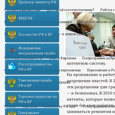
Премьер-министр РФ
Россия в Кыргызстане
Кто такой соотечественник?
Работа 
МИД РФ
Посольство РФ в КР и соотечественники
Права российских соо
Русский мир КР
Наша победа — в нашем единстве!
Посольство РФ в КР
Переселение
Федеральная
миграционная служба
Все о переселении в РФ
ФМС в Киргизии
Госпрограмма добр
патентную систему.
Россотрудничество
РФ в КР
О работе региональных программ переселения
Переселение в Р
На проживание и работ
разрешение властей. В 
Таможенная служба
Домой в Россию
Трудовая миграция
РФ в КР
эти разрешения для гра
— и безвизовых. В 201
РФ и КР
Торговое представ-во
патенты, которые позв
РФ в КР
стран без квот работат
Россия
Киргизия
Посольство РФ в КР
Россотрудничество
заниматься ремонтом и
Генеральное