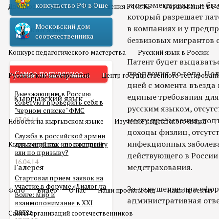
зарекомендовали, и бы
консульство РФ в Оше
Двойное гражданство
Отношения РФ и КР
Образование в Р
который разрешает пат
Московский дом
в компаниях и у предпр
Русский язык
соотечественника
безвизовых мигрантов 
Конкурс педагогического мастерства
Русский язык в России
Патент будет выдавать
продления до года. Пол
Самое популярное
Русский как иностранный
Центр государственного тестирован
дней с момента въезда 
Выезжающим в Россию
единые требования для
Кыргызский язык
советуют проверить себя в
русским языком, отсутс
"черном списке" ФМС
месту пребывания, под
03.06.14
Новости на кыргызском языке
Изучение кыргызского языка
доходы физлиц, отсутс
Служба в российской армии
инфекционных заболева
Кыргызский как иностранный
для мигранта – по контракту
или по призыву?
действующего в России
16.04.14
Галерея
медстрахования.
Стартовал прием заявок на
участие в форуме «Диалог на
За нарушения при офор
Фото
Видео
О нас
Наши проекты олд
Наши проекты
Волге: мир и
административная отве
взаимопонимание в XXI
веке»
Сайты организаций соотечественников