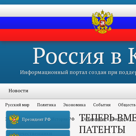
Россия в
Информационный портал создан при поддер
Новости
Русский мир
Политика
Экономика
События
Обществ
ТЕПЕРЬ ВМ
Это интересно всем
История РФ
Объявления и конкурсы
Президент РФ
ПАТЕНТЫ
Соотечественники