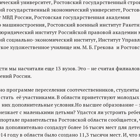
ический университет, Ростовский государственный стр
кий государственный экономический университет, Росто
 МВД России, Ростовская государственная академия
о машиностроения, Ростовский военный институт Ракетн
 юридический институт Российской правовой академии 
ий социально-экономический институт, Институт Управл
ское художественное училище им. М. Б. Грекова и Ростов
сти мы насчитали еще 13 вузов. Это – не считая филиало
ений России.
сно программе переселения соотечественников, студент
 стать её участниками. В области приветствуют молодых
 них дополнительные условия.Но высшее образование – э
риезжает с маленькими детьми? Удастся ли устроить ребе
ортале правительства Ростовской области сообщается, 
на дополнительно создадут более 16 тысяч мест для детей
2014 году в области было создано 11,3 тысячи мест. И, что