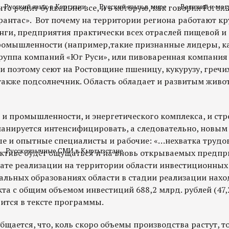
что родит буквально все, и в которую, как говорил Гогол
Русский язык в Киргизии
Русский язык в мире
Великий и мог
арантас». Вот почему на территории региона работают к
нги, предприятия практически всех отраслей пищевой и
омышленности (например,такие признанные лидеры, к
ппа компаний «Юг Руси», или пивоваренная компания «
 и поэтому сеют на Ростовщине пшеницу, кукурузу, гречи
 также подсолнечник. Область обладает и развитым жив
 и промышленности, и энергетического комплекса, и стр
планируется интенсифицировать, а следовательно, новым
е и опытные специалисты и рабочие: «…нехватка трудов
Русскоязычные СМИ в Кыргызстане
ктиве будет ощущаться и на вновь открываемых предпр
тате реализации на территории области инвестиционных 
пальных образованиях области в стадии реализации нахо
а с общим объемом инвестиций 688,2 млрд. рублей (47,
рится в тексте программы.
бщается, что, коль скоро объемы производства растут, т