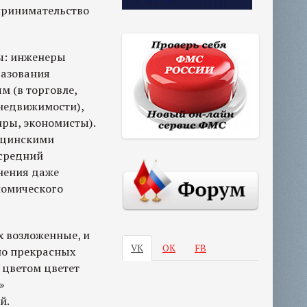
дпринимательство
ны: инженеры
разования
м (в торговле,
 недвижимости),
иры, экономисты).
дицинскими
 средний
анения даже
номического
х возложенные, и
VK
ОК
FB
но прекрасных
 цветом цветет
»
й.