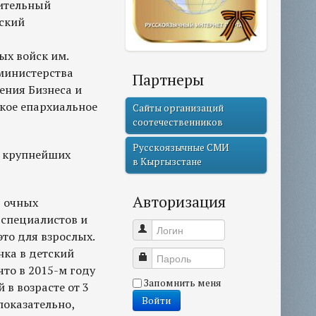
оительный
вский
ых войск им.
министерства
Партнеры
ения Бизнеса и
ское епархиальное
Сайты организаций
соотечественников
Русскоязычные СМИ
в крупнейших
в Кыргызстане
Авторизация
ы очных
 специалистов и
Логин
то для взрослых.
нка в детский
Пароль
что в 2015-м году
Запомнить меня
 в возрасте от 3
Войти
 показательно,