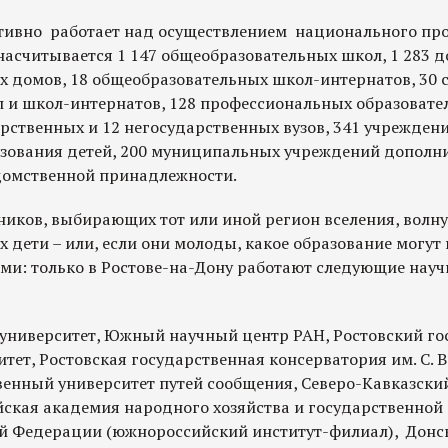
ктивно работает над осуществлением национального пр
 насчитывается 1 147 общеобразовательных школ, 1 283
их домов, 18 общеобразовательных школ-интернатов, 30
 и школ-интернатов, 128 профессиональных образовате
рственных и 12 негосударственных вузов, 341 учрежден
зования детей, 200 муниципальных учреждений дополн
домственной принадлежности.
ников, выбирающих тот или иной регион вселения, волнуе
х дети – или, если они молоды, какое образование могут
сами: только в Ростове-на-Дону работают следующие нау
ниверситет, Южный научный центр РАН, Ростовский го
ет, Ростовская государственная консерватория им. С. В
венный университет путей сообщения, Северо-Кавказски
ская академия народного хозяйства и государственной
й Федерации (южнороссийский институт-филиал), Донс