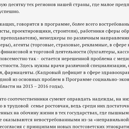
вую десятку тех регионов нашей страны, где малое пре
успешно.
жащих, говорится в программе, более всего востребова
исты, проектировщики, строители), работники сферы об
, преподаватели), менеджеры по различным направления
ры), агенты (торговые, страховые, рекламные, в сфере
финансовой и торговой деятельности (бухгалтеры, касс
 повсеместно так - остается нерешенной проблема с ме
естности. Здесь нужны врачи различной специализации,
л, фармацевты. (Кадровый дефицит в сфере здравоохр
 одной из основных проблем в Программе социально-эко
бласти на 2013 – 2016 годы).
что соотечественники сумеют оправдать надежды, на ни
о в трудовой семье ростовчан, ведь среди них достаточ
енных на обочину жизни в тех государствах, где пышным
е оказываются невостребованными из-за «неправильной
есогласия с принципами новых постсоветских этнократи