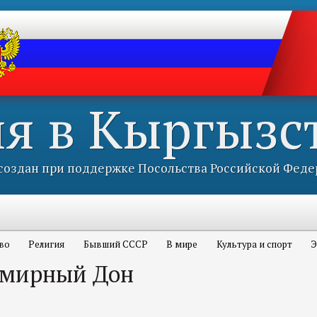
ия в Кыргызс
оздан при поддержке Посольства Российской Феде
во
Религия
Бывший СССР
В мире
Культура и спорт
Э
 мирный Дон