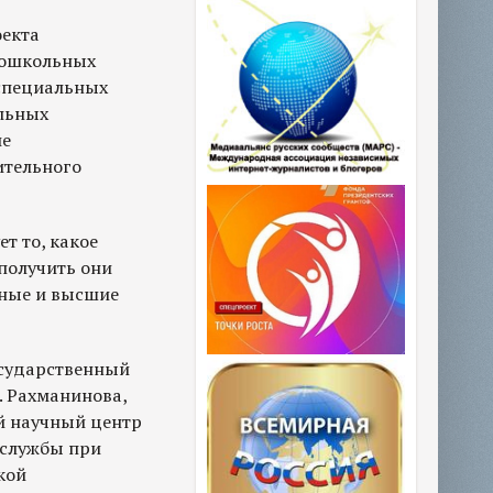
оекта
 дошкольных
 специальных
льных
ие
ительного
т то, какое
 получить они
чные и высшие
сударственный
. Рахманинова,
й научный центр
 службы при
кой