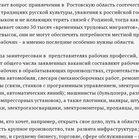
ает вопрос привлечения в Ростовскую область соотечес
 традициях русской культуры, уважения к российской го
ком и не желающих терять связей с Родиной, тогда как 
ывает около 30 тысяч «временных трудовых мигрантов»,
евысок, они не могут обеспечить потребности местной 
бочих – а именно последние особенно нужны области.
да заинтересован в представителях рабочих профессий
от общего числа заявленных вакансий составляют рабочи
бочих в обрабатывающих производствах, строительств
ли автомобиля, слесари (механосборочных работ, ремон
ы (связи, станков с программным управлением, электро
, автоматических линий); машинисты (бульдозера, раз
мпрессорных установок), а также плотники, маляры, шт
и, электрогазосварщики, электромонтеры, продавцы, п
ем, кто хочет, например, открыть свое дело, путь в област
сть крупное производство, там развита инфраструктура;
му, и среднему бизнесу, торговле, сфере обслуживания – 