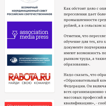
Как обстоит дело с оп
переселения дает боле
промышленности средн
рублей, а в сельском х
Отметим, что пересел
обучение для тех, кто
документе подчеркива
имеют возможность по
рынком труда, а такж
образования».
Надо сказать, что об
«Образовательный ком
Федерации. Он включа
всех организационно-п
массовых профессий и
квалификацию», - соо
Объявления и конкурсы