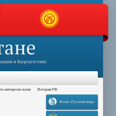
тане
рации в Кыргызстане
то интересно всем
История РФ
Фонд «Русский мир»