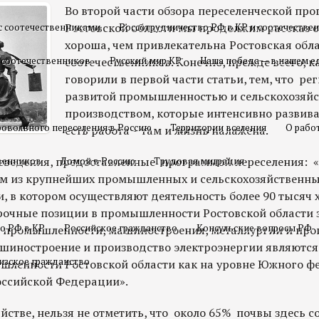
Во второй части обзора переселенческой пр
Ростовской области мы продолжим рассказ о
с соотечественниками
Россотрудничество РФ в КР и соотечестве
хороша, чем привлекательна Ростовская обл
 соотечественников
соотечественников. Конечно, прежде всего, к
Русский мир КР
Наша победа — в нашем е
говорили в первой части статьи, тем, что ре
развитой промышленностью и сельскохозяй
производством, которые интенсивно развиваю
овольного переселения в Россию
Территории вселения
О рабо
есть работа – там и жизнь налажена.
 сведения, предоставленные программой переселения: 
твенников
Домой в Россию
Трудовая миграция
им из крупнейших промышленных и сельскохозяйственны
, в котором осуществляют деятельность более 90 тысяч
прочные позиции в промышленности Ростовской области
о РФ в КР
Российское гражданство
Консульские вопросы РФ
 промышленности, машиностроения, металлургии и про
шиностроение и производство электроэнергии являются
изское гражданство
ленности Ростовской области как на уровне Южного ф
Российской Федерации».
яйстве, нельзя не отметить, что около 65% почвы здесь 