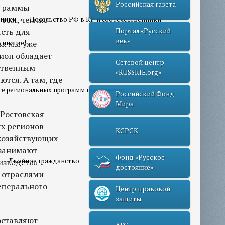
Российская газета
ограммы
 том, чем же
нники
Посольство РФ в КР и соотечественники
асть для
Портал «Русский
век»
ак мы уже
динстве!
гион обладает
Сетевой центр
ственным
«RUSSKIE.org»
тся. А там, где
те региональных программ переселения
Российский Фонд
Мира
«Ростовская
х регионов
КСРСК
 хозяйствующих
 занимают
Фонд «Русское
Двойное гражданство
Отношения РФ и КР
изводства
достояние»
 отраслями
едерального
Центр правовой
защиты
составляют