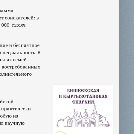
грамма
т соискателей: в
 000 тысяч
ние и бесплатное
 специальность. В
ны их семей
, востребованных
полнительного
ийской
 практически
любую из
ую научную