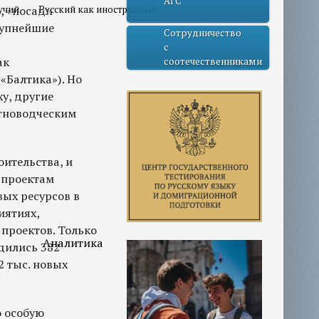
АГС
ь, «посади
учий
Русский как иностранный
рупнейшие
Сотрудничество
с
ак
соотечественниками
Балтика»). Но
ху, другие
отноводческим
оительства, и
 проектам
ых ресурсов в
иятиях,
проектов. Только
Аналитика
дились 382
2 тыс. новых
о особую