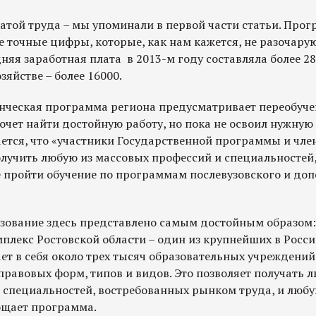
латой труда – мы упоминали в первой части статьи. Про
е точные цифры, которые, как нам кажется, не разочарую
яя заработная плата в 2013-м году составляла более 28
озяйстве – более 16000.
енческая программа региона предусматривает переобуче
 хочет найти достойную работу, но пока не освоил нужную
ется, что «участники Государственной программы и чле
лучить любую из массовых профессий и специальностей
е пройти обучение по программам послевузовского и до
разование здесь представлено самым достойным образом:
плекс Ростовской области – один из крупнейших в Росс
ет в себя около трех тысяч образовательных учреждений
равовых форм, типов и видов. Это позволяет получать 
 специальностей, востребованных рынком труда, и люб
бщает программа.