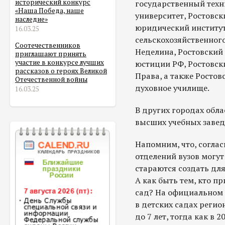
исторический конкурс
государственный техн
«Наша Победа, наше
университет, Ростовс
наследие»
юридический институт
16.03.25
сельскохозяйственног
Соотечественников
Неделина, Ростовский
приглашают принять
участие в конкурсе лучших
юстиции РФ, Ростовск
рассказов о героях Великой
Права, а также Ростов
Отечественной войны
духовное училище.
16.03.25
В других городах обла
высших учебных завед
Напомним, что, согла
отделений вузов могут
стараются создать для
А как быть тем, кто п
сад? На официальном п
в детских садах регио
до 7 лет, тогда как в 