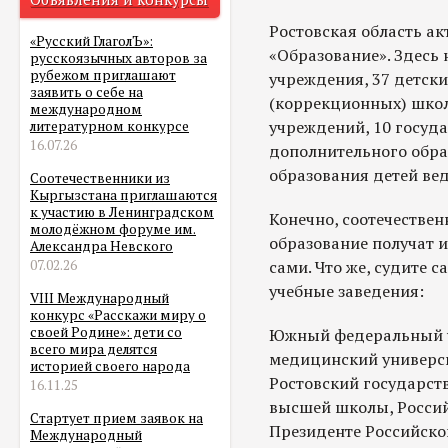
Ростовская область а
«Русский ГлаголЪ»:
«Образование». Здесь
русскоязычных авторов за
рубежом приглашают
учреждения, 37 детск
заявить о себе на
(коррекционных) школ
международном
учреждений, 10 госуда
литературном конкурсе
16.07.26
дополнительного обра
образования детей ве
Соотечественники из
Кыргызстана приглашаются
к участию в Ленинградском
Конечно, соотечествен
молодёжном форуме им.
образование получат и
Александра Невского
сами. Что же, судите 
07.02.26
учебные заведения:
VIII Международный
конкурс «Расскажи миру о
своей Родине»: дети со
Южный федеральный у
всего мира делятся
медицинский университ
историей своего народа
Ростовский государст
16.11.25
высшей школы, Россий
Стартует прием заявок на
Президенте Российско
Международный