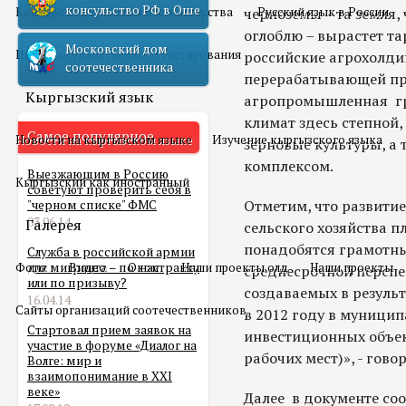
консульство РФ в Оше
Конкурс педагогического мастерства
черноземы – та земля, 
Русский язык в России
оглоблю – вырастет т
Московский дом
Центр государственного тестирования
российские агрохолди
соотечественника
перерабатывающей пр
Кыргызский язык
агропромышленная гру
климат здесь степной,
Самое популярное
Новости на кыргызском языке
Изучение кыргызского языка
зерновые культуры, а
комплексом.
Выезжающим в Россию
Кыргызский как иностранный
советуют проверить себя в
Отметим, что развитие
"черном списке" ФМС
03.06.14
Галерея
сельского хозяйства 
понадобятся грамотны
Служба в российской армии
Фото
для мигранта – по контракту
Видео
О нас
Наши проекты олд
Наши проекты
среднесрочной перспе
или по призыву?
создаваемых в резуль
16.04.14
Сайты организаций соотечественников
в 2012 году в муници
Стартовал прием заявок на
инвестиционных объект
участие в форуме «Диалог на
рабочих мест)», - гово
Волге: мир и
взаимопонимание в XXI
веке»
Далее в документе соо