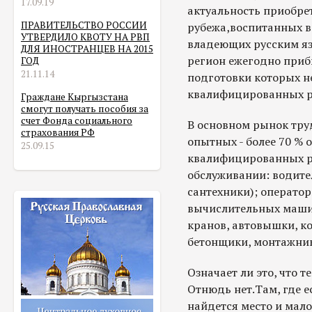
17.09.19
актуальность приобрет
ПРАВИТЕЛЬСТВО РОССИИ
рубежа,воспитанных в
УТВЕРДИЛО КВОТУ НА РВП
владеющих русским язы
ДЛЯ ИНОСТРАНЦЕВ НА 2015
регион ежегодно приб
ГОД
21.11.14
подготовки которых н
квалифицированных ра
Граждане Кыргызстана
смогут получать пособия за
счет Фонда социального
В основном рынок тру
страхования РФ
опытных - более 70 % 
25.09.15
квалифицированных ра
обслуживании: водите
сантехники); оператор
вычислительных машин
кранов, автовышки, ко
бетонщики, монтажник
Означает ли это, что т
Отнюдь нет.Там, где е
найдется место и мало