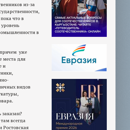
твенников из-за
сударственности,
пока что в
 уровень
промышленности в
, причем уже
е места для
е и
тники,
нно-
личных видов
укатуры,
овара.
ь заказан?
 там всегда
и Ростовская