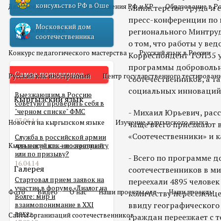
консульство РФ в Оше
Двойное гражданство
Отношения РФ и КР
Образование в Р
Министерство труда и 
пресс-конференции по 
Московский дом
Русский язык
регионального Минтруд
соотечественника
о том, что работы у вед
Конкурс педагогического мастерства
Русский язык в России
Корреспондент ТОП55 у
программы добровольн
Самое популярное
Русский как иностранный
Центр государственного тестирован
соотечественников, а 
социальных инноваций 
Выезжающим в Россию
Кыргызский язык
советуют проверить себя в
"черном списке" ФМС
- Михаил Юрьевич, расс
03.06.14
Новости на кыргызском языке
Изучение кыргызского языка
чаще всего приезжают 
«Соотечественники» и 
Служба в российской армии
Кыргызский как иностранный
для мигранта – по контракту
или по призыву?
- Всего по программе 
16.04.14
Галерея
соотечественников в м
Стартовал прием заявок на
переехали 4895 человек 
участие в форуме «Диалог на
Фото
Видео
О нас
Наши проекты олд
Наши проекты
количеству переселенце
Волге: мир и
ввиду географического
взаимопонимание в XXI
веке»
Сайты организаций соотечественников
граждан переезжает с т