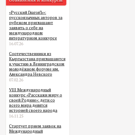
«Русский ГлаголЪ»:
русскоязычных авторов за
рубежом приглашают
заявить о себе на
международном
литературном конкурсе
16.07.26
Соотечественники из
Кыргызстана приглашаются
к участию в Ленинградском
молодёжном форуме им.
Александра Невского
07.02.26
VIII Международный
конкурс «Расскажи миру о
своей Родине»: дети со
всего мира делятся
историей своего народа
16.11.25
Стартует прием заявок на
Международный