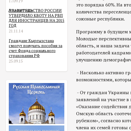
17.09.19
это порядка 60%. На вт
Аналитика
ПРАВИТЕЛЬСТВО РОССИИ
количества переселенце
УТВЕРДИЛО КВОТУ НА РВП
союзные республики.
ДЛЯ ИНОСТРАНЦЕВ НА 2015
ГОД
21.11.14
Программу в будущем м
Молодые перспективны
Граждане Кыргызстана
область, и наша задача
смогут получать пособия за
счет Фонда социального
работодателей кадрами.
страхования РФ
улучшению демографич
25.09.15
- Насколько активно г
возможностями, которы
- От граждан Украины 
заявлений на участие 
«Оказание содействия 
Омскую область соотеч
рубежом», согласно ко
члена их семей готовы 