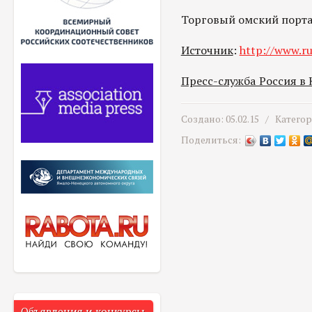
Торговый омский порт
Источник
:
http://www.ru
Пресс-служба Россия в
Создано: 05.02.15 /
Катего
Поделиться:
Объявления и конкурсы