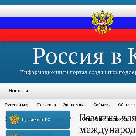
Россия в
Информационный портал создан при поддер
Новости
Русский мир
Политика
Экономика
События
Обществ
Памятка для
Это интересно всем
История РФ
Объявления и конкурсы
Президент РФ
международ
Соотечественники