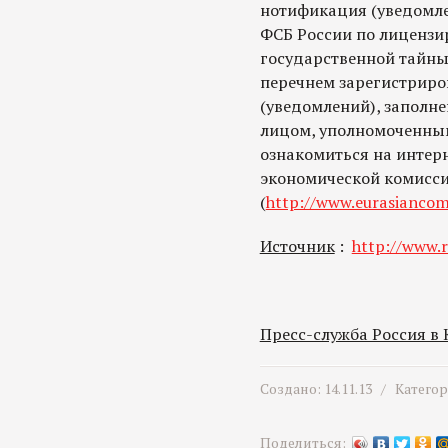
нотификация (уведомле
ФСБ России по лицензи
государственной тайны (г
перечнем зарегистрир
(уведомлений), заполн
лицом, уполномоченны
ознакомиться на интер
экономической комисс
(
http://www.eurasiancom
Источник
:
http://www.r
Пресс-служба Россия в
Создано: 14.11.13 /
Катего
Поделиться: