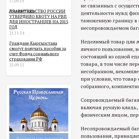
17.09.19
не связанных с осущес
Аналитика
ПРАВИТЕЛЬСТВО РОССИИ
деятельности нужд физ
УТВЕРДИЛО КВОТУ НА РВП
таможенную границу в
ДЛЯ ИНОСТРАНЦЕВ НА 2015
ГОД
несопровождаемом баг
21.11.14
Неделимый товар для л
Граждане Кыргызстана
смогут получать пособия за
личного пользования, в
счет Фонда социального
состоящий из одной ед
страхования РФ
товара, в том числе п
25.09.15
несобранном, некомпле
при условии, что товар
собранного, комплектно
Сопровождаемый багаж 
включая ручную кладь,
физическим лицом, пе
Несопровождаемый бага
пользования, принадле