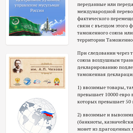
переданные или переда
международной перевоз
фактического перемеще
связи с въездом этого 
таможенного союза или
территории Таможенног
При следовании через
союза воздушным тран
декларированию подлеж
таможенная декларация
1) ввозимые товары, т
превышает 10000 евро в
которых превышает 50 
2) ввозимые и вывозим
(банкноты, казначейски
монет из драгоценных м