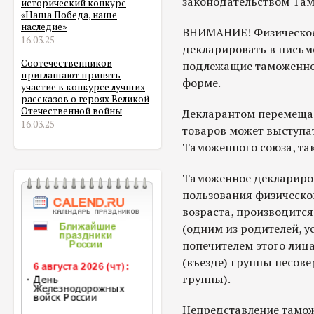
законодательством Там
исторический конкурс
«Наша Победа, наше
наследие»
ВНИМАНИЕ! Физическое
16.03.25
декларировать в письм
Соотечественников
подлежащие таможенно
приглашают принять
форме.
участие в конкурсе лучших
рассказов о героях Великой
Отечественной войны
Декларантом перемеща
16.03.25
товаров может выступат
Таможенного союза, так
Таможенное деклариров
пользования физическог
возраста, производитс
(одним из родителей, у
попечителем этого лица
(въезде) группы несов
группы).
Непредставление тамо