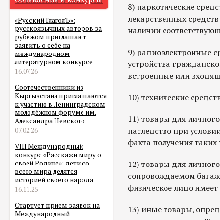
8) наркотические средс
лекарственных средств
«Русский ГлаголЪ»:
русскоязычных авторов за
наличии соответствующ
рубежом приглашают
заявить о себе на
9) радиоэлектронные с
международном
литературном конкурсе
устройства гражданског
16.07.26
встроенные или входящи
Соотечественники из
Кыргызстана приглашаются
10) технические средс
к участию в Ленинградском
молодёжном форуме им.
11) товары для личного
Александра Невского
наследство при услови
07.02.26
факта получения таких 
VIII Международный
конкурс «Расскажи миру о
12) товары для личного
своей Родине»: дети со
всего мира делятся
сопровождаемом багаж
историей своего народа
физическое лицо имеет
16.11.25
Стартует прием заявок на
13) иные товары, опр
Международный