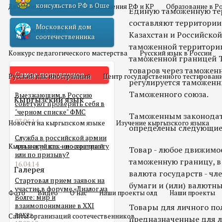
консульство РФ в Оше
Двойное гражданство
Отношения РФ и КР
Образование в Р
Единую таможенную те
составляют территории
Московский дом
Русский язык
Казахстан и Российско
соотечественника
таможенной территори
Конкурс педагогического мастерства
Русский язык в России
таможенной границей 
товаров через таможен
Самое популярное
Русский как иностранный
Центр государственного тестирован
регулируется таможен
Таможенного союза.
Выезжающим в Россию
Кыргызский язык
советуют проверить себя в
"черном списке" ФМС
Таможенным законодат
03.06.14
Новости на кыргызском языке
Изучение кыргызского языка
определены следующие
Служба в российской армии
Кыргызский как иностранный
для мигранта – по контракту
Товар - любое движимо
или по призыву?
таможенную границу, в
16.04.14
Галерея
валюта государств - чл
Стартовал прием заявок на
бумаги и (или) валютны
участие в форуме «Диалог на
Фото
Видео
О нас
Наши проекты олд
Наши проекты
Волге: мир и
взаимопонимание в XXI
Товары для личного пол
веке»
Сайты организаций соотечественников
предназначенные для л