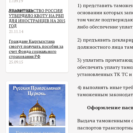
17.09.19
1) представить таможе
Аналитика
ПРАВИТЕЛЬСТВО РОССИИ
основании которых зап
УТВЕРДИЛО КВОТУ НА РВП
том числе подтвержда
ДЛЯ ИНОСТРАНЦЕВ НА 2015
ГОД
либо обеспечение упла
21.11.14
2) предъявить деклари
Граждане Кыргызстана
смогут получать пособия за
должностного лица там
счет Фонда социального
страхования РФ
3) уплатить причитающ
25.09.15
обеспечить уплату тамо
установленных ТК ТС и
4) выполнять иные тре
таможенным законодат
Оформление пасп
Выдача таможенными о
паспортов транспортны