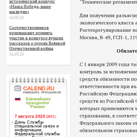
"Технические регламент
исторический конкурс
«Наша Победа, наше
наследие»
Для получения разъясн
16.03.25
экологического класса 
Соотечественников
Ростехрегулирование по 
приглашают принять
Москва, В-49, ГСП-1, 11
участие в конкурсе лучших
рассказов о героях Великой
Отечественной войны
Обязат
16.03.25
С 1 января 2009 года 
контроль за исполнени
средств обязанности п
ответственности при въ
Российскую Федерацию,
средств из Российской 
которых применяются 
страхования, в соответс
Федерального закона от 
обязательном страхова