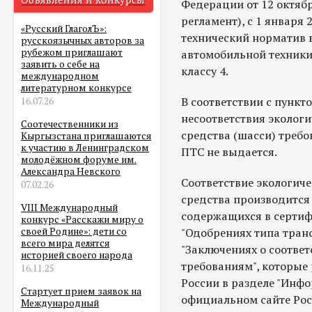
Федерации от 12 октября
регламент), с 1 января 
«Русский ГлаголЪ»:
технический норматив 
русскоязычных авторов за
рубежом приглашают
автомобильной техники
заявить о себе на
классу 4.
международном
литературном конкурсе
В соответствии с пункт
16.07.26
несоответствия экологи
Соотечественники из
средства (шасси) требо
Кыргызстана приглашаются
к участию в Ленинградском
ПТС не выдается.
молодёжном форуме им.
Александра Невского
Соответствие экологиче
07.02.26
средства производится
VIII Международный
содержащихся в сертиф
конкурс «Расскажи миру о
"Одобрениях типа тран
своей Родине»: дети со
всего мира делятся
"Заключениях о соотве
историей своего народа
требованиям", которые
16.11.25
России в разделе "Инфо
Стартует прием заявок на
официальном сайте Рос
Международный