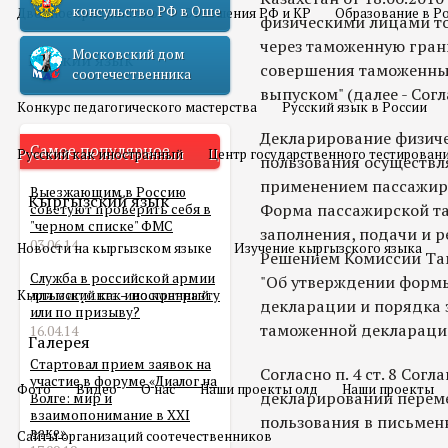
консульство РФ в Оше
Двойное гражданство
Отношения РФ и КР
Образование в Р
физическими лицами то
через таможенную гран
Московский дом
Русский язык
совершения таможенных
соотечественника
выпуском" (далее - Сог
Конкурс педагогического мастерства
Русский язык в России
Декларирование физиче
Самое популярное
Русский как иностранный
Центр государственного тестирован
пользования осуществл
применением пассажир
Выезжающим в Россию
Кыргызский язык
Форма пассажирской та
советуют проверить себя в
"черном списке" ФМС
заполнения, подачи и 
03.06.14
Новости на кыргызском языке
Изучение кыргызского языка
Решением Комиссии Там
Служба в российской армии
"Об утверждении форм
Кыргызский как иностранный
для мигранта – по контракту
декларации и порядка 
или по призыву?
таможенной декларации
16.04.14
Галерея
Стартовал прием заявок на
Согласно п. 4 ст. 8 Со
участие в форуме «Диалог на
Фото
Видео
О нас
Наши проекты олд
Наши проекты
декларировании перем
Волге: мир и
взаимопонимание в XXI
пользования в письмен
веке»
Сайты организаций соотечественников