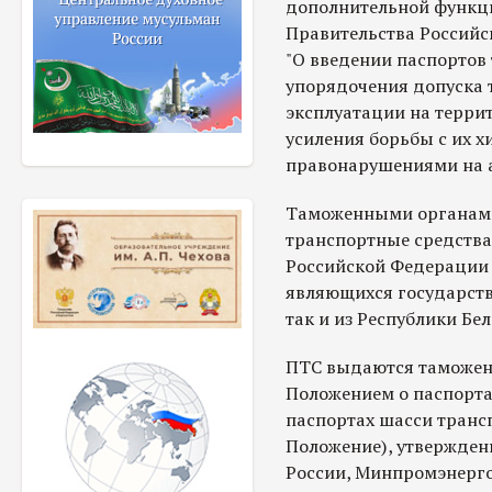
дополнительной функц
Правительства Российск
"О введении паспортов 
упорядочения допуска 
эксплуатации на терри
усиления борьбы с их 
правонарушениями на 
Таможенными органами
транспортные средства
Российской Федерации 
являющихся государств
так и из Республики Бе
ПТС выдаются таможенн
Положением о паспорта
паспортах шасси трансп
Положение), утвержде
России, Минпромэнерго