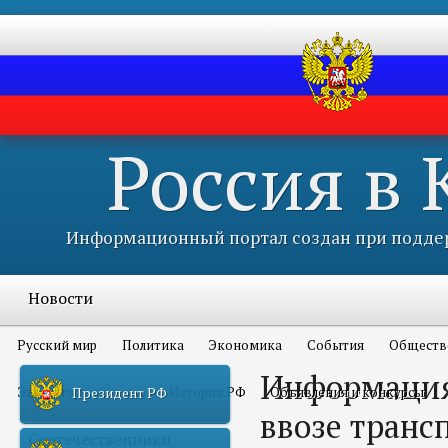
Россия в
Информационный портал создан при поддер
Новости
Русский мир
Политика
Экономика
События
Обществ
Информация
Это интересно всем
История РФ
Объявления и конкурсы
Президент РФ
ввозе транс
Соотечественники