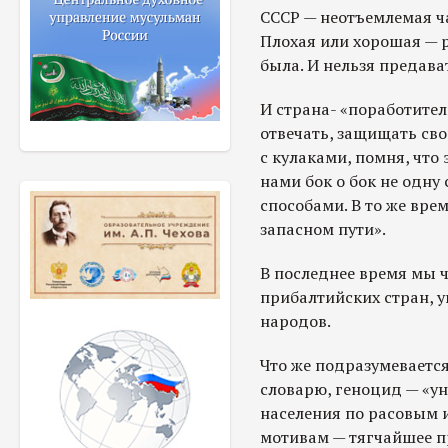
СССР — неотъемлемая ча
Плохая или хорошая — 
была. И нельзя предава
И страна- «поработите
отвечать, защищать сво
с кулаками, помня, что
нами бок о бок не одну
способами. В то же вре
запасном пути».
В последнее время мы 
прибалтийских стран, у
народов.
Что же подразумеваетс
словарю, геноцид — «у
населения по расовым 
мотивам — тягчайшее пр