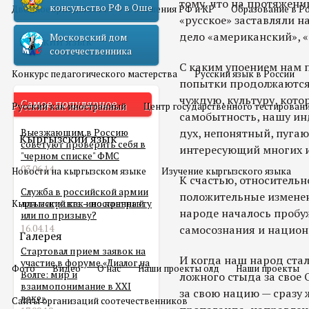
тому, что на протяжени
консульство РФ в Оше
Двойное гражданство
Отношения РФ и КР
Образование в Р
«русское» заставляли на
дело «американский», «е
Московский дом
Русский язык
соотечественника
С каким упоением нам 
Конкурс педагогического мастерства
Русский язык в России
попытки продолжаются и
чуждую, культуру, кот
Самое популярное
Русский как иностранный
Центр государственного тестирован
самобытность, нашу ин
дух, непонятный, пуга
Выезжающим в Россию
Кыргызский язык
советуют проверить себя в
интересующий многих 
"черном списке" ФМС
03.06.14
Новости на кыргызском языке
Изучение кыргызского языка
К счастью, относитель
Служба в российской армии
положительные изменени
Кыргызский как иностранный
для мигранта – по контракту
народе началось проб
или по призыву?
16.04.14
самосознания и национ
Галерея
Стартовал прием заявок на
И когда наш народ стал
участие в форуме «Диалог на
Фото
Видео
О нас
Наши проекты олд
Наши проекты
Волге: мир и
ложного стыда за свое 
взаимопонимание в XXI
за свою нацию — сразу
веке»
Сайты организаций соотечественников