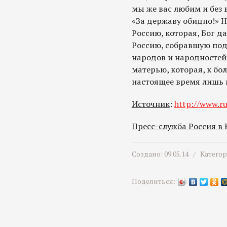
мы же вас любим и без 
«За державу обидно!» Н
Россию, которая, Бог дас
Россию, собравшую под
народов и народностей
матерью, которая, к бо
настоящее время лишь в
Источник
:
http://www.ru
Пресс-служба Россия в
Создано: 09.05.14 /
Катего
Поделиться: