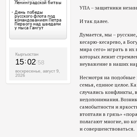
УПА – защитники незав
И так далее.
Думается, мы – русские
кесарю-кесарево, а Бо
мира сего» играть в их
Кыргызстан
которых лежит стремле
15
02
59
неуважение в наших на
воскресенье, август 9,
2026
Несмотря на подобные 
семья, единое целое. К
случались конфликты, в
недопонимания. Возник
самобытности и яркост
втоптали в грязь» «пора
полагают многие, но к
и совершенствоваться.