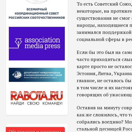
То есть Советский Союз
некоторые, на протяже
существования не смог 
народы, находящиеся по
занимался поддержкой 
социальной сферы в ре
Если бы это был на сам
часто приходиться слы
карте просто не осталос
Эстония, Литва, Украина
главное, не осталось б
в том числе и их насто
говорящих об ужасающи
Оставив на минуту сов
как же сложилось, что 
собрались воедино? Мо
стальной десницей Рос
Объявления и конкурсы