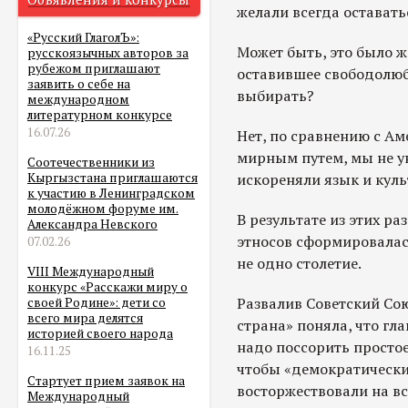
желали всегда остават
«Русский ГлаголЪ»:
Может быть, это было ж
русскоязычных авторов за
рубежом приглашают
оставившее свободолю
заявить о себе на
выбирать?
международном
литературном конкурсе
16.07.26
Нет, по сравнению с А
мирным путем, мы не у
Соотечественники из
искореняли язык и куль
Кыргызстана приглашаются
к участию в Ленинградском
молодёжном форуме им.
В результате из этих р
Александра Невского
этносов сформировалас
07.02.26
не одно столетие.
VIII Международный
конкурс «Расскажи миру о
Развалив Советский Со
своей Родине»: дети со
всего мира делятся
страна» поняла, что гла
историей своего народа
надо поссорить просто
16.11.25
чтобы «демократическ
Стартует прием заявок на
восторжествовали на вс
Международный