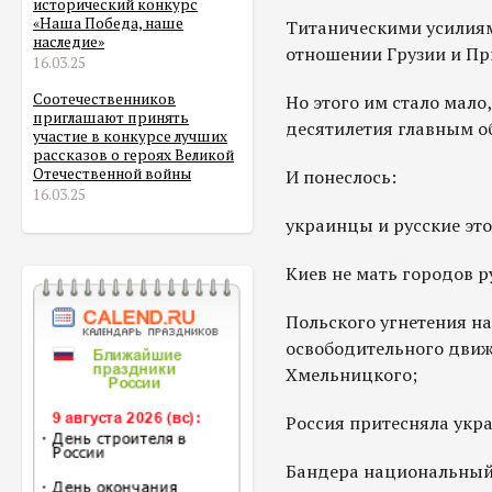
исторический конкурс
«Наша Победа, наше
Титаническими усилиям
наследие»
отношении Грузии и Пр
16.03.25
Соотечественников
Но этого им стало мало,
приглашают принять
десятилетия главным о
участие в конкурсе лучших
рассказов о героях Великой
Отечественной войны
И понеслось:
16.03.25
украинцы и русские эт
Киев не мать городов р
Польского угнетения на
освободительного движ
Хмельницкого;
Россия притесняла укр
Бандера национальный