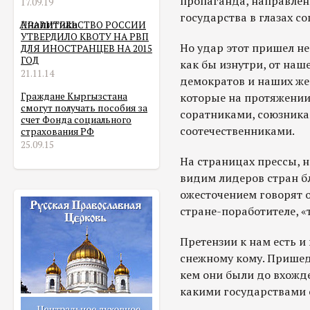
пропаганда, направлен
17.09.19
государства в глазах с
Аналитика
ПРАВИТЕЛЬСТВО РОССИИ
УТВЕРДИЛО КВОТУ НА РВП
Но удар этот пришел не
ДЛЯ ИНОСТРАНЦЕВ НА 2015
ГОД
как бы изнутри, от наш
21.11.14
демократов и наших же 
Граждане Кыргызстана
которые на протяжении
смогут получать пособия за
соратниками, союзника
счет Фонда социального
соотечественниками.
страхования РФ
25.09.15
На страницах прессы, н
видим лидеров стран б
ожесточением говорят о
стране-поработителе, 
Претензии к нам есть и
снежному кому. Пришед
кем они были до вхожде
какими государствами 