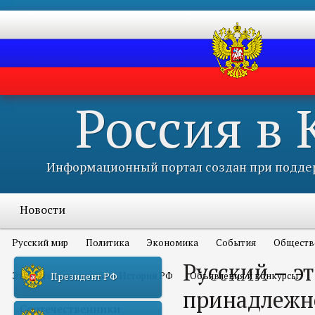
Россия в
Информационный портал создан при поддер
Новости
Русский мир
Политика
Экономика
События
Обществ
Русский – эт
Это интересно всем
История РФ
Объявления и конкурсы
Президент РФ
принадлежн
Соотечественники