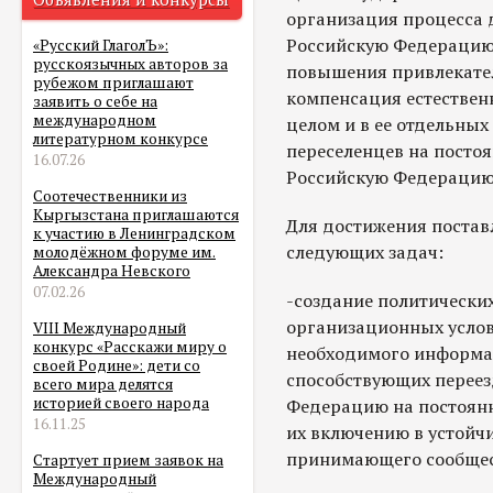
организация процесса 
Российскую Федерацию 
«Русский ГлаголЪ»:
русскоязычных авторов за
повышения привлекатель
рубежом приглашают
компенсация естественн
заявить о себе на
международном
целом и в ее отдельных
литературном конкурсе
переселенцев на постоя
16.07.26
Российскую Федерацию
Соотечественники из
Кыргызстана приглашаются
Для достижения постав
к участию в Ленинградском
следующих задач:
молодёжном форуме им.
Александра Невского
07.02.26
-создание политически
организационных услов
VIII Международный
конкурс «Расскажи миру о
необходимого информа
своей Родине»: дети со
способствующих переез
всего мира делятся
историей своего народа
Федерацию на постоянн
16.11.25
их включению в устойч
принимающего сообщес
Стартует прием заявок на
Международный