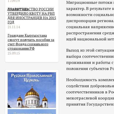
17.09.19
Миграционные потоки в
характер. В результате
Аналитика
ПРАВИТЕЛЬСТВО РОССИИ
УТВЕРДИЛО КВОТУ НА РВП
возможности социально
ДЛЯ ИНОСТРАНЦЕВ НА 2015
диспропорции регионал
ГОД
социальная напряженно
21.11.14
распространения среди
Граждане Кыргызстана
идей национальной нет
смогут получать пособия за
счет Фонда социального
страхования РФ
Выход из этой ситуации
25.09.15
выбора соотечественни
проживания и работы с
положения субъектов Р
Необходимость комплек
содействия доброволь
соотечественников в Р
межотраслевой координ
принятия Государстве