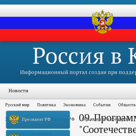
Россия в
Информационный портал создан при поддер
Новости
Русский мир
Политика
Экономика
События
Обществ
09. Програм
Это интересно всем
История РФ
Объявления и конкурсы
Президент РФ
"Соотечеств
Соотечественники