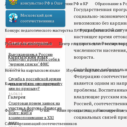
консульство РФ в Оше
Двойное гражданство
Отношения РФ и КР
Образование в Р
Государственная прогр
Московский дом
социально-экономическ
Русский язык
соотечественника
невозможно без кардин
демографической ситуа
Конкурс педагогического мастерства
Русский язык в России
настоящее время оттоко
Самое популярное
важных для России тер
Русский как иностранный
Центр государственного тестирован
численности населения,
Выезжающим в Россию
Кыргызский язык
возраста.
советуют проверить себя в
"черном списке" ФМС
Содействие добровольн
03.06.14
Новости на кыргызском языке
Изучение кыргызского языка
Федерацию соотечестве
Служба в российской армии
является одним из нап
Кыргызский как иностранный
для мигранта – по контракту
или по призыву?
проблемы. Воспитанные
16.04.14
владеющие русским язы
Галерея
Россией, соотечественн
Стартовал прием заявок на
участие в форуме «Диалог на
адаптации и скорейшем
Фото
Видео
О нас
Наши проекты олд
Наши проекты
Волге: мир и
социальных связей пр
взаимопонимание в XXI
веке»
Сайты организаций соотечественников