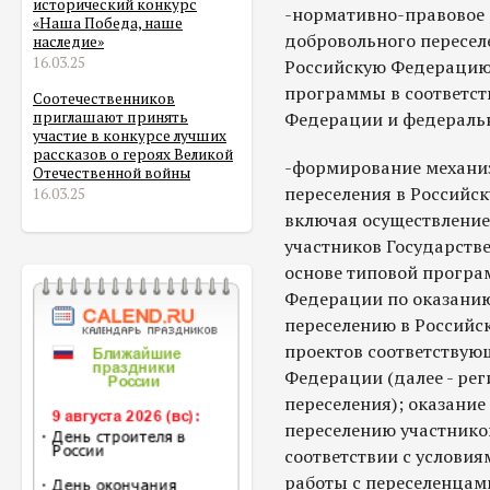
исторический конкурс
-нормативно-правовое 
«Наша Победа, наше
добровольного пересел
наследие»
16.03.25
Российскую Федерацию 
программы в соответст
Соотечественников
Федерации и федераль
приглашают принять
участие в конкурсе лучших
рассказов о героях Великой
-формирование механи
Отечественной войны
переселения в Российс
16.03.25
включая осуществление
участников Государств
основе типовой програ
Федерации по оказани
переселению в Российс
проектов соответствую
Федерации (далее - р
переселения); оказани
переселению участнико
соответствии с условия
работы с переселенцами