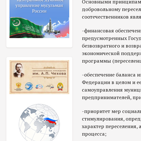
Основными принципами
добровольному пересе
соотечественников явл
-финансовая обеспечен
предусмотренных Госуд
безвозвратного и возв
экономической поддерж
программы (переселенц
-обеспечение баланса и
Федерации в целом и ее
самоуправления муниц
предпринимателей, пр
-приоритет мер социал
стимулирования, опре
характер переселения, 
процесса;