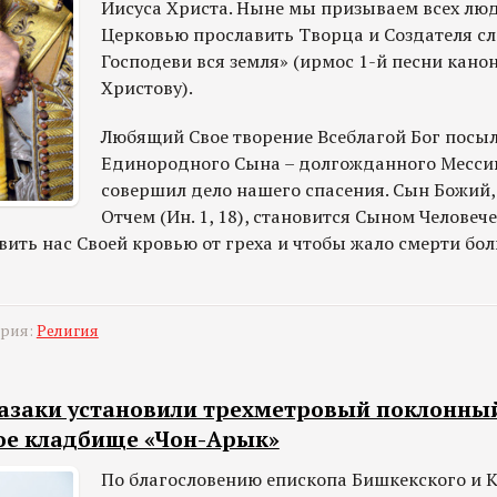
Иисуса Христа. Ныне мы призываем всех люд
Церковью прославить Творца и Создателя сл
Господеви вся земля» (ирмос 1-й песни кано
Христову).
Любящий Свое творение Всеблагой Бог посы
Единородного Сына – долгожданного Месси
совершил дело нашего спасения. Сын Божий,
Отчем (Ин. 1, 18), становится Сыном Человеч
вить нас Своей кровью от греха и чтобы жало смерти бо
ория:
Религия
азаки установили трехметровый поклонный
кое кладбище «Чон-Арык»
По благословению епископа Бишкекского и 