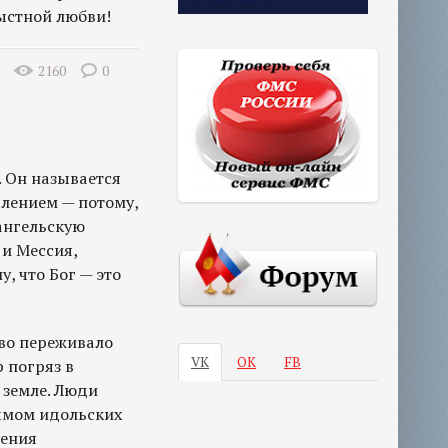
ыстной любви!
2160
0
 Он называется
лением — потому,
ангельскую
 и Мессия,
, что Бог — это
во переживало
VK
ОК
FB
 погряз в
 земле. Люди
дымом идольских
дения