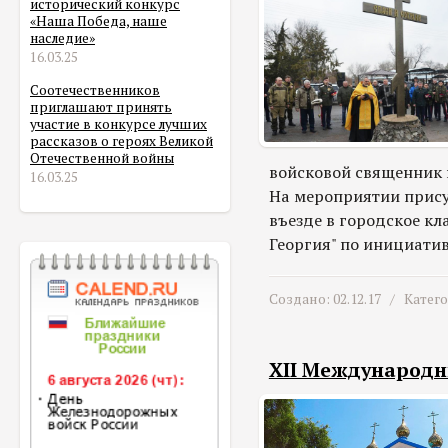
исторический конкурс
«Наша Победа, наше
наследие»
16.03.25
Соотечественников
приглашают принять
участие в конкурсе лучших
рассказов о героях Великой
Отечественной войны
войсковой священник 
16.03.25
На мероприятии прису
въезде в городское к
Георгия" по инициатив
Создано: 02.12.17 /
Катег
XII Международн