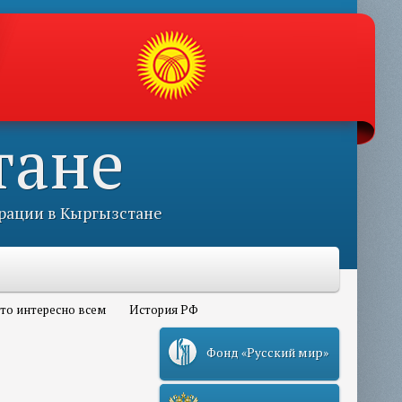
тане
рации в Кыргызстане
то интересно всем
История РФ
Фонд «Русский мир»