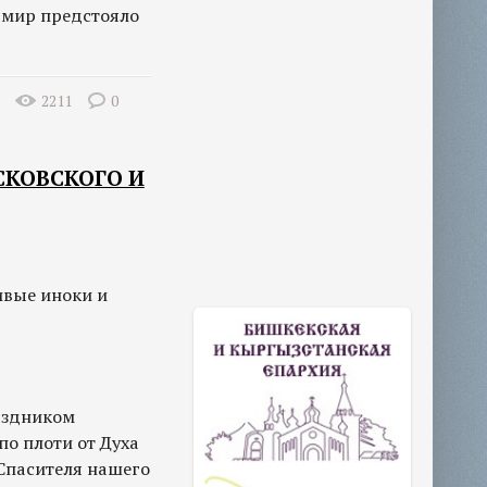
 мир предстояло
2211
0
СКОВСКОГО И
ивые иноки и
аздником
о плоти от Духа
Спасителя нашего