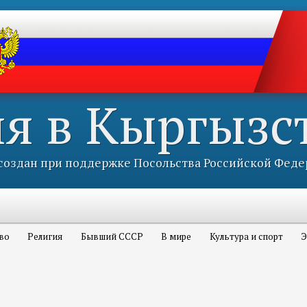
ия в Кыргызс
оздан при поддержке Посольства Российской Феде
во
Религия
Бывший СССР
В мире
Культура и спорт
Э