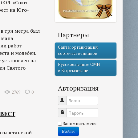
и ОЮЛ «Союз
ест на Юго-
 в три метра был
Партнеры
амана
нии работ
Сайты организаций
ста и молебен.
соотечественников
 установлен на
Русскоязычные СМИ
ки Святого
в Кыргызстане
Авторизация
2769
0
Логин
Пароль
ОВЕСТ
Запомнить меня
Войти
ргызстанской