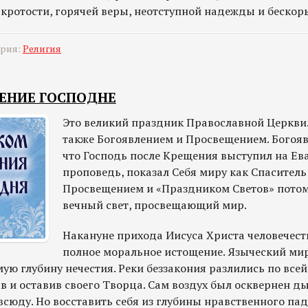
кротости, горячей веры, неотступной надежды и бескор
ория:
Религия
ЕЩЕНИЕ ГОСПОДНЕ
Это великий праздник Православной Церкви.
также Богоявлением и Просвещением. Богояв
что Господь после Крещения выступил на Ев
проповедь, показал Себя миру как Спаситель
Просвещением и «Праздником Светов» потому
вечный свет, просвещающий мир.
Накануне прихода Иисуса Христа человечест
полное моральное истощение. Языческий мир
мую глубину нечестия. Реки беззакония разлились по всей
в и оставив своего Творца. Сам воздух был осквернен 
сюду. Но восставить себя из глубины нравственного па