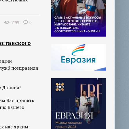
1799
0
зстанского
енции
лужб поздравили
о Даниил!
им Вас принять
дню Вашего
ех нас ярким