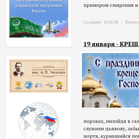
примером смирения и 
Создано: 16.02.18 /
Катег
19 января - КР
пороках, низойдя в са
служили дьяволу, забы
жертв, курившийся пов