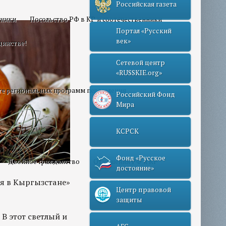
Российская газета
нники
Посольство РФ в КР и соотечественники
Портал «Русский
век»
динстве!
Сетевой центр
«RUSSKIE.org»
те региональных программ переселения
Российский Фонд
Мира
КСРСК
Фонд «Русское
Двойное гражданство
Отношения РФ и КР
достояние»
я в Кыргызстане»
Центр правовой
защиты
В этот светлый и