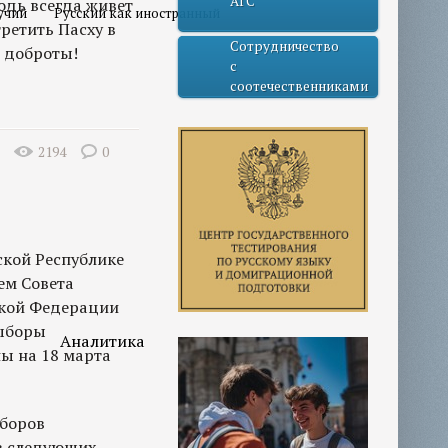
АГС
одь всегда живет
учий
Русский как иностранный
ретить Пасху в
Сотрудничество
л доброты!
с
соотечественниками
2194
0
ской Республике
ем Совета
кой Федерации
выборы
Аналитика
ы на 18 марта
ыборов
в следующих