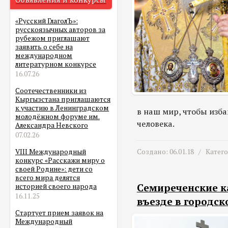
«Русский ГлаголЪ»:
русскоязычных авторов за
рубежом приглашают
заявить о себе на
международном
литературном конкурсе
16.07.26
Соотечественники из
Кыргызстана приглашаются
к участию в Ленинградском
в наш мир, чтобы изба
молодёжном форуме им.
человека.
Александра Невского
07.02.26
Создано: 06.01.18 /
Катег
VIII Международный
конкурс «Расскажи миру о
своей Родине»: дети со
всего мира делятся
Семиреченские к
историей своего народа
16.11.25
въезде в городс
Стартует прием заявок на
Международный