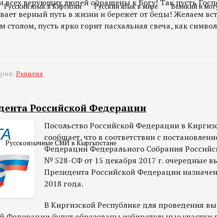
 всех верующих людей обращены к Богу! Так пусть Госп
Русский язык в Киргизии
Русский язык в мире
Великий и мог
вает верный путь в жизни и бережет от беды! Желаем вст
м столом, пусть ярко горит пасхальная свеча, как симво
ория:
Религия
дента Российской Федерации
Посольство Российской Федерации в Киргиз
сообщает, что в соответствии с постановлени
Русскоязычные СМИ в Кыргызстане
Федерации Федерального Собрания Российс
№ 528-СФ от 15 декабря 2017 г. очередные 
Президента Российской Федерации назначен
2018 года.
В Киргизской Республике для проведения в
й Федерации будут образованы избирательные участки 