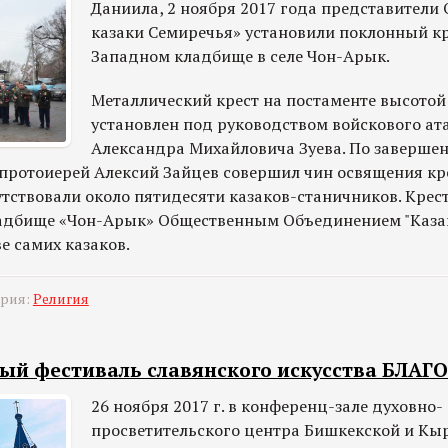
Даниила, 2 ноября 2017 года представител
казаки Семиречья» установили поклонный кр
Западном кладбище в селе Чон-Арык.
Металлический крест на постаменте высотой
установлен под руководством войскового ат
Александра Михайловича Зуева. По заверше
протоиерей Алексий Зайцев совершил чин освящения кре
тствовали около пятидесяти казаков-станичников. Крест
ладбище «Чон-Арык» Общественным Объединением "Каза
е самих казаков.
ория:
Религия
ый фестиваль славянского искусства БЛАГ
26 ноября 2017 г. в конференц-зале духовно-
просветительского центра Бишкекской и Кы