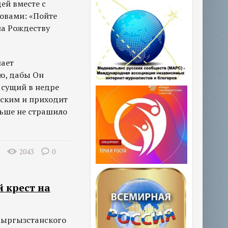
ей вместе с
овами: «Пойте
на Рождеству
лает
ю, дабы Он
 сущий в недре
еским и приходит
льше не страшило
2043
0
 крест на
Кыргызстанского