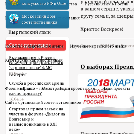
радостный день мысли
консульство РФ в Оше
Конкурс педагогического мастерства
Русский язык в России
в вашем сердце, указы
кругу семьи, за щедры
Московский дом
Центр государственного тестирования
соотечественника
Христос Воскресе!
Кыргызский язык
Самое популярное
Создано: 08.04.18 /
Катег
Новости на кыргызском языке
Изучение кыргызского языка
Выезжающим в Россию
Кыргызский как иностранный
советуют проверить себя в
О выборах Прези
"черном списке" ФМС
03.06.14
Галерея
Служба в российской армии
Фото
для мигранта – по контракту
Видео
О нас
Наши проекты олд
Наши проекты
или по призыву?
16.04.14
Сайты организаций соотечественников
Стартовал прием заявок на
участие в форуме «Диалог на
Волге: мир и
взаимопонимание в XXI
веке»
Президента Российско