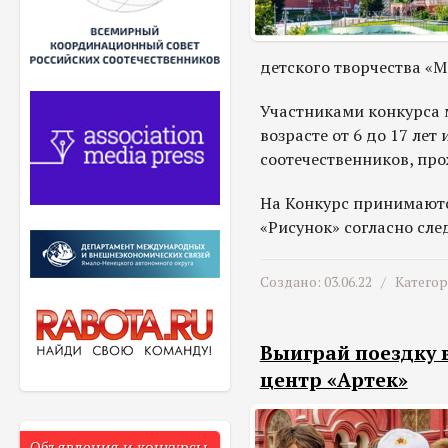
детского творчества «М
Участниками конкурса м
возрасте от 6 до 17 лет
соотечественников, пр
На Конкурс принимаютс
«Рисунок» согласно сл
Создано: 03.06.22 /
Катего
Выиграй поездку
центр «Артек»
Объявления и конкурсы