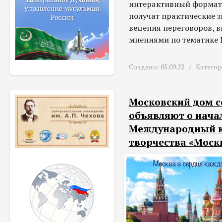
интерактивный формат 
получат практические з
ведения переговоров, 
мнениями по тематике
Создано: 05.09.22 /
Катего
Московский дом с
объявляют о нача
Международный к
творчества «Моск