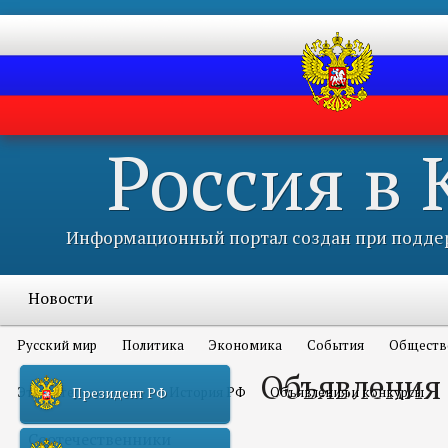
Россия в
Информационный портал создан при поддер
Новости
Русский мир
Политика
Экономика
События
Обществ
Объявления
Это интересно всем
История РФ
Объявления и конкурсы
Президент РФ
Соотечественники