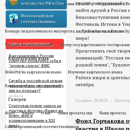
аудиторию зрителей со 
консульство РФ в Оше
Двойное гражданство
Отношения РФ и КР
Образование в Р
найти друзей в России 
Московский дом
Видеовыступления конк
Русский язык
соотечественника
Фестиваль Истоки в You
людей и их талантом бу
Конкурс педагогического мастерства
Русский язык в России
мира!
Самое популярное
Русский как иностранный
Центр государственного тестирован
Представить своё творч
Выезжающим в Россию
номинаций: "Русская пес
Кыргызский язык
советуют проверить себя в
родной земли", "Художе
"черном списке" ФМС
03.06.14
Новости на кыргызском языке
Изучение кыргызского языка
Работа жюри и зрительс
Служба в российской армии
октября.
Кыргызский как иностранный
для мигранта – по контракту
или по призыву?
16.04.14
Галерея
Создано: 20.09.22 /
Катего
Стартовал прием заявок на
участие в форуме «Диалог на
Фото
Видео
О нас
Наши проекты олд
Наши проекты
Волге: мир и
Фонд Горчакова о
взаимопонимание в XXI
веке»
Сайты организаций соотечественников
участие в Школе 