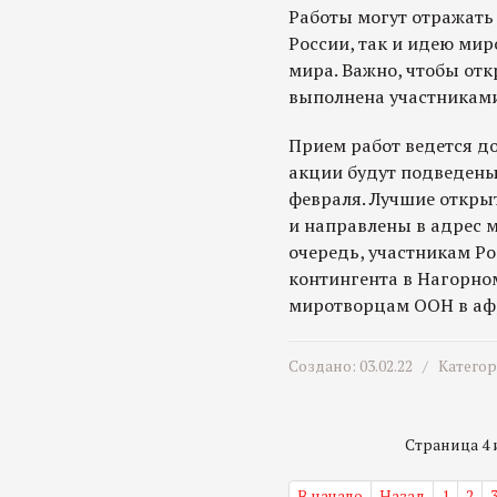
Работы могут отражать
России, так и идею мир
мира. Важно, чтобы от
выполнена участниками
Прием работ ведется до
акции будут подведены
февраля. Лучшие откры
и направлены в адрес 
очередь, участникам Р
контингента в Нагорно
миротворцам ООН в афр
Создано: 03.02.22 /
Катего
Страница 4 и
В начало
Назад
1
2