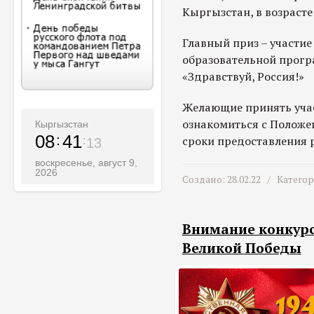
Кыргызстан, в возрасте 
Главный приз – участие 
образовательной прогр
«Здравствуй, Россия!»
Желающие принять учас
ознакомиться с Положен
Кыргызстан
08
41
сроки предоставления р
15
воскресенье, август 9,
2026
Создано: 28.02.22 /
Катего
Внимание конкур
Великой Победы