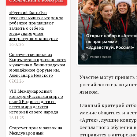
«Русский ГлаголЪ»:
русскоязычных авторов за
рубежом приглашают
заявить о себе на
международном
литературном конкурсе
16.07.26
Соотечественники из
Кыргызстана приглашаются
к участию в Ленинградском
молодёжном форуме им.
Александра Невского
Участие могут принять
07.02.26
российского гражданст
языком.
VIII Международный
конкурс «Расскажи миру о
своей Родине»: дети со
Главный критерий отбор
всего мира делятся
умение общаться и нес
историей своего народа
16.11.25
«Артек», лучшие конку
бесплатного обучения в
Стартует прием заявок на
Международный
отправятся в авторские