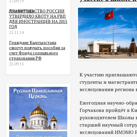
17.09.19
Аналитика
ПРАВИТЕЛЬСТВО РОССИИ
УТВЕРДИЛО КВОТУ НА РВП
ДЛЯ ИНОСТРАНЦЕВ НА 2015
ГОД
21.11.14
Граждане Кыргызстана
смогут получать пособия за
счет Фонда социального
страхования РФ
25.09.15
К участию приглашаютс
студенты и магистранты
исследовании региона в 
Ежегодная научно-обр
Горчакова пройдёт в Ки
руководителем Школы в
старший научный сотру
исследований ИМЭМО Р