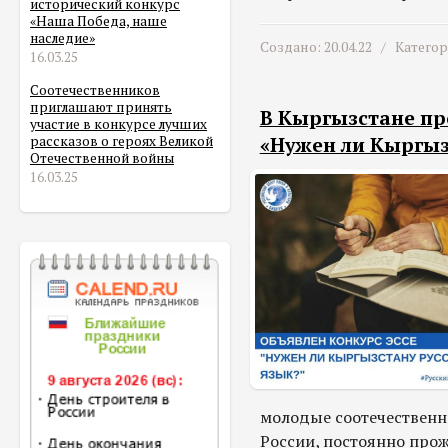
исторический конкурс
«Наша Победа, наше
наследие»
Создано: 20.04.22 /
Катего
16.03.25
Соотечественников
приглашают принять
В Кыргызстане про
участие в конкурсе лучших
«Нужен ли Кыргыз
рассказов о героях Великой
Отечественной войны
16.03.25
молодые соотечественн
России, постоянно про