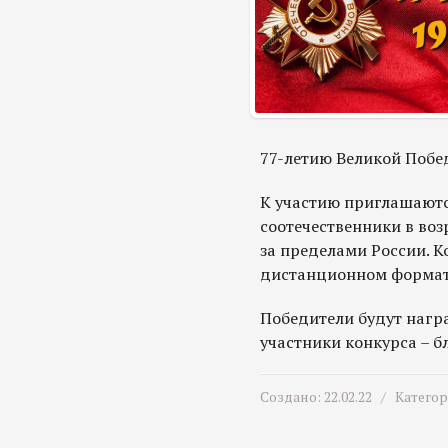
77-летию Великой Побе
К участию приглашают
соотечественники в воз
за пределами России. К
дистанционном формат
Победители будут наг
участники конкурса – 
Создано: 22.02.22 /
Катего