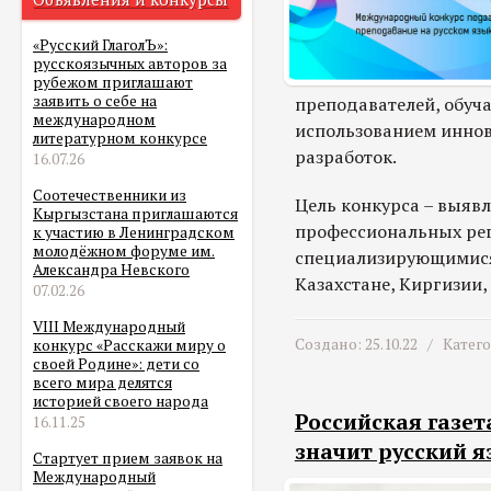
«Русский ГлаголЪ»:
русскоязычных авторов за
рубежом приглашают
заявить о себе на
преподавателей, обуча
международном
использованием иннов
литературном конкурсе
разработок.
16.07.26
Соотечественники из
Цель конкурса – выяв
Кыргызстана приглашаются
профессиональных ре
к участию в Ленинградском
молодёжном форуме им.
специализирующимися 
Александра Невского
Казахстане, Киргизии,
07.02.26
VIII Международный
Создано: 25.10.22 /
Катег
конкурс «Расскажи миру о
своей Родине»: дети со
всего мира делятся
историей своего народа
Российская газет
16.11.25
значит русский я
Стартует прием заявок на
Международный