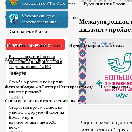
Создано: 26.10.23 /
Катег
консульство РФ в Оше
Конкурс педагогического мастерства
Русский язык в России
Московский дом
Центр государственного тестирования
Международная п
соотечественника
диктант» пройде
Кыргызский язык
Самое популярное
Новости на кыргызском языке
Изучение кыргызского языка
Выезжающим в Россию
Кыргызский как иностранный
советуют проверить себя в
"черном списке" ФМС
03.06.14
Галерея
Служба в российской армии
Фото
для мигранта – по контракту
Видео
О нас
Наши проекты олд
Наши проекты
или по призыву?
16.04.14
Сайты организаций соотечественников
Стартовал прием заявок на
участие в форуме «Диалог на
Волге: мир и
В программе акции те
взаимопонимание в XXI
веке»
фотовыставка Сергея 