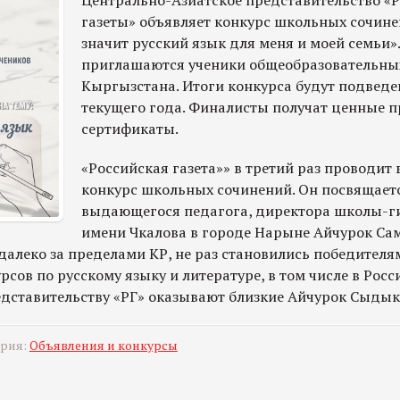
Центрально-Азиатское представительство «
газеты» объявляет конкурс школьных сочине
значит русский язык для меня и моей семьи»
приглашаются ученики общеобразовательны
Кыргызстана. Итоги конкурса будут подведе
текущего года. Финалисты получат ценные п
сертификаты.
«Российская газета»» в третий раз проводит
конкурс школьных сочинений. Он посвящает
выдающегося педагога, директора школы-г
имени Чкалова в городе Нарыне Айчурок Са
далеко за пределами КР, не раз становились победител
ов по русскому языку и литературе, в том числе в Росс
дставительству «РГ» оказывают близкие Айчурок Сыды
ория:
Объявления и конкурсы