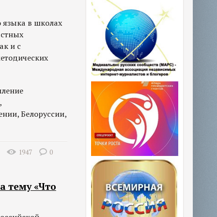
о языка в школах
астных
ак и с
методических
пление
,
нии, Белоруссии,
1947
0
а тему «Что