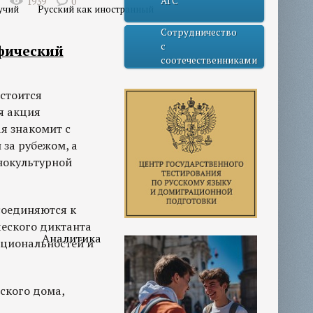
АГС
1939
0
учий
Русский как иностранный
Сотрудничество
с
фический
соотечественниками
остоится
я акция
я знакомит с
 за рубежом, а
нокультурной
соединяются к
еского диктанта
Аналитика
ациональностей и
ского дома,