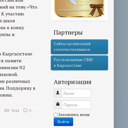
Российской
ний на тему «Что
. К участию
х школ
ны к концу
Партнеры
ризы и
Сайты организаций
соотечественников
 в Кыргызстане
Русскоязычные СМИ
ся памяти
в Кыргызстане
имназии N2
маковой.
Авторизация
ями различных
ии. Поддержку в
Логин
ковны.
Пароль
3044
0
Запомнить меня
Войти