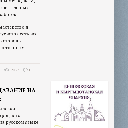
ким методикам,
азовательных
работок.
мастерство и
русистов есть все
со стороны
постоянном
2037
0
ДАВАНИЕ НА
»
сийской
ародного
на русском языке