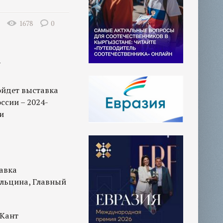
1678
0
в
ройдет выставка
ссии – 2024-
и
тавка
Ельцина, Главный
 Кант