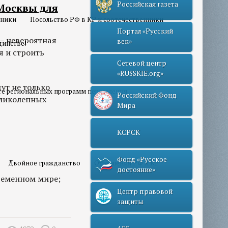
Российская газета
Москвы для
нники
Посольство РФ в КР и соотечественники
Портал «Русский
 – невероятная
век»
динстве!
я и строить
Сетевой центр
«RUSSKIE.org»
ут не только
те региональных программ переселения
Российский Фонд
еликолепных
Мира
КСРСК
Фонд «Русское
Двойное гражданство
Отношения РФ и КР
достояние»
ременном мире;
Центр правовой
защиты