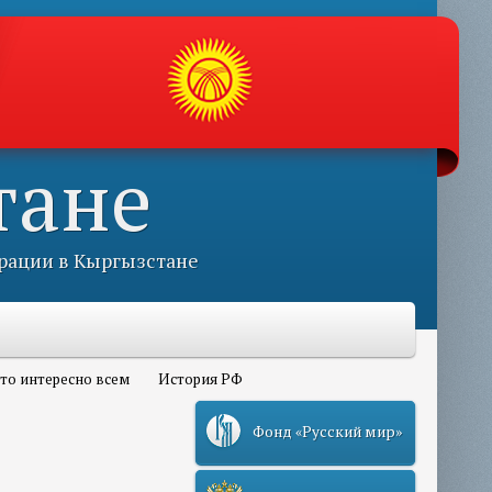
тане
рации в Кыргызстане
то интересно всем
История РФ
Фонд «Русский мир»