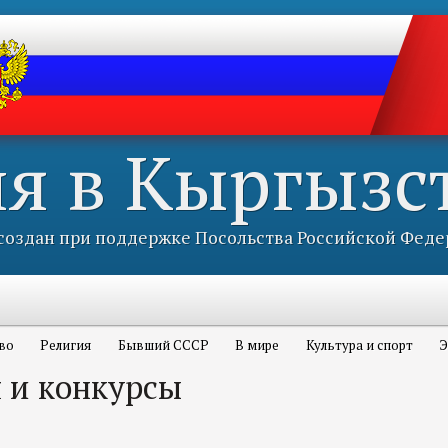
ия в Кыргызс
оздан при поддержке Посольства Российской Феде
во
Религия
Бывший СССР
В мире
Культура и спорт
Э
 и конкурсы