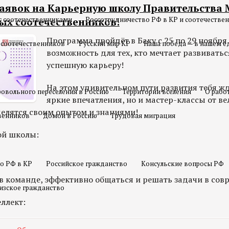
заявок на Карьерную школу Правительства 
с соотечественниками
Россотрудничество РФ в КР и соотечестве
ых соотечественников!
Программа пройдёт в Баку с 25 по 29 ноября
 соотечественников
Русский мир КР
Наша победа — в нашем е
возможность для тех, кто мечтает развиватьс
успешную карьеру!
На этом удивительном пути развития тебя жд
овольного переселения в Россию
Территории вселения
О рабо
яркие впечатления, но и мастер-классы от в
делятся своим опытом и знаниями!
твенников
Домой в Россию
Трудовая миграция
ой школы:
о РФ в КР
Российское гражданство
Консульские вопросы РФ
 в команде, эффективно общаться и решать задачи в сов
изское гражданство
ллект: