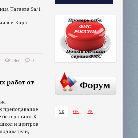
ица Тагаева 5а/1
и в г. Кара-
1466
0
х работ от
 на
х преподавание
VK
ОК
FB
 без границ». К
 школ и центров
еподаватели,