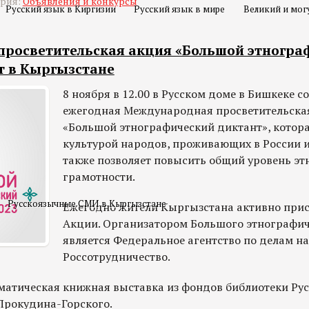
ория:
Объявления и конкурсы
Русский язык в Киргизии
Русский язык в мире
Великий и мог
росветительская акция «Большой этногра
т в Кыргызстане
8 ноября в 12.00 в Русском доме в Бишкеке с
ежегодная Международная просветительска
«Большой этнографический диктант», котора
культурой народов, проживающих в России и
также позволяет повысить общий уровень эт
грамотности. ⠀
Русскоязычные СМИ в Кыргызстане
Ежегодно жители Кыргызстана активно при
Акции. Организатором Большого этнографич
является Федеральное агентство по делам н
Россотрудничество.
матическая книжная выставка из фондов библиотеки Рус
Прокудина-Горского.