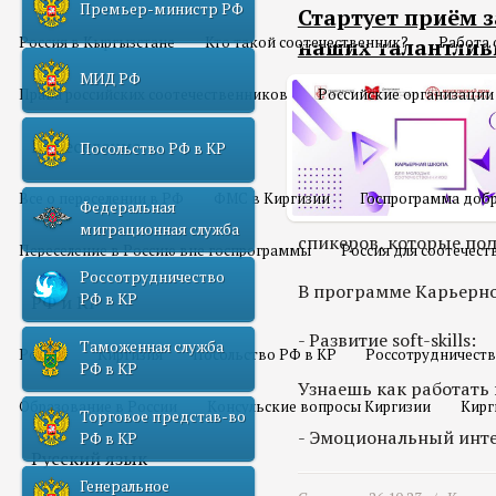
Премьер-министр РФ
Стартует приём 
Россия в Кыргызстане
Кто такой соотечественник?
Работа 
наших талантлив
МИД РФ
Права российских соотечественников
Российские организации
Переселение
Посольство РФ в КР
Все о переселении в РФ
ФМС в Киргизии
Госпрограмма добр
Федеральная
миграционная служба
спикеров, которые по
Переселение в Россию вне госпрограммы
Россия для соотечес
Россотрудничество
В программе Карьерн
РФ в КР
РФ и КР
- Развитие soft-skills:
Таможенная служба
Россия
Киргизия
Посольство РФ в КР
Россотрудничеств
РФ в КР
Узнаешь как работать
Образование в России
Консульские вопросы Киргизии
Кирг
Торговое представ-во
- Эмоциональный инте
РФ в КР
Русский язык
Генеральное