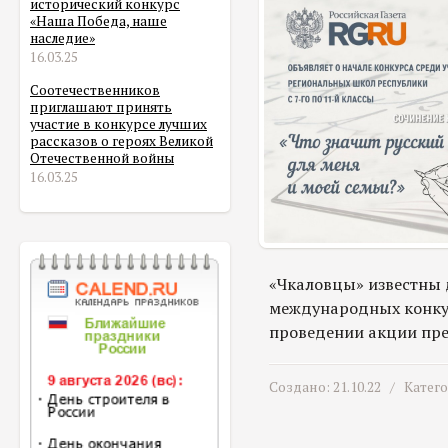
исторический конкурс
«Наша Победа, наше
наследие»
16.03.25
Соотечественников
приглашают принять
участие в конкурсе лучших
рассказов о героях Великой
Отечественной войны
16.03.25
«Чкаловцы» известны 
международных конкурс
проведении акции пре
Создано: 21.10.22 /
Катег