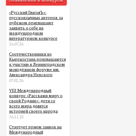
«Русский ГлаголЪ»:
русскоязычных авторов за
рубежом приглашают
заявить о себе на
международном
литературном конкурсе
16.07.26
Соотечественники из
Кыргызстана приглашаются
к участию в Ленинградском
молодёжном форуме им.
Александра Невского
07.02.26
VIII Международный
конкурс «Расскажи миру о
своей Родине»: дети со
всего мира делятся
историей своего народа
16.11.25
Стартует прием заявок на
Международный