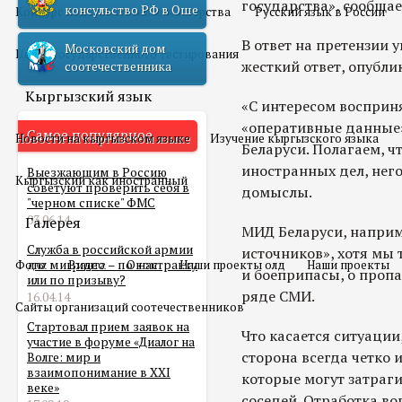
государства», сообщае
консульство РФ в Оше
Конкурс педагогического мастерства
Русский язык в России
В ответ на претензии
Московский дом
Центр государственного тестирования
жесткий ответ, опубл
соотечественника
Кыргызский язык
«С интересом восприн
«оперативные данные»
Самое популярное
Новости на кыргызском языке
Изучение кыргызского языка
Беларуси. Полагаем, 
иностранных дел, нег
Выезжающим в Россию
Кыргызский как иностранный
советуют проверить себя в
домыслы.
"черном списке" ФМС
03.06.14
Галерея
МИД Беларуси, наприм
Служба в российской армии
источников», хотя мы 
Фото
для мигранта – по контракту
Видео
О нас
Наши проекты олд
Наши проекты
и боеприпасы, о проп
или по призыву?
ряде СМИ.
16.04.14
Сайты организаций соотечественников
Стартовал прием заявок на
Что касается ситуации
участие в форуме «Диалог на
сторона всегда четко 
Волге: мир и
взаимопонимание в XXI
которые могут затраг
веке»
соседей. Отработка в