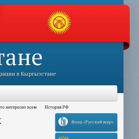
тане
рации в Кыргызстане
то интересно всем
История РФ
к
Фонд «Русский мир»