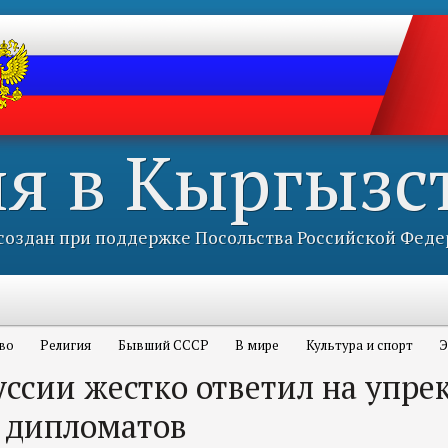
ия в Кыргызс
оздан при поддержке Посольства Российской Феде
во
Религия
Бывший СССР
В мире
Культура и спорт
Э
ссии жестко ответил на упре
 дипломатов