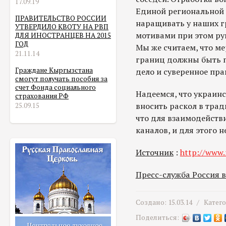
17.09.19
Единой региональной 
ПРАВИТЕЛЬСТВО РОССИИ
наращивать у наших г
УТВЕРДИЛО КВОТУ НА РВП
мотивами при этом ру
ДЛЯ ИНОСТРАНЦЕВ НА 2015
ГОД
Мы же считаем, что м
21.11.14
границ должны быть п
Граждане Кыргызстана
дело и суверенное пра
смогут получать пособия за
счет Фонда социального
Надеемся, что украинс
страхования РФ
вносить раскол в тра
25.09.15
что для взаимодействи
каналов, и для этого 
Источник
:
http://www.
Пресс-служба Россия 
Создано: 15.03.14 /
Катег
Поделиться: