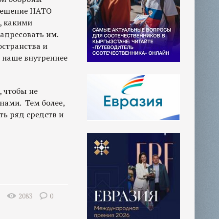
 решение НАТО
, какими
адресовать им.
остранства и
о наше внутреннее
, чтобы не
ами. Тем более,
ть ряд средств и
2083
0