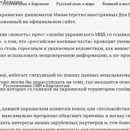
т Белапан.
Русский язык в Киргизии
Русский язык в мире
Великий и мог
 украинских дипломатов Министерство иностранных Дел 
икованный на официальном сайте.
яли «новость» пресс-службы украинского МИД со ссылко
 о том, что «российские военные части» проводят учени
что столь серьезным и уважаемым ведомствам, как минис
оже использовать непроверенную информацию, а по-прос
ер, избегает спекуляций по поводу данных неназываем
тоже могли бы порассуждать на тему, где находится огн
Русскоязычные СМИ в Кыргызстане
аже которых со складов на украинской территории сооб
, давшей украинским коллегам повод для «беспокойства»
и максимально прозрачно объясняет причины и логику с
ивать интересы наших зарубежных партнеров и, тем боле
опросов по наращиванию дежурных сил противовоздушн