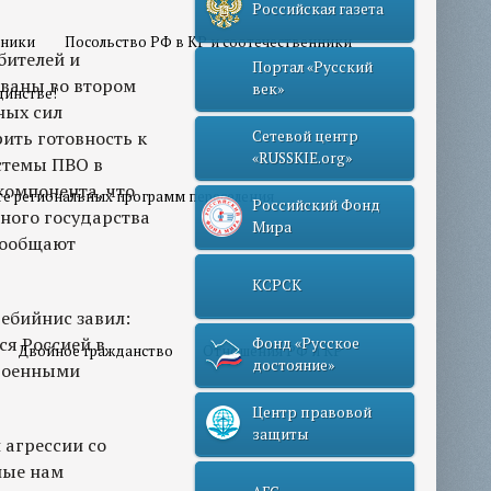
Российская газета
нники
Посольство РФ в КР и соотечественники
бителей и
Портал «Русский
ованы во втором
век»
динстве!
ных сил
рить готовность к
Сетевой центр
«RUSSKIE.org»
стемы ПВО в
компонента, что
те региональных программ переселения
Российский Фонд
ного государства
Мира
сообщают
КСРСК
ебийнис завил:
ся Россией в
Фонд «Русское
Двойное гражданство
Отношения РФ и КР
достояние»
 военными
Центр правовой
защиты
й агрессии со
ные нам