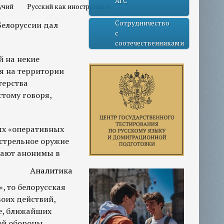
АГС
учий
Русский как иностранный
Сотрудничество
Белоруссии дал
с
соотечественниками
й на некие
я на территории
терства
тому говоря,
ых «оперативных
естрельное оружие
щают анонимы в
Аналитика
, то белорусская
воих действий,
е, ближайших
ой обороны