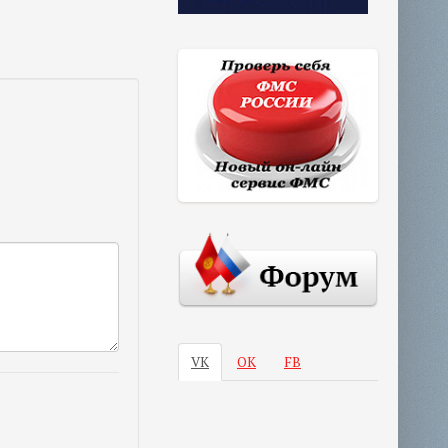
VK
ОК
FB