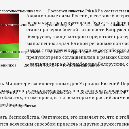
с соотечественниками
Россотрудничество РФ в КР и соотечестве
Авиационные силы России, в составе 6 истре
нескольких транспортников, будут задейств
 соотечественников
Русский мир КР
Наша победа — в нашем е
этапе проверки боевой готовности Вооружен
Белорусии, в ходе которого предстоит прове
выполнению задач Единой региональной си
целом с привлечением части ее российского 
овольного переселения в Россию
Территории вселения
О рабо
предусмотрено соглашениями в рамках Союз
– заявили вчера в Минобороны Белоруссии, 
твенников
Домой в Россию
Трудовая миграция
рь Министерства иностранных дел Украины Евгений Пер
ым, которые мы получаем, те учения, которые проводят
о РФ в КР
Российское гражданство
Консульские вопросы РФ
й областях, также проводятся некоторыми российскими
ии Беларуси.
изское гражданство
ть беспокойства. Фактически, это означает то, что к это
тся всяческим способом привлечь и другие дружествен