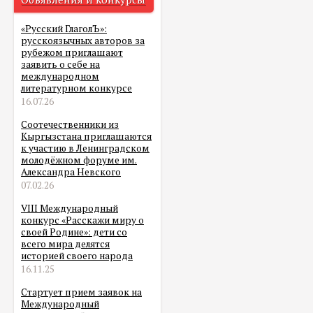
«Русский ГлаголЪ»:
русскоязычных авторов за
рубежом приглашают
заявить о себе на
международном
литературном конкурсе
16.07.26
Соотечественники из
Кыргызстана приглашаются
к участию в Ленинградском
молодёжном форуме им.
Александра Невского
07.02.26
VIII Международный
конкурс «Расскажи миру о
своей Родине»: дети со
всего мира делятся
историей своего народа
16.11.25
Стартует прием заявок на
Международный