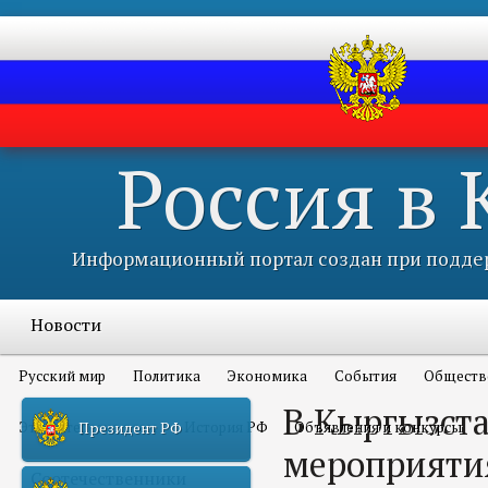
Россия в
Информационный портал создан при поддер
Новости
Русский мир
Политика
Экономика
События
Обществ
В Кыргызст
Это интересно всем
История РФ
Объявления и конкурсы
Президент РФ
мероприяти
Соотечественники