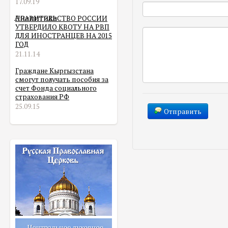
17.09.19
Аналитика
ПРАВИТЕЛЬСТВО РОССИИ
УТВЕРДИЛО КВОТУ НА РВП
ДЛЯ ИНОСТРАНЦЕВ НА 2015
ГОД
21.11.14
Граждане Кыргызстана
смогут получать пособия за
счет Фонда социального
страхования РФ
25.09.15
Отправить