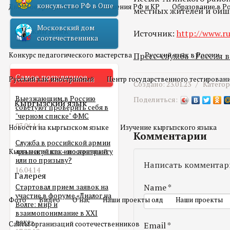
консульство РФ в Оше
Двойное гражданство
Отношения РФ и КР
Образование в Р
местных жителей и биш
Московский дом
Русский язык
Источник:
http://www.ru
соотечественника
Конкурс педагогического мастерства
Пресс-служба «Россия 
Русский язык в России
Самое популярное
Русский как иностранный
Центр государственного тестирован
Создано: 23.01.23 /
Катего
Выезжающим в Россию
Поделиться:
Кыргызский язык
советуют проверить себя в
"черном списке" ФМС
03.06.14
Новости на кыргызском языке
Изучение кыргызского языка
Комментарии
Служба в российской армии
Кыргызский как иностранный
для мигранта – по контракту
или по призыву?
Написать комментар
16.04.14
Галерея
Name
*
Стартовал прием заявок на
участие в форуме «Диалог на
Фото
Видео
О нас
Наши проекты олд
Наши проекты
Волге: мир и
взаимопонимание в XXI
веке»
Сайты организаций соотечественников
Email
*