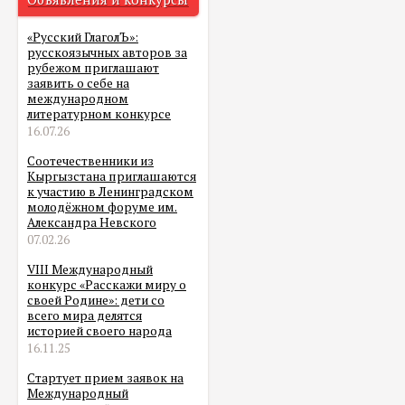
«Русский ГлаголЪ»:
русскоязычных авторов за
рубежом приглашают
заявить о себе на
международном
литературном конкурсе
16.07.26
Соотечественники из
Кыргызстана приглашаются
к участию в Ленинградском
молодёжном форуме им.
Александра Невского
07.02.26
VIII Международный
конкурс «Расскажи миру о
своей Родине»: дети со
всего мира делятся
историей своего народа
16.11.25
Стартует прием заявок на
Международный