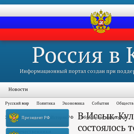
Россия в
Информационный портал создан при поддер
Новости
Русский мир
Политика
Экономика
События
Обществ
В Иссык-Кул
Это интересно всем
История РФ
Объявления и конкурсы
Президент РФ
состоялось 
Соотечественники