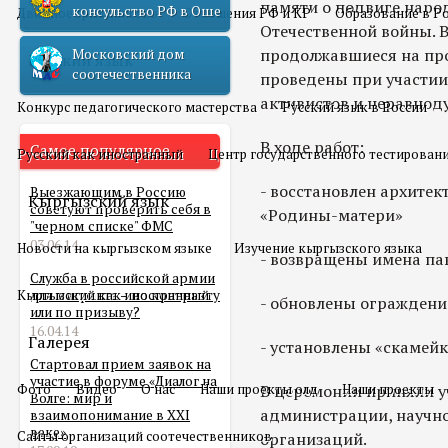
памяти о подвиге наро
консульство РФ в Оше
Двойное гражданство
Отношения РФ и КР
Образование в Р
Отечественной войны. 
продолжавшиеся на про
Московский дом
Русский язык
соотечественника
проведены при участии
активистов и неравнод
Конкурс педагогического мастерства
Русский язык в России
В ходе работ:
Самое популярное
Русский как иностранный
Центр государственного тестирован
- восстановлен архитек
Выезжающим в Россию
Кыргызский язык
советуют проверить себя в
«Родины-матери»
"черном списке" ФМС
03.06.14
Новости на кыргызском языке
Изучение кыргызского языка
- возвращены имена па
Служба в российской армии
Кыргызский как иностранный
для мигранта – по контракту
- обновлены ограждени
или по призыву?
16.04.14
Галерея
- установлены «скамей
Стартовал прием заявок на
участие в форуме «Диалог на
Фото
Видео
О нас
Наши проекты олд
В церемонии приняли у
Наши проекты
Волге: мир и
администрации, научно
взаимопонимание в XXI
веке»
Сайты организаций соотечественников
организаций.