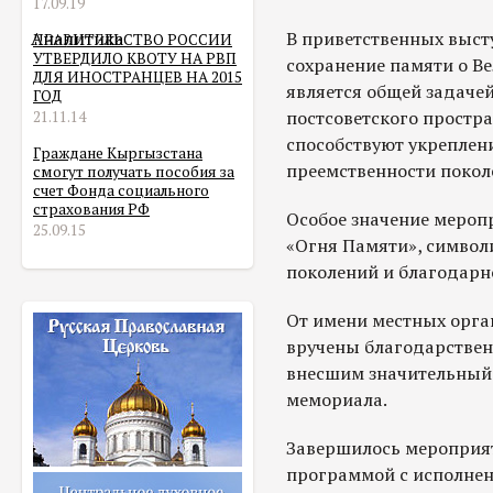
17.09.19
Аналитика
В приветственных выст
ПРАВИТЕЛЬСТВО РОССИИ
УТВЕРДИЛО КВОТУ НА РВП
сохранение памяти о В
ДЛЯ ИНОСТРАНЦЕВ НА 2015
является общей задачей
ГОД
постсоветского простр
21.11.14
способствуют укреплен
Граждане Кыргызстана
преемственности покол
смогут получать пособия за
счет Фонда социального
страхования РФ
Особое значение мероп
25.09.15
«Огня Памяти», симво
поколений и благодарн
От имени местных орга
вручены благодарствен
внесшим значительный 
мемориала.
Завершилось мероприя
программой с исполнен