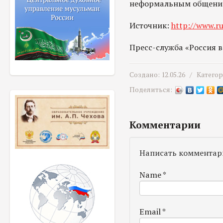
неформальным общение
Источник:
http://www.ru
Пресс-служба «Россия 
Создано: 12.05.26 /
Катего
Поделиться:
Комментарии
Написать комментар
Name
*
Email
*