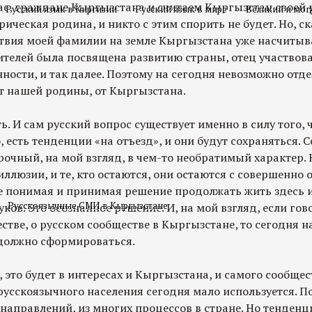
ае, граждане Кыргызстана и считаем Кыргызстан своей 
Русский язык в Киргизии
Русский язык в мире
Великий и мог
рическая родина, и никто с этим спорить не будет. Но, ск
ствия моей фамилии на земле Кыргызстана уже насчитыва
ителей была посвящена развитию страны, отец участвов
сти, и так далее. Поэтому на сегодня невозможно отде
т нашей родины, от Кыргызстана.
ь. И сам русский вопрос существует именно в силу того, 
, есть тенденции «на отъезд», и они будут сохраняться. 
очный, на мой взгляд, в чем-то необратимый характер. 
иллюзии, и те, кто остаются, они остаются с совершенн
се понимая и принимая решение продолжать жить здесь 
Русскоязычные СМИ в Кыргызстане
уков. Это осознанное решение. И, на мой взгляд, если гов
тве, о русском сообществе в Кыргызстане, то сегодня н
 должно сформироваться.
, это будет в интересах и Кыргызстана, и самого сообщес
усскоязычного населения сегодня мало используется. П
аправлений, из многих процессов в стране. Но тенденц