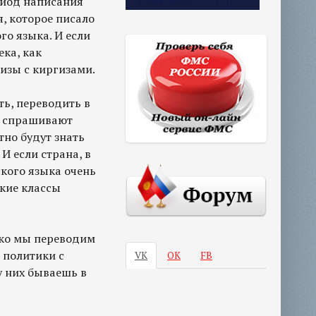
риод написания
, которое писало
го языка. И если
ека, как
гизы с киргизами.
ь, переводить в
ом спрашивают
тно будут знать
И если страна, в
ского языка очень
ские классы
ько мы переводим
и политики с
VK
ОК
FB
 у них бываешь в