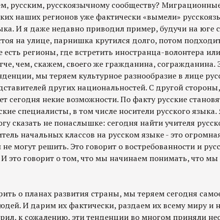
жем, русским, русскоязычному сообществу? Миграционные
ьких наших регионов уже фактически «вымели» русскоязы
ыка. И я даже недавно приводил пример, будучи на юге 
тоя на улице, парнишка крутился долго, потом подходит
же есть регионы, где встретить иностранца-волонтера или
гче, чем, скажем, своего же гражданина, согражданина. 
нденции, мы теряем культурное разнообразие в лице рус
ставителей других национальностей. С другой стороны,
ает сегодня некие возможности. По факту русские становя
кие специалисты, в том числе носители русского языка.
у сказать не понаслышке: сегодня найти учителя русско
тель начальных классов на русском языке - это огромна
 не могут решить. Это говорит о востребованности и русс
. И это говорит о том, что мы начинаем понимать, что мы
рить о планах развития страны, мы теряем сегодня само
 людей. И дарим их фактически, раздаем их всему миру и
ворил, к сожалению, эти тенденции во многом приняли н