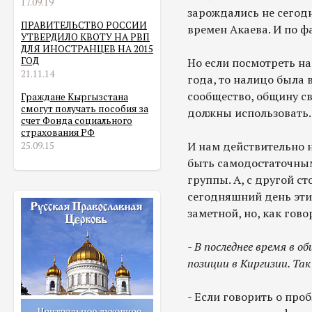
17.09.19
зарождались не сегодн
ПРАВИТЕЛЬСТВО РОССИИ
времен Акаева. И по ф
УТВЕРДИЛО КВОТУ НА РВП
ДЛЯ ИНОСТРАНЦЕВ НА 2015
ГОД
Но если посмотреть на
21.11.14
года, то налицо была 
сообщество, общину св
Граждане Кыргызстана
смогут получать пособия за
должны использовать.
счет Фонда социального
страхования РФ
И нам действительно 
25.09.15
быть самодостаточным
группы. А, с другой с
сегодняшний день эти
заметной, но, как говор
- В последнее время в о
позиции в Киргизии. Так
- Если говорить о про