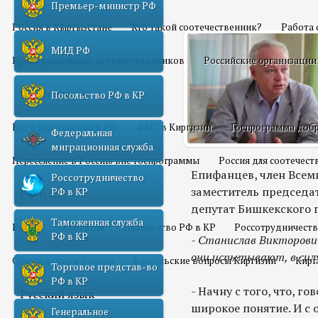
Премьер-министр РФ
Россия в Кыргызстане
Кто такой соотечественник?
Работа 
МИД РФ
Права российских соотечественников
Российские организации
Переселение
Посольство РФ в КР
Все о переселении в РФ
ФМС в Киргизии
Госпрограмма добр
Федеральная
миграционная служба
Переселение в Россию вне госпрограммы
Россия для соотечес
Епифанцев, член Всем
Россотрудничество
заместитель председа
РФ в КР
РФ и КР
депутат Бишкекского г
Таможенная служба
Россия
Киргизия
Посольство РФ в КР
Россотрудничеств
РФ в КР
- Станислав Викторович
они испытывают, в сил
Образование в России
Консульские вопросы Киргизии
Кирг
Торговое представ-во
РФ в КР
- Начну с того, что, г
Русский язык
широкое понятие. И с 
Генеральное