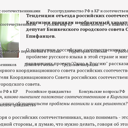
с соотечественниками
Россотрудничество РФ в КР и соотечестве
Тенденции отъезда российских соотечес
Киргизии приняли необратимый характе
 соотечественников
Русский мир КР
Наша победа — в нашем е
депутат Бишкекского городского совета 
Епифанцев
.
О положении российских соотечественников 
овольного переселения в Россию
Территории вселения
О рабо
проблеме русского языка в этой стране и м
тенденциях проекту"Окно в Россию" рассказ
твенников
Домой в Россию
Трудовая миграция
ирного координационного совета российских соотечеств
теля Координационного Совета российских соотечествен
ородского совета.
о РФ в КР
Российское гражданство
Консульские вопросы РФ
, каково нынешнее положение соотечественников в Киргизи
у каких обстоятельств проблемы возникли и как решаются?
изское гражданство
оворя о российских соотечественниках, надо понимать - э
одной стороны, я думаю, что нужно делать, говоря об это