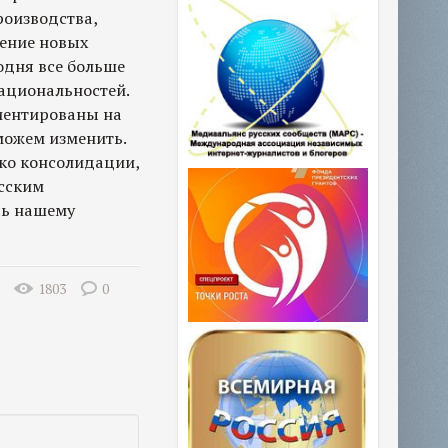
роизводства,
чение новых
годня все больше
национальностей.
риентированы на
 можем изменить.
ько консолидации,
сским
чь нашему
1803
0