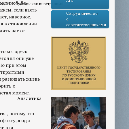
АГС
родиной. Да,
учий
Русский как иностранный
ажем, если взять
Сотрудничество
ет, наверное,
с
ал в становлении
соотечественниками
лить нас от
что мы здесь
Сегодня они уже
Но при этом
о открытыми
и развивать жизнь
орить о
астал момент,
Аналитика
тва, потому что
о факту, люди
ии эти