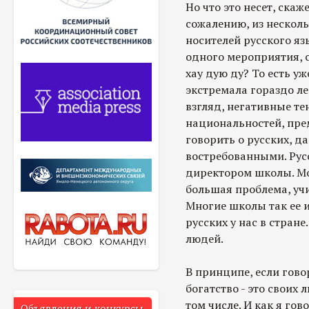
Но что это несет, ска
сожалению, из нескол
носителей русского яз
одного мероприятия, с
хау дую ду? То есть у
экстремала гораздо ле
взгляд, негативные те
национальностей, пред
говорить о русских, д
востребованными. Русс
директором школы. Мог
большая проблема, учи
Многие школы так ее и
русских у нас в стране
людей.
В принципе, если гово
богатство - это своих
том числе. И как я го
Объявления и конкурсы