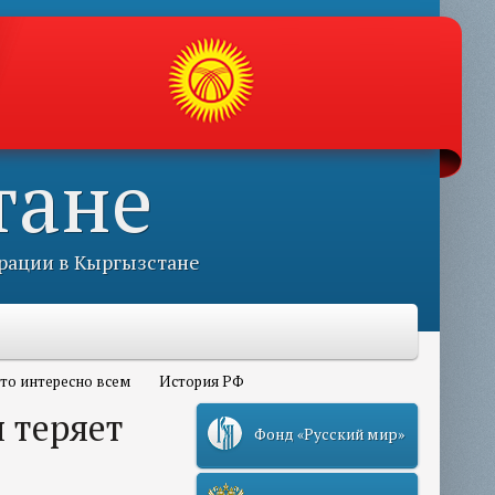
тане
рации в Кыргызстане
то интересно всем
История РФ
 теряет
Фонд «Русский мир»