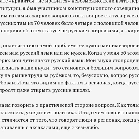
те «нравится - не нравится» невозможно. Если взять пе
титуции, я был участником конституционного совещания
ним из самых жарких вопросов был вопрос статуса русско
русских там из 70 человек было четыре с половиной челов
 спорили об этом статусе не русские с киргизами, а - кир
д, политизацию самой проблемы ее нужно минимизироват
жен нам русский язык или не нужен. Когда у меня об эт
орю: мои дети знают русский язык. Мои внуки стопроцен
ли знать ваши внуки - это становится большим вопросом. 
у на рынке труда за рубежом, то, безусловно, вопрос рус
ебован. И мы это видим по фактам в регионах, когда рус
просят даже открыть русские школы.
наем говорить о практической стороне вопроса. Как тол
плоскость, уходит вся политика. И то, о чем говорят наш
 отличается от того, что говорят люди в регионах, когда
вариваешь с аксакалами, еще с кем-либо.