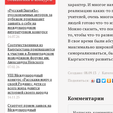
характер. И многое на
реализацию каких-то г
«Русский ГлаголЪ»:
русскоязычных авторов за
учителей, очень много
рубежом приглашают
людей готово что-то и
заявить о себе на
международном
Можно сказать, что по
литературном конкурсе
то, чтобы что-то разви
16.07.26
В свое время были абс
Соотечественники из
максимально широкой 
Кыргызстана приглашаются
самореализоваться, б
к участию в Ленинградском
молодёжном форуме им.
Кыргызстану развитьс
Александра Невского
07.02.26
Создано: 08.09.13 /
Катег
VIII Международный
конкурс «Расскажи миру о
Поделиться:
своей Родине»: дети со
всего мира делятся
историей своего народа
16.11.25
Комментарии
Стартует прием заявок на
Международный
Написать коммента