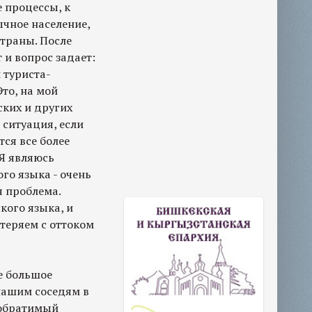
 процессы, к
чное население,
страны. После
 и вопрос задает:
 туриста-
Это, на мой
ских и других
 ситуация, если
тся все более
 Я являюсь
го языка - очень
я проблема.
кого языка, и
 теряем с оттоком
е большое
 нашим соседям в
еобратимый