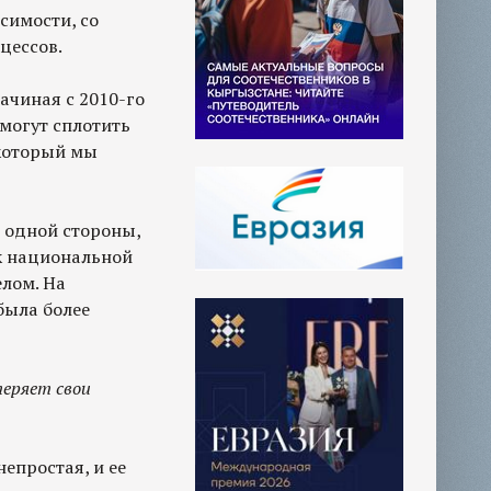
симости, со
цессов.
ачиная с 2010-го
 могут сплотить
 который мы
 одной стороны,
к национальной
елом. На
была более
теряет свои
непростая, и ее