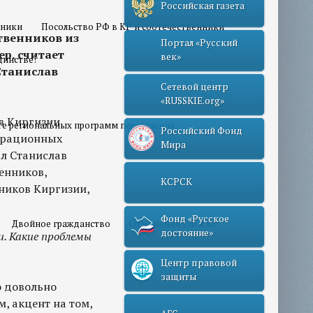
Российская газета
нники
Посольство РФ в КР и соотечественники
твенников из
Портал «Русский
р, считает
век»
динстве!
Станислав
Сетевой центр
«RUSSKIE.org»
в Киргизии,
те региональных программ переселения
Российский Фонд
играционных
Мира
ал Станислав
енников,
КСРСК
ников Киргизии,
Фонд «Русское
Двойное гражданство
Отношения РФ и КР
достояние»
и. Какие проблемы
Центр правовой
защиты
то довольно
м, акцент на том,