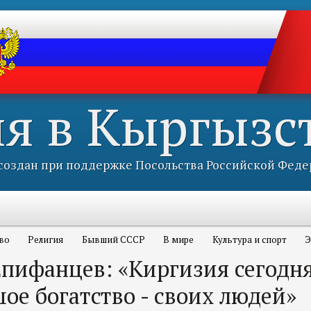
ия в Кыргызс
оздан при поддержке Посольства Российской Феде
во
Религия
Бывший СССР
В мире
Культура и спорт
Э
Епифанцев: «Киргизия сегодня
ое богатство - своих людей»