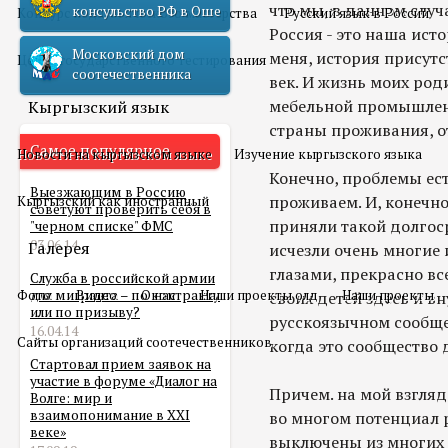
что мы, в данном случ
консульство РФ в Оше
Конкурс педагогического мастерства
Русский язык в России
Россия - это наша исто
Московский дом
меня, история присут
Центр государственного тестирования
соотечественника
век. И жизнь моих род
мебельной промышленно
Кыргызский язык
страны проживания, о
Самое популярное
Новости на кыргызском языке
Изучение кыргызского языка
Конечно, проблемы ест
Выезжающим в Россию
проживаем. И, конечно
Кыргызский как иностранный
советуют проверить себя в
приняли такой долгоср
"черном списке" ФМС
03.06.14
Галерея
исчезли очень многие 
глазами, прекрасно в
Служба в российской армии
Фото
для мигранта – по контракту
Видео
О нас
Наши проекты олд
Наши проекты
своих детей здесь и вн
или по призыву?
русскоязычном сообщес
16.04.14
Сайты организаций соотечественников
когда это сообщество
Стартовал прием заявок на
участие в форуме «Диалог на
Причем. на мой взгляд
Волге: мир и
взаимопонимание в XXI
во многом потенциал р
веке»
выключены из многих н