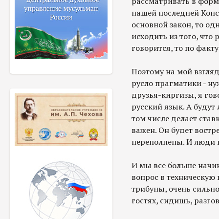
рассматривать в форма
нашей последней Конс
основной закон, то од
исходить из того, что 
говорится, то по факту
Поэтому на мой взгля
русло прагматики - ну
друзья-киргизы, я гов
русский язык. А будут 
том числе делает ставк
важен. Он будет востр
переполнены. И люди 
И мы все больше начи
вопрос в техническую 
трибуны, очень сильно
гостях, сидишь, разго