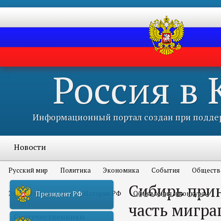
Россия в
Информационный портал создан при поддер
Новости
Русский мир
Политика
Экономика
События
Обществ
Сибирь при
Это интересно всем
История РФ
Объявления и конкурсы
Президент РФ
часть мигра
Соотечественники