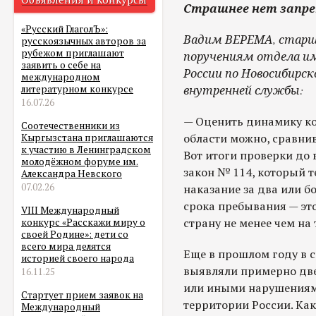
Страшнее нет запре
«Русский ГлаголЪ»:
Вадим ВЕРЕМА, старш
русскоязычных авторов за
рубежом приглашают
поручениям отдела и
заявить о себе на
России по Новосибирск
международном
внутренней службы:
литературном конкурсе
16.07.26
— Оценить динамику ко
Соотечественники из
области можно, сравнив
Кыргызстана приглашаются
к участию в Ленинградском
Вот итоги проверки до
молодёжном форуме им.
закон № 114, который 
Александра Невского
07.02.26
наказание за два или б
срока пребывания — это
VIII Международный
страну не менее чем на 
конкурс «Расскажи миру о
своей Родине»: дети со
всего мира делятся
Еще в прошлом году в 
историей своего народа
выявляли примерно две
16.11.25
или иными нарушениям
Стартует прием заявок на
территории России. Как
Международный