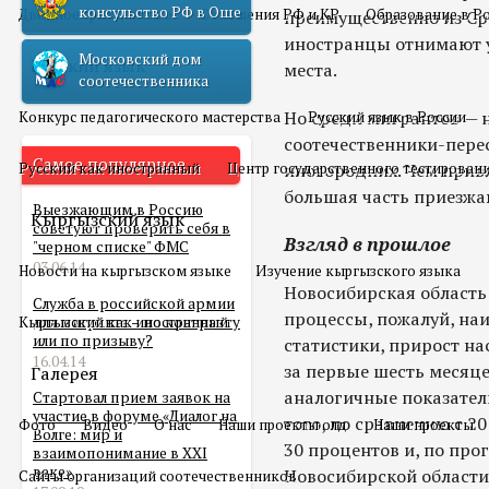
консульство РФ в Оше
Двойное гражданство
Отношения РФ и КР
Образование в Р
преимущественно из Ср
иностранцы отнимают у
Московский дом
Русский язык
места.
соотечественника
Но среди мигрантов — н
Конкурс педагогического мастерства
Русский язык в России
соотечественники-пере
Самое популярное
Русский как иностранный
Центр государственного тестирован
иногородних. Чем прив
большая часть приезжа
Выезжающим в Россию
Кыргызский язык
советуют проверить себя в
Взгляд в прошлое
"черном списке" ФМС
03.06.14
Новости на кыргызском языке
Изучение кыргызского языка
Новосибирская область
Служба в российской армии
процессы, пожалуй, на
Кыргызский как иностранный
для мигранта – по контракту
или по призыву?
статистики, прирост на
16.04.14
за первые шесть месяце
Галерея
аналогичные показатели
Стартовал прием заявок на
участие в форуме «Диалог на
того, по сравнению с 2
Фото
Видео
О нас
Наши проекты олд
Наши проекты
Волге: мир и
30 процентов и, по пр
взаимопонимание в XXI
веке»
Новосибирской области,
Сайты организаций соотечественников