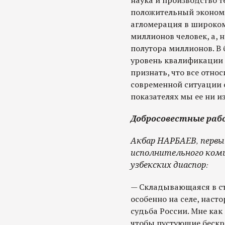
наука и производство т
положительный эконом
агломерация в широком
миллионов человек, а, 
полутора миллионов. В
уровень квалификации 
признать, что все отно
современной ситуации о
показателях мы ее ни и
Добросовестные раб
Акбар НАРБАЕВ, перв
исполнительного ком
узбекских диаспор:
— Складывающаяся в ст
особенно на селе, насто
судьба России. Мне как
чтобы пустующие бескр