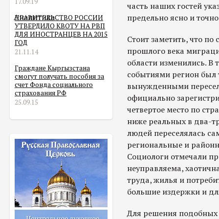
17.09.19
часть наших гостей ука
Аналитика
предельно ясно и точно
ПРАВИТЕЛЬСТВО РОССИИ
УТВЕРДИЛО КВОТУ НА РВП
ДЛЯ ИНОСТРАНЦЕВ НА 2015
Стоит заметить, что п
ГОД
прошлого века миграци
21.11.14
области изменились. В 
Граждане Кыргызстана
событиями регион был 
смогут получать пособия за
счет Фонда социального
вынужденными переселе
страхования РФ
официально зарегистр
25.09.15
четвертое место по стр
ниже реальных в два-тр
людей переселялась сам
региональные и район
Социологи отмечали п
неуправляема, хаотична
труда, жилья и потреби
большие издержки и дл
Для решения подобных