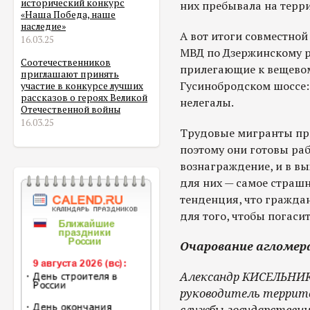
исторический конкурс
них пребывала на терр
«Наша Победа, наше
наследие»
А вот итоги совместной
16.03.25
МВД по Дзержинскому р
Соотечественников
прилегающие к вещевом
приглашают принять
Гусинобродском шоссе:
участие в конкурсе лучших
рассказов о героях Великой
нелегалы.
Отечественной войны
16.03.25
Трудовые мигранты при
поэтому они готовы раб
вознаграждение, и в вы
для них — самое страшн
тенденция, что граждан
для того, чтобы погаси
Очарование агломер
Александр КИСЕЛЬНИКО
руководитель террито
службы государствен