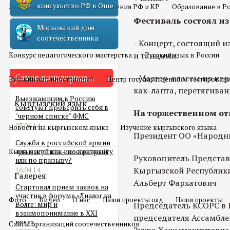
консульство РФ в Оше
Двойное гражданство
Отношения РФ и КР
Образование в Р
Фестиваль состоял из
Московский дом
Русский язык
соотечественника
- Концерт, состоящий и
и танцами.
Конкурс педагогического мастерства
Русский язык в России
Самое популярное
- Мастер-классы по на
Русский как иностранный
Центр государственного тестирован
как-лапта, перетягиван
Выезжающим в Россию
Кыргызский язык
советуют проверить себя в
На торжественном от
"черном списке" ФМС
03.06.14
Новости на кыргызском языке
Изучение кыргызского языка
Президент ОО «Народны
Служба в российской армии
Кыргызский как иностранный
для мигранта – по контракту
Руководитель Представ
или по призыву?
Кыргызской Республики
16.04.14
Галерея
Альберт Фархатович
Стартовал прием заявок на
участие в форуме «Диалог на
Фото
Видео
О нас
Наши проекты олд
Наши проекты
Председатель КСОРС в 
Волге: мир и
взаимопонимание в XXI
председателя Ассамбл
веке»
Сайты организаций соотечественников
Зухра Хажымахмутовна