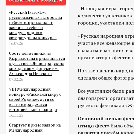
- Народная игра -город
«Русский ГлаголЪ»:
количество участников.
русскоязычных авторов за
городки, участники по
рубежом приглашают
заявить о себе на
международном
- Русская народная игр
литературном конкурсе
участие все желающие в
16.07.26
грамоты и магнит с из
Соотечественники из
организаторов фестива
Кыргызстана приглашаются
к участию в Ленинградском
молодёжном форуме им.
По завершению народн
Александра Невского
сделали общее фотогра
07.02.26
VIII Международный
Все участники были ра
конкурс «Расскажи миру о
благодарили организат
своей Родине»: дети со
всего мира делятся
русского фестиваля «Ж
историей своего народа
16.11.25
Основной целью фест
птица фест»
было объ
Стартует прием заявок на
Международный
развития дружбы народ