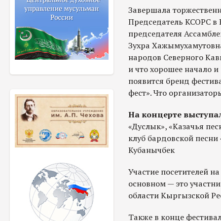
Завершала торжественн
Председатель КСОРС в 
председателя Ассамбл
Зухра Хажымухамутовна
народов Северного Кавк
и что хорошее начало и
появится бренд фестив
фест». Что организатор
На концерте выступа
«Дуслык», «Казачья пес
клуб бардовской песни
Кубанычбек
Участие посетителей на
основном — это участни
области Кыргызской Ре
Также в конце фестива