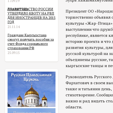
17.09.19
Аналитика
ПРАВИТЕЛЬСТВО РОССИИ
Президент ОО «Народны
УТВЕРДИЛО КВОТУ НА РВП
торжественно объявил 
ДЛЯ ИНОСТРАНЦЕВ НА 2015
ГОД
культуры «Жар-Птица»,
21.11.14
выступлении что дружб
республике, является 
Граждане Кыргызстана
смогут получать пособия за
историю проекта и что
счет Фонда социального
развития культуры, для
страхования РФ
25.09.15
русской культурой на 
объединены русские, та
кыргызские танцы и пе
Руководитель Русского
Фархатович в своем вы
также и татьянин день,
стихотворение. Сообщи
важно и рад видеть сто
области.