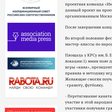
проектная команда «Им
данный проект на прое
организованным Моско
После завершения конц
Во второй половине фе
мастер-классы по нар
Площадь у КРСу им. Б. 
локации:1) мини поле 
игры «кила», президен
правила и методику игр
Желающие смогли поуча
-грамоту, футболку.
- Перетягивание каната
участие в этой народно
участники получили гр
Объявления и конкурсы