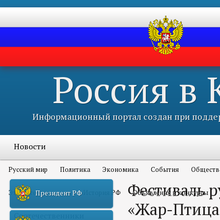
Россия в
Информационный портал создан при поддер
Новости
Русский мир
Политика
Экономика
События
Обществ
Фестиваль р
Это интересно всем
История РФ
Объявления и конкурсы
Президент РФ
«Жар-Птица
Соотечественники