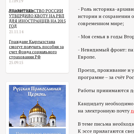
17.09.19
- Роль историка-архив
Аналитика
ПРАВИТЕЛЬСТВО РОССИИ
истории и сохранении 
УТВЕРДИЛО КВОТУ НА РВП
ДЛЯ ИНОСТРАНЦЕВ НА 2015
современном мире;
ГОД
21.11.14
- Моя семья в годы Вт
Граждане Кыргызстана
смогут получать пособия за
- Невидимый фронт: па
счет Фонда социального
Европе.
страхования РФ
25.09.15
Проезд, проживание и у
программе – за счёт Ро
Работы принимаются до
Кандидату необходимо 
на электронную почту
n
В теме письма необходи
К эссе прилагаются све