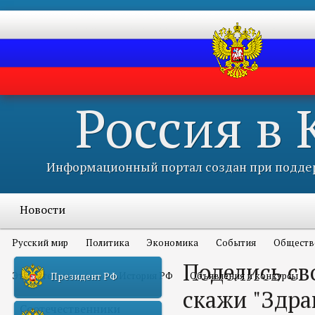
Россия в
Информационный портал создан при поддер
Новости
Русский мир
Политика
Экономика
События
Обществ
Поделись св
Это интересно всем
История РФ
Объявления и конкурсы
Президент РФ
скажи "Здрав
Соотечественники