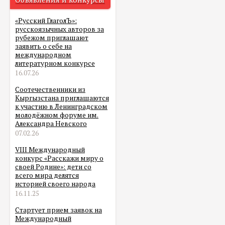
«Русский ГлаголЪ»:
русскоязычных авторов за
рубежом приглашают
заявить о себе на
международном
литературном конкурсе
16.07.26
Соотечественники из
Кыргызстана приглашаются
к участию в Ленинградском
молодёжном форуме им.
Александра Невского
07.02.26
VIII Международный
конкурс «Расскажи миру о
своей Родине»: дети со
всего мира делятся
историей своего народа
16.11.25
Стартует прием заявок на
Международный