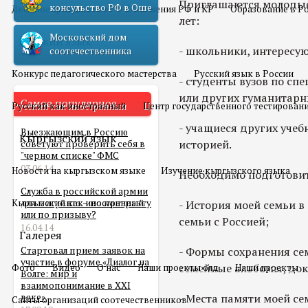
Приглашаются молодые 
консульство РФ в Оше
Двойное гражданство
Отношения РФ и КР
Образование в Р
лет:
Московский дом
Русский язык
- школьники, интересу
соотечественника
Конкурс педагогического мастерства
Русский язык в России
- студенты вузов по сп
или других гуманитар
Самое популярное
Русский как иностранный
Центр государственного тестирован
- учащиеся других уче
Выезжающим в Россию
Кыргызский язык
историей.
советуют проверить себя в
"черном списке" ФМС
03.06.14
Новости на кыргызском языке
Изучение кыргызского языка
Необходимо подготовить
Служба в российской армии
Кыргызский как иностранный
для мигранта – по контракту
- История моей семьи в
или по призыву?
семьи с Россией;
16.04.14
Галерея
Стартовал прием заявок на
- Формы сохранения сем
участие в форуме «Диалог на
семейные альбомы, док
Фото
Видео
О нас
Наши проекты олд
Наши проекты
Волге: мир и
взаимопонимание в XXI
веке»
- Места памяти моей се
Сайты организаций соотечественников