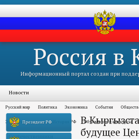
Россия в
Информационный портал создан при поддер
Новости
Русский мир
Политика
Экономика
События
Обществ
В Кыргызста
Это интересно всем
История РФ
Объявления и конкурсы
Президент РФ
будущее Це
Соотечественники