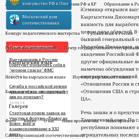
консульство РФ в Оше
Двойное гражданство
Отношения РФ и КР
Образование в Р
iСеминар открылся выс
Кыргызстана Джоомарта
Московский дом
Русский язык
соотечественника
важность для выработк
целом ряде областей. В
Конкурс педагогического мастерства
Русский язык в России
бывший генеральный с
Муратбек Иманалиев, п
Самое популярное
Русский как иностранный
Центр государственного тестирован
академии Российской Ф
Выезжающим в Россию
другие официальные ли
Кыргызский язык
советуют проверить себя в
намечено обсуждения т
"черном списке" ФМС
внутренних отношений 
03.06.14
Новости на кыргызском языке
Изучение кыргызского языка
«Отношения России и с
Служба в российской армии
«Отношения США и стра
Кыргызский как иностранный
для мигранта – по контракту
или по призыву?
ЦА».
16.04.14
Галерея
Речь зашла и о предст
Стартовал прием заявок на
участие в форуме «Диалог на
Таможенный союз. По сл
Фото
Видео
О нас
Наши проекты олд
Наши проекты
Волге: мир и
республики понимают о
взаимопонимание в XXI
веке»
отрицательных последс
Сайты организаций соотечественников