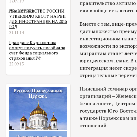
17.09.19
правительство активно 
или вообще исключить 
Аналитика
ПРАВИТЕЛЬСТВО РОССИИ
УТВЕРДИЛО КВОТУ НА РВП
ДЛЯ ИНОСТРАНЦЕВ НА 2015
Вместе с тем, вице-прем
ГОД
даст множество преиму
21.11.14
инвестиционном плане. 
Граждане Кыргызстана
возможности по экспор
смогут получать пособия за
мигрантам станет легч
счет Фонда социального
страхования РФ
юридическом плане. В ц
25.09.15
интеграция несет скор
отрицательные переме
Нынешний семинар ор
организаций – Женевск
безопасности, Центром
государств Юго-Восточ
а также Норвежским и
отношений.