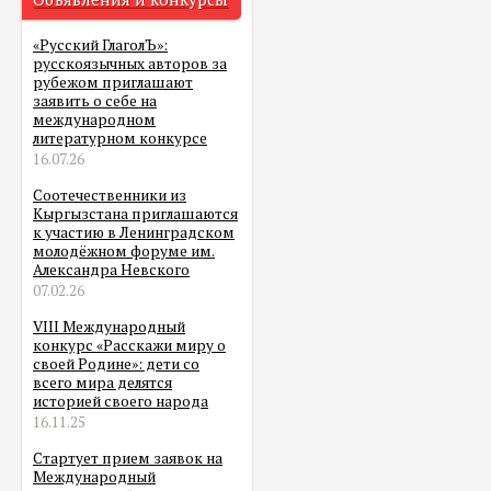
«Русский ГлаголЪ»:
русскоязычных авторов за
рубежом приглашают
заявить о себе на
международном
литературном конкурсе
16.07.26
Соотечественники из
Кыргызстана приглашаются
к участию в Ленинградском
молодёжном форуме им.
Александра Невского
07.02.26
VIII Международный
конкурс «Расскажи миру о
своей Родине»: дети со
всего мира делятся
историей своего народа
16.11.25
Стартует прием заявок на
Международный