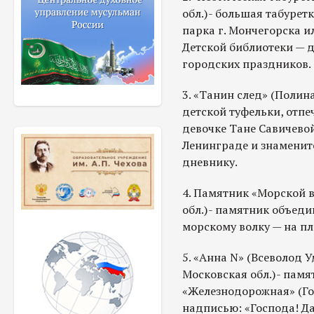
обл.)- большая табурет
парка г. Мончегорска и
Детской библиотеки — д
городских праздников.
3. «Танин след» (Полин
детской туфельки, отпе
девочке Тане Савичево
Ленинграде и знаменит
дневнику.
4. Памятник «Морской 
обл.)- памятник объед
морскому волку — на пл
5. «Анна N» (Всеволод 
Московская обл.)- памя
«Железнодорожная» (Го
надписью: «Господа! Да