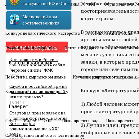
места жительства смог
консульство РФ в Оше
Двойное гражданство
Отношения РФ и КР
Образование в Р
достопримечательности
Московский дом
карте страны.
Русский язык
соотечественника
В рамках конкурса пре
Конкурс педагогического мастерства
Русский язык в России
арт-объекта мог любой
Самое популярное
возраста, образования 
Русский как иностранный
Центр государственного тестирован
месяцев участники со 
Выезжающим в Россию
заявки, в которых пред
Кыргызский язык
советуют проверить себя в
городе или селе память
"черном списке" ФМС
03.06.14
литературном персонаже
Новости на кыргызском языке
Изучение кыргызского языка
Служба в российской армии
Конкурс «Литературный 
Кыргызский как иностранный
для мигранта – по контракту
или по призыву?
16.04.14
1) Любой человек может
Галерея
проект литературной д
Стартовал прием заявок на
участие в форуме «Диалог на
Фото
Видео
О нас
Наши проекты олд
Наши проекты
Волге: мир и
2) Лучшие идеи, предл
взаимопонимание в XXI
отобранные на основе 
веке»
Сайты организаций соотечественников