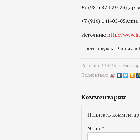
+7 (981) 874-30-33Дарь
+7 (916) 141-05-05Анна
Источник
:
http://www.lit
Пресс-служба Россия в
Создано: 29.07.15 /
Категор
Поделиться:
Комментарии
Написать комментар
Name
*