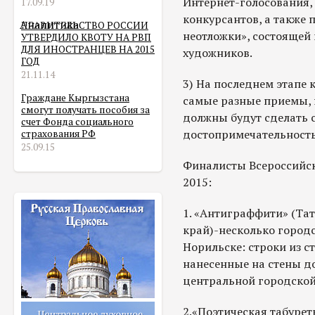
Интернет-голосования,
17.09.19
конкурсантов, а также
Аналитика
ПРАВИТЕЛЬСТВО РОССИИ
неотложки», состоящей 
УТВЕРДИЛО КВОТУ НА РВП
ДЛЯ ИНОСТРАНЦЕВ НА 2015
художников.
ГОД
21.11.14
3) На последнем этапе 
Граждане Кыргызстана
самые разные приемы, 
смогут получать пособия за
должны будут сделать 
счет Фонда социального
достопримечательност
страхования РФ
25.09.15
Финалисты Всероссийск
2015:
1. «Антиграффити» (Та
край)-несколько городс
Норильске: строки из с
нанесенные на стены д
центральной городской
2.«Поэтическая табурет