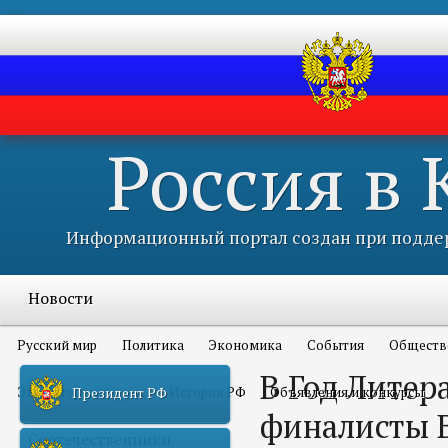
Россия в
Информационный портал создан при поддер
Новости
Русский мир
Политика
Экономика
События
Обществ
В Год Литер
Это интересно всем
История РФ
Объявления и конкурсы
Президент РФ
финалисты 
Соотечественники