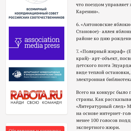
что поездом управляет ж
Каренин».
6. «Антоновские яблоки»
Становое)- аллея яблон
районе ко дню рождения
7. «Полярный жираф» (
край)- арт-объект, по
детского поэта Эдуард
виде теплой остановки,
электронная библиотек
Всего на конкурс было 
страны. Как рассказыва
«Литературный след» М
на основе интернет-гол
менее 100 голосов под
экспертного жюри.
Объявления и конкурсы