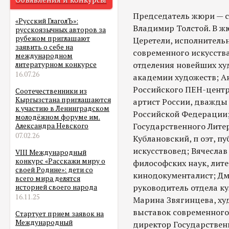
Председатель жюри — с
«Русский ГлаголЪ»:
Владимир Толстой. В ж
русскоязычных авторов за
рубежом приглашают
Церетели, исполнитель
заявить о себе на
современного искусства
международном
отделения новейших ху
литературном конкурсе
16.07.26
академии художеств; Ан
Российского ПЕН-центр
Соотечественники из
Кыргызстана приглашаются
артист России, дважды
к участию в Ленинградском
Российской Федерации;
молодёжном форуме им.
Государственного Лите
Александра Невского
07.02.26
Кублановский, п оэт, пу
искусствовед; Вячесла
VIII Международный
конкурс «Расскажи миру о
философских наук, лите
своей Родине»: дети со
кинодокументалист; Дм
всего мира делятся
руководитель отдела к
историей своего народа
16.11.25
Марина Звягинцева, ху
выставок современного 
Стартует прием заявок на
Международный
директор Государствен