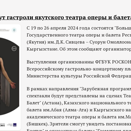
т гастроли якутского театра оперы и балет
С 19 по 26 апреля 2024 года состоятся "Боль
Государственного театра оперы и балета Рес
(Якутия) им. Д.К. Сивцева – Суорун Омоллоон
Кыргызстане. Об этом сообщают организато
Выступления организованны ФГБУК РОСКОН
Всероссийскому гастрольно-концертному пл
Министерства культуры Российской Федерац
В рамках направления "Зарубежная програм
спектакли будут представлены на сценах Теа
Балет" (Астана), Казахского национального т
балета им.Абая (Алма-Ата) и Кыргызского н
академического театра оперы и балета им.
(Бишкек). Зрители смогут увидеть постановк
Боотур" и одноактные балеты "Геометрия дв