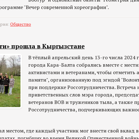
рограмме "Вечер современной хореографии".
ория:
Общество
ти» прошла в Кыргызстане
В тёплый апрельский день 13-го числа 2024 
города Кара-Балта собрались вместе с мест
активистами и ветеранами, чтобы отметить 
памяти", организованную под эгидой "Волон
при поддержке Россотрудничества. Встреча 
приветственных слов мэра города, председа
ветеранов ВОВ и тружеников тыла, а также п
Россотрудничества, подчеркивающих важнос
л местом, где каждый участник мог внести свой вклад 
олдатах, погибших во время Великой Отечественной войн