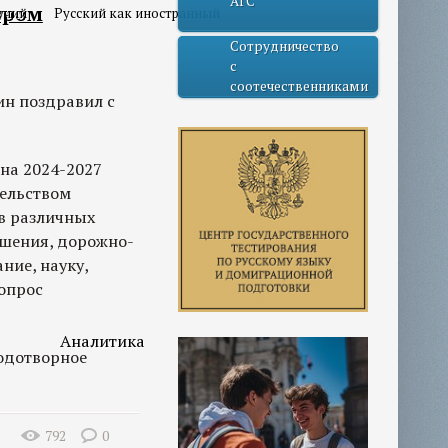
АГС
тром
учий
Русский как иностранный
Сотрудничество
с
соотечественниками
ин поздравил с
на 2024-2027
ельством
 в различных
ошения, дорожно-
ние, науку,
вопрос
Аналитика
одотворное
792
0