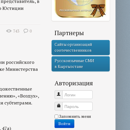
представитель, в
во Юстиции
743
0
Партнеры
Сайты организаций
соотечественников
Русскоязычные СМИ
Дни российского
в Кыргызстане
ке Министерства
Авторизация
удожественные
Логин
ению», «Воздух»,
и субтитрами.
Пароль
Запомнить меня
Войти
 47а)