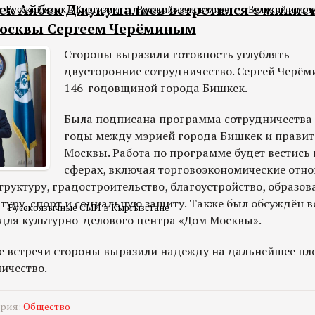
ек Айбек Джунушалиев встретился с минис
Русский язык в Киргизии
Русский язык в мире
Великий и мог
Москвы Сергеем Черёминым
Стороны выразили готовность углублять
двусторонние сотрудничество. Сергей Черём
146-годовщиной города Бишкек.
Была подписана программа сотрудничества 
годы между мэрией города Бишкек и правит
Москвы. Работа по программе будет вестись
сферах, включая торговоэкономические отн
уктуру, градостроительство, благоустройство, образова
туру, спорт и социальную защиту. Также был обсуждён 
Русскоязычные СМИ в Кыргызстане
 для культурно-делового центра «Дом Москвы».
 встречи стороны выразили надежду на дальнейшее пл
ичество.
ория:
Общество