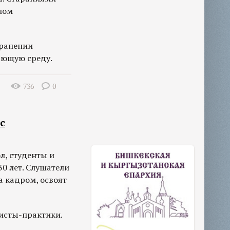
лом
хранении
жающую среду.
736
0
с
л, студенты и
30 лет. Слушатели
а кадром, освоят
исты-практики.