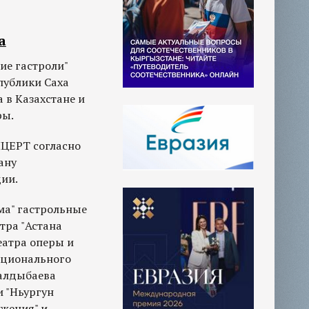
а
шие гастроли"
публики Саха
а в Казахстане и
ры.
ЦЕРТ согласно
ану
ии.
ма" гастрольные
тра "Астана
еатра оперы и
ационального
Малдыбаева
и "Ньургун
ижения" и