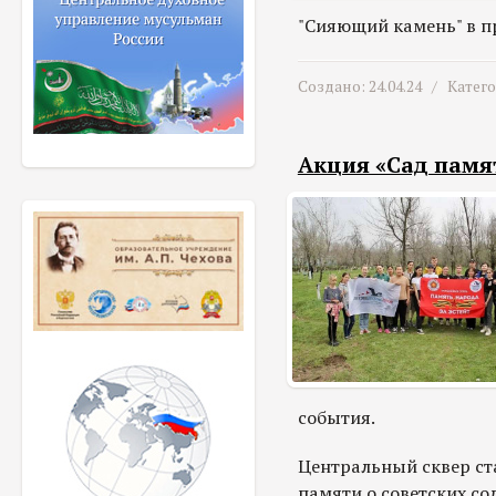
"Сияющий камень" в п
Создано: 24.04.24 /
Катег
Акция «Сад памя
события.
Центральный сквер ста
памяти о советских с