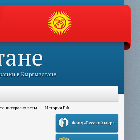
тане
рации в Кыргызстане
то интересно всем
История РФ
Фонд «Русский мир»