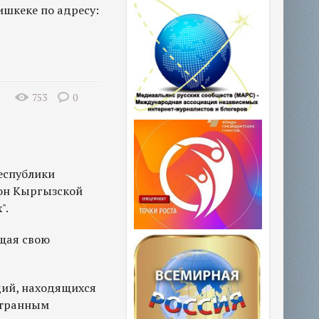
ишкеке по адресу:
753
0
еспублики
кон Кыргызской
".
щая свою
ций, находящихся
остранным