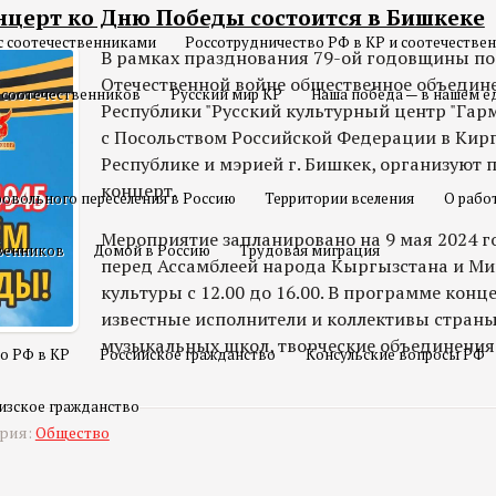
церт ко Дню Победы состоится в Бишкеке
с соотечественниками
Россотрудничество РФ в КР и соотечестве
В рамках празднования 79-ой годовщины по
Отечественной войне общественное объедин
 соотечественников
Русский мир КР
Наша победа — в нашем е
Республики "Русский культурный центр "Гарм
с Посольством Российской Федерации в Кир
Республике и мэрией г. Бишкек, организуют
концерт.
овольного переселения в Россию
Территории вселения
О рабо
Мероприятие запланировано на 9 мая 2024 
твенников
Домой в Россию
Трудовая миграция
перед Ассамблеей народа Кыргызстана и М
культуры с 12.00 до 16.00. В программе конц
известные исполнители и коллективы страны
музыкальных школ, творческие объединения
о РФ в КР
Российское гражданство
Консульские вопросы РФ
изское гражданство
ория:
Общество