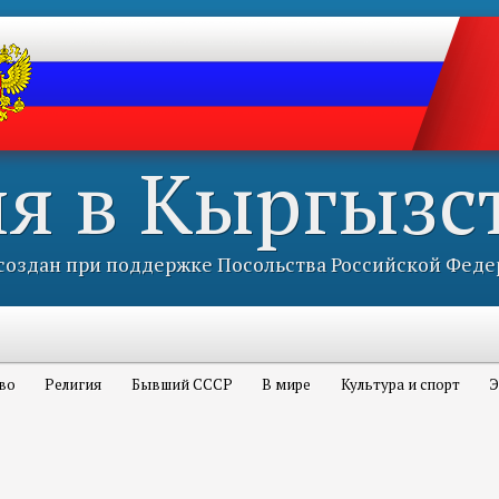
ия в Кыргызс
оздан при поддержке Посольства Российской Феде
во
Религия
Бывший СССР
В мире
Культура и спорт
Э