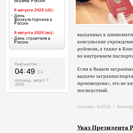
выданных в дипломатич
консульских учреждени
рубежом, а также в Ко
во внутреннем паспорте
Кыргызстан
Если в Вашем загранпа
04
49
36
выдаче загранпаспорта
пятница, август 7,
произведена», это не в
2026
последствий.
Создано: 16.03.25 /
Катего
Указ Президента 