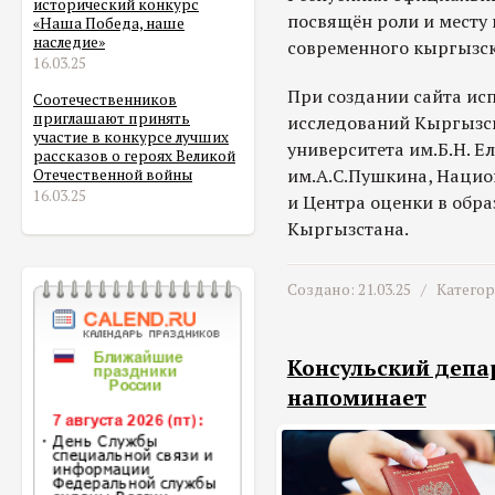
исторический конкурс
посвящён роли и месту
«Наша Победа, наше
наследие»
современного кыргызск
16.03.25
При создании сайта ис
Соотечественников
приглашают принять
исследований Кыргызск
участие в конкурсе лучших
университета им.Б.Н. Е
рассказов о героях Великой
им.А.С.Пушкина, Нацио
Отечественной войны
16.03.25
и Центра оценки в обра
Кыргызстана.
Создано: 21.03.25 /
Катего
Консульский депа
напоминает