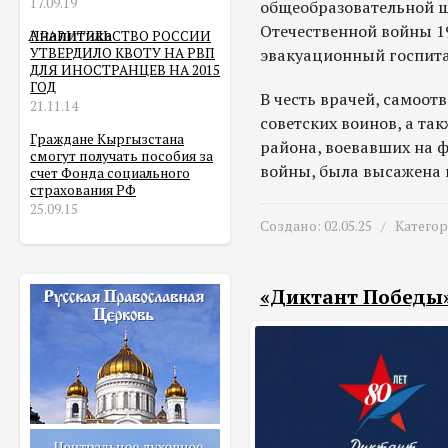
17.09.19
общеобразовательной ш
Отечественной войны 1
Аналитика
ПРАВИТЕЛЬСТВО РОССИИ
УТВЕРДИЛО КВОТУ НА РВП
эвакуационный госпит
ДЛЯ ИНОСТРАНЦЕВ НА 2015
ГОД
В честь врачей, самоо
21.11.14
советских воинов, а та
Граждане Кыргызстана
района, воевавших на 
смогут получать пособия за
войны, была высажена 
счет Фонда социального
страхования РФ
25.09.15
Создано: 02.05.25 /
Катего
«Диктант Победы