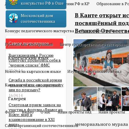
консульство РФ в Оше
Двойное гражданство
Отношения РФ и КР
Образование в Р
В Канте открыт и
Московский дом
Русский язык
соотечественника
посвящённый под
Великой Отечеств
Конкурс педагогического мастерства
Русский язык в России
Самое популярное
Русский как иностранный
Центр государственного тестирован
Выезжающим в Россию
Кыргызский язык
советуют проверить себя в
"черном списке" ФМС
03.06.14
Новости на кыргызском языке
Изучение кыргызского языка
Служба в российской армии
Кыргызский как иностранный
для мигранта – по контракту
или по призыву?
16.04.14
Галерея
Стартовал прием заявок на
участие в форуме «Диалог на
Фото
Видео
О нас
Наши проекты олд
Наши проекты
Волге: мир и
взаимопонимание в XXI
мемориального мурала 
веке»
Сайты организаций соотечественников