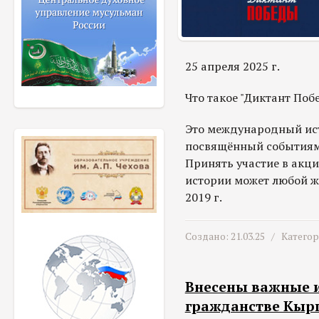
25 апреля 2025 г.
Что такое "Диктант Поб
Это международный ис
посвящённый событиям
Принять участие в акци
истории может любой ж
2019 г.
Создано: 21.03.25 /
Катего
Внесены важные и
гражданстве Кырг