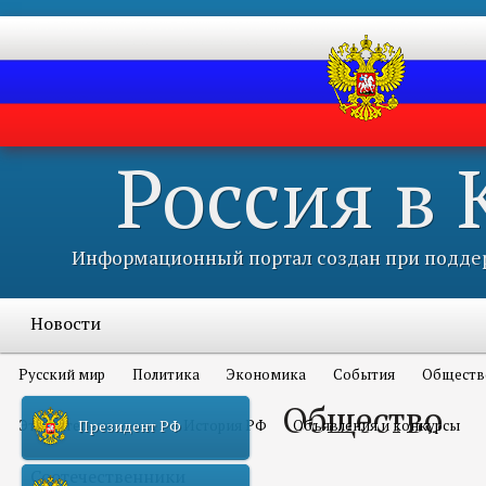
Россия в
Информационный портал создан при поддер
Новости
Русский мир
Политика
Экономика
События
Обществ
Общество
Это интересно всем
История РФ
Объявления и конкурсы
Президент РФ
Соотечественники