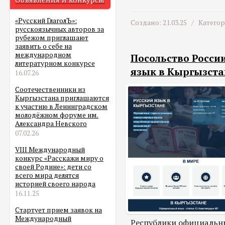
«Русский ГлаголЪ»:
Создано: 21.03.25 /
Катего
русскоязычных авторов за
рубежом приглашают
заявить о себе на
международном
Посольство России
литературном конкурсе
язык в Кыргызста
16.07.26
Соотечественники из
Кыргызстана приглашаются
к участию в Ленинградском
молодёжном форуме им.
Александра Невского
07.02.26
VIII Международный
конкурс «Расскажи миру о
своей Родине»: дети со
всего мира делятся
историей своего народа
16.11.25
Стартует прием заявок на
Международный
Республики официальн