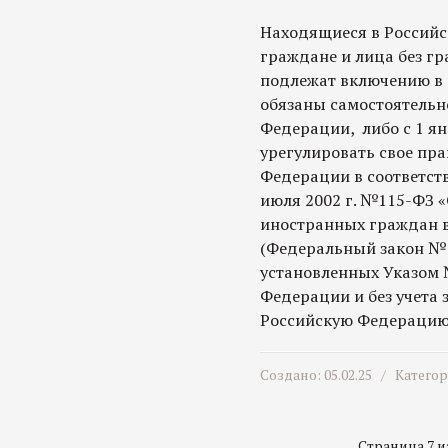
Находящиеся в Россий
граждане и лица без гр
подлежат включению в 
обязаны самостоятельн
Федерации, либо с 1 янв
урегулировать свое пра
Федерации в соответст
июля 2002 г. №115-ФЗ 
иностранных граждан в
(Федеральный закон №1
установленных Указом 
Федерации и без учета 
Российскую Федерацию
Создано: 05.02.25 /
Катего
Страница 7 из