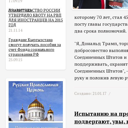
17.09.19
Аналитика
ПРАВИТЕЛЬСТВО РОССИИ
УТВЕРДИЛО КВОТУ НА РВП
которому 70 лет, стал 
ДЛЯ ИНОСТРАНЦЕВ НА 2015
посту главы государст
ГОД
21.11.14
два срока полномочий.
Граждане Кыргызстана
"Я, Дональд Трамп, тор
смогут получать пособия за
счет Фонда социального
добросовестно выполня
страхования РФ
Соединенных Штатов и 
25.09.15
поддерживать, охранят
Соединенных Штатов", 
руку и положив левую р
Создано: 21.01.17 /
Испытанию на про
подвергают, увы, 