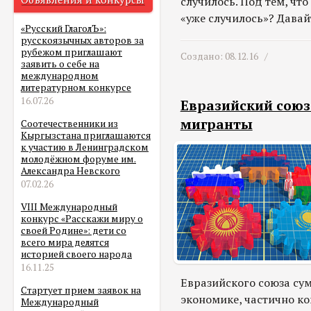
случилось. Под тем, что
«уже случилось»? Давай
«Русский ГлаголЪ»:
русскоязычных авторов за
рубежом приглашают
Создано: 08.12.16 /
заявить о себе на
международном
литературном конкурсе
16.07.26
Евразийский союз
мигранты
Соотечественники из
Кыргызстана приглашаются
к участию в Ленинградском
молодёжном форуме им.
Александра Невского
07.02.26
VIII Международный
конкурс «Расскажи миру о
своей Родине»: дети со
всего мира делятся
историей своего народа
16.11.25
Евразийского союза сум
Стартует прием заявок на
экономике, частично к
Международный