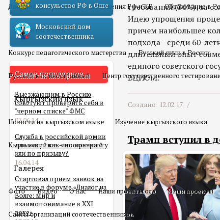
консульство РФ в Оше
требований (36%), за с
Двойное гражданство
Отношения РФ и КР
Образование в Р
Идею упрощения проце
Московский дом
Русский язык
причем наибольшее кол
соотечественника
подхода - среди 60-лет
Конкурс педагогического мастерства
Русский язык в России
длительный опыт совме
единого советского гос
Самое популярное
Русский как иностранный
Центр государственного тестирован
ВЦИОМ.
Выезжающим в Россию
Кыргызский язык
советуют проверить себя в
Создано: 12.02.17 /
"черном списке" ФМС
03.06.14
Новости на кыргызском языке
Изучение кыргызского языка
Служба в российской армии
Трамп вступил в 
Кыргызский как иностранный
для мигранта – по контракту
или по призыву?
16.04.14
Галерея
Стартовал прием заявок на
участие в форуме «Диалог на
Фото
Видео
О нас
Наши проекты олд
Наши проекты
Волге: мир и
взаимопонимание в XXI
веке»
Сайты организаций соотечественников