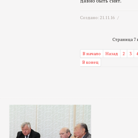
давно быть снят.
Создано: 21.11.16 /
Страница 7 и
В начало
Назад
2
3
В конец