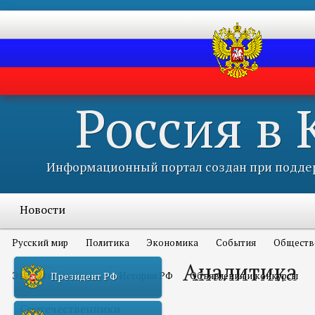
Россия в
Информационный портал создан при поддер
Новости
Русский мир
Политика
Экономика
События
Обществ
Аналитика
Это интересно всем
История РФ
Объявления и конкурсы
Президент РФ
Соотечественники