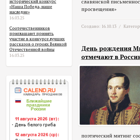
славянской письменност
исторический конкурс
«Наша Победа, наше
просвещения»
наследие»
16.03.25
Создано: 16.10.13 /
Катего
Соотечественников
приглашают принять
участие в конкурсе лучших
рассказов о героях Великой
День рождения М
Отечественной войны
16.03.25
отмечают в Росси
поэтический митинг сос