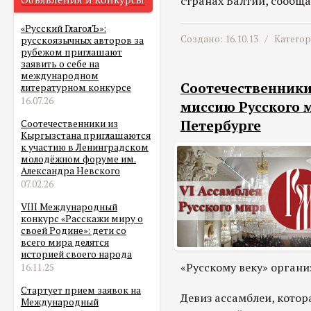
странах Балтии, сообща
«Русский ГлаголЪ»:
Создано: 16.10.13 /
Катего
русскоязычных авторов за
рубежом приглашают
заявить о себе на
международном
Соотечественники 
литературном конкурсе
16.07.26
миссию Русского 
Петербурге
Соотечественники из
Кыргызстана приглашаются
к участию в Ленинградском
молодёжном форуме им.
Александра Невского
07.02.26
VIII Международный
конкурс «Расскажи миру о
своей Родине»: дети со
всего мира делятся
историей своего народа
«Русскому веку» орган
16.11.25
Стартует прием заявок на
Девиз ассамблеи, котор
Международный