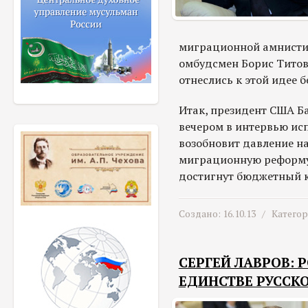
миграционной амнистии
омбудсмен Борис Титов
отнеслись к этой идее б
Итак, президент США Б
вечером в интервью исп
возобновит давление на
миграционную реформу с
достигнут бюджетный к
Создано: 16.10.13 /
Катего
СЕРГЕЙ ЛАВРОВ: 
ЕДИНСТВЕ РУССК