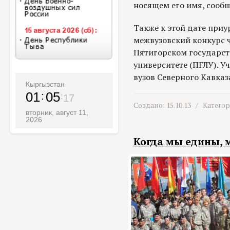
носящем его имя, сооб
Также к этой дате приу
межвузовский конкурс 
Пятигорском государс
университете (ПГЛУ). У
вузов Северного Кавказ
Кыргызстан
01
05
19
Создано: 15.10.13 /
Катего
вторник, август 11,
2026
Когда мы едины,