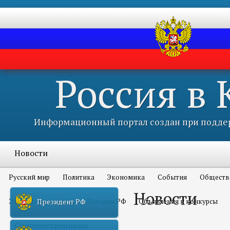
Россия в
Информационный портал создан при поддер
Новости
Русский мир
Политика
Экономика
События
Обществ
Новости
Это интересно всем
История РФ
Объявления и конкурсы
Президент РФ
Соотечественники