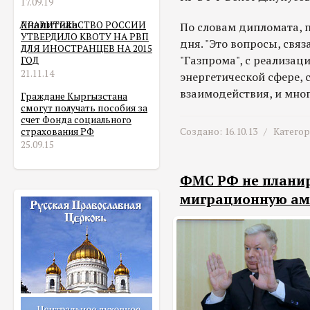
17.09.19
Аналитика
ПРАВИТЕЛЬСТВО РОССИИ
По словам дипломата, 
УТВЕРДИЛО КВОТУ НА РВП
дня. "Это вопросы, свя
ДЛЯ ИНОСТРАНЦЕВ НА 2015
"Газпрома", с реализац
ГОД
21.11.14
энергетической сфере,
взаимодействия, и мног
Граждане Кыргызстана
смогут получать пособия за
счет Фонда социального
страхования РФ
Создано: 16.10.13 /
Катего
25.09.15
ФМС РФ не плани
миграционную ам