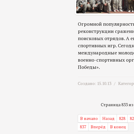
Огромной популярность
реконструкции сражени
поисковых отрядов. А 
спортивных игр. Сегод
международные молоде
военно-спортивных орг
Победы».
Создано: 15.10.13 /
Катего
Страница 833 из 
В начало
Назад
828
82
837
Вперёд
В конец