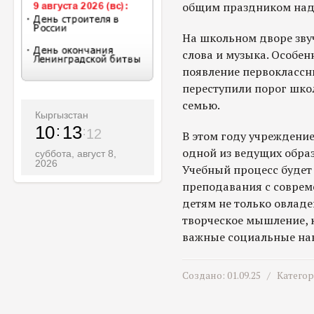
общим праздником наде
На школьном дворе зву
слова и музыка. Особе
появление первоклассни
переступили порог шко
семью.
Кыргызстан
10
13
14
В этом году учреждение
одной из ведущих обра
суббота, август 8,
2026
Учебный процесс будет
преподавания с соврем
детям не только овладе
творческое мышление, 
важные социальные на
Создано: 01.09.25 /
Катего