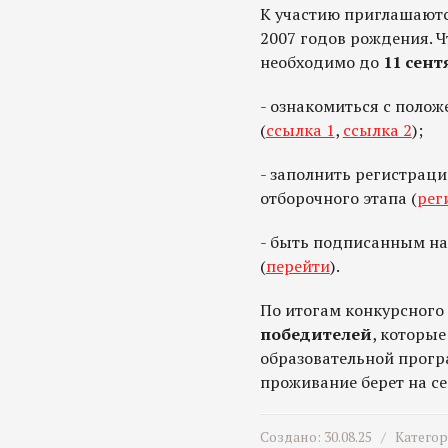
К участию приглашаютс
2007 годов рождения. Ч
необходимо до
11 сент
- ознакомиться с поло
(
ссылка 1
,
ссылка 2
);
- заполнить регистрац
отборочного этапа (
рег
- быть подписанным н
(
перейти
).
По итогам конкурсного
победителей
, которые
образовательной програ
проживание берет на се
Создано: 30.08.25 /
Катего