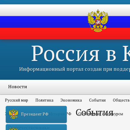
Россия в
Информационный портал создан при поддер
Новости
Русский мир
Политика
Экономика
События
Обществ
События
Это интересно всем
История РФ
Объявления и конкурсы
Президент РФ
Соотечественники