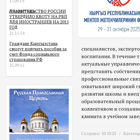
17.09.19
Аналитика
ПРАВИТЕЛЬСТВО РОССИИ
УТВЕРДИЛО КВОТУ НА РВП
ДЛЯ ИНОСТРАНЦЕВ НА 2015
ГОД
21.11.14
Граждане Кыргызстана
специалистов, эксперто
смогут получать пособия за
счет Фонда социального
воспитания. В течение 
страхования РФ
актуальные управленче
25.09.15
представить собственн
профессиональные связ
охватывают широкий сп
развития школы и внед
образовательный проце
коллективом и создани
климата в учебном заве
Создано: 10.10.25 /
Катего