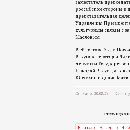
заместитель председат
российской стороны в 
представительная деле
Управления Президент
культурным связям с з
Масловым.
В её составе были Посо
Вакунов, сенаторы Лили
депутаты Государстве
Николай Валуев, а так
Юрчихин и Денис Матве
Создано: 30.08.25 /
Катего
Страница 8 из
В начало
Назад
3
4