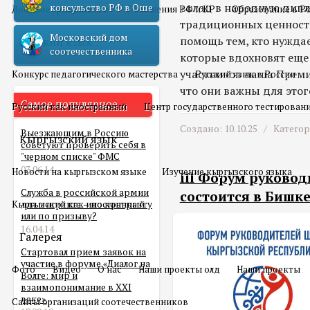
вклад в народную дипл
консульство РФ в Оше
Двойное гражданство
Отношения РФ и КР
Образование в Р
традиционных ценносте
Московский дом
помощь тем, кто нуждае
Русский язык
соотечественника
которые вдохновят еще
участников наша Преми
Конкурс педагогического мастерства
Русский язык в России
что они важны для этог
Самое популярное
Русский как иностранный
Центр государственного тестирован
Создано: 10.10.25 /
Катего
Выезжающим в Россию
Кыргызский язык
советуют проверить себя в
"черном списке" ФМС
03.06.14
Новости на кыргызском языке
Изучение кыргызского языка
III Форум руково
Служба в российской армии
состоится в Бишк
Кыргызский как иностранный
для мигранта – по контракту
или по призыву?
16.04.14
Галерея
Стартовал прием заявок на
участие в форуме «Диалог на
Фото
Видео
О нас
Наши проекты олд
Наши проекты
Волге: мир и
взаимопонимание в XXI
веке»
Сайты организаций соотечественников