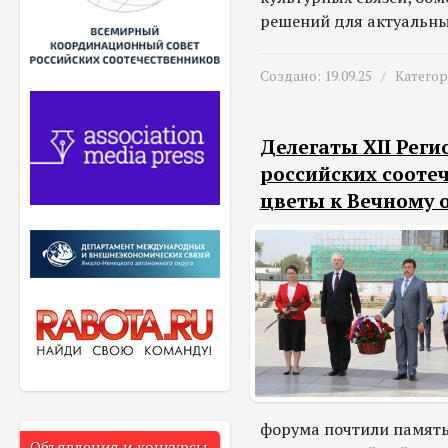
решений для актуальн
Создано: 19.09.25 /
Катего
Делегаты XII Рег
российских сооте
цветы к Вечному 
форума почтили память
Объявления и конкурсы