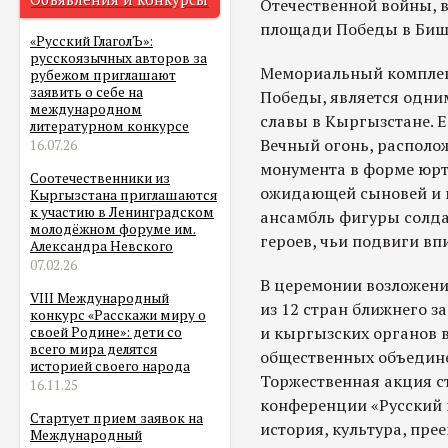
Отечественной войны, 
площади Победы в Биш
«Русский ГлаголЪ»:
русскоязычных авторов за
Мемориальный комплекс
рубежом приглашают
заявить о себе на
Победы, является одни
международном
славы в Кыргызстане. Е
литературном конкурсе
Вечный огонь, располо
16.07.26
монумента в форме юрты
Соотечественники из
ожидающей сыновей и 
Кыргызстана приглашаются
к участию в Ленинградском
ансамбль фигуры солд
молодёжном форуме им.
героев, чьи подвиги в
Александра Невского
07.02.26
В церемонии возложени
VIII Международный
из 12 стран ближнего з
конкурс «Расскажи миру о
и кыргызских органов в
своей Родине»: дети со
всего мира делятся
общественных объедине
историей своего народа
Торжественная акция с
16.11.25
конференции «Русский 
Стартует прием заявок на
история, культура, пре
Международный