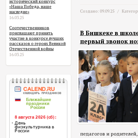
исторический конкурс
«Наша Победа, наше
Создано: 09.09.25 /
Катего
наследие»
16.03.25
Соотечественников
В Бишкеке в школе
приглашают принять
участие в конкурсе лучших
первый звонок но
рассказов о героях Великой
Отечественной войны
16.03.25
педагогов и родителей