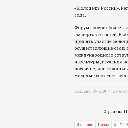
«Молодежь России». Ре
года.
Форум соберет более ты
экспертов и гостей. В 
принять участие молоды
осуществляющие свою д
международного сотруд
и культуры, изучения и
россияне, иностранцы 
молодые соотечественн
Создано: 06.07.18 /
Категор
Страница 11 и
В начало
Назад
6
7