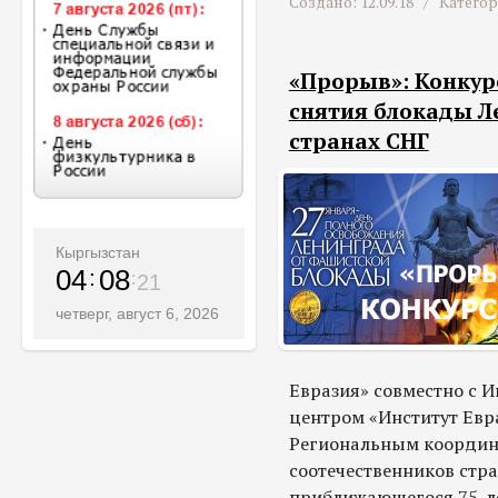
Создано: 12.09.18 /
Катего
«Прорыв»: Конкурс
снятия блокады Л
странах СНГ
Кыргызстан
04
08
23
четверг, август 6, 2026
Евразия» совместно с
центром «Институт Евр
Региональным координ
соотечественников стра
приближающегося 75-л