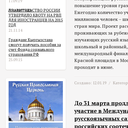
17.09.19
повышение уровня грам
Аналитика
ПРАВИТЕЛЬСТВО РОССИИ
Ежегодно количество у
УТВЕРДИЛО КВОТУ НА РВП
миллионов человек – шк
ДЛЯ ИНОСТРАНЦЕВ НА 2015
ГОД
стран мира. Проект рас
21.11.14
проживающих за рубежо
изучающих русский язык
Граждане Кыргызстана
смогут получать пособия за
школьный и районный, 
счет Фонда социального
международный финал 
страхования РФ
25.09.15
Красной площади в Мо
проходит в июне.
Создано: 12.01.19 /
Катего
До 31 марта прод
участие в Междун
русскоязычных с
российских сооте