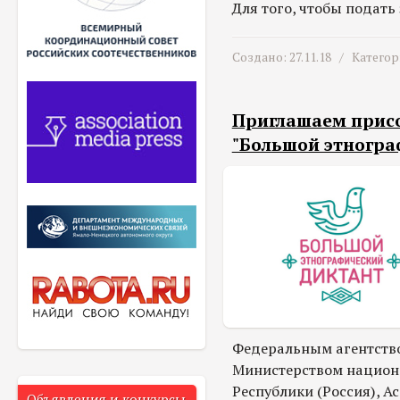
Для того, чтобы подать 
Создано: 27.11.18 /
Категор
Приглашаем присо
"Большой этногра
Федеральным агентство
Министерством национ
Республики (Россия), 
Объявления и конкурсы