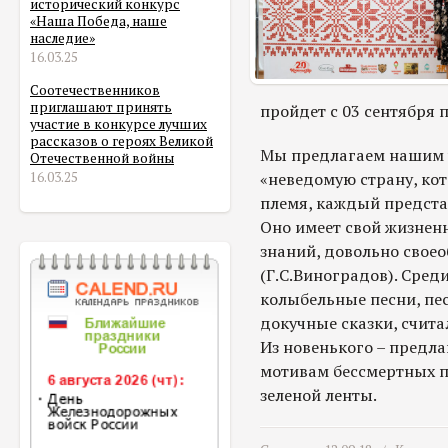
исторический конкурс
«Наша Победа, наше
наследие»
16.03.25
Соотечественников
приглашают принять
пройдет с 03 сентября п
участие в конкурсе лучших
рассказов о героях Великой
Мы предлагаем нашим у
Отечественной войны
«неведомую страну, ко
16.03.25
племя, каждый представ
Оно имеет свой жизнен
знаний, довольно своео
(Г.С.Виноградов). Сре
колыбельные песни, пе
докучные сказки, счита
Из новенького – предла
мотивам бессмертных п
зеленой ленты.