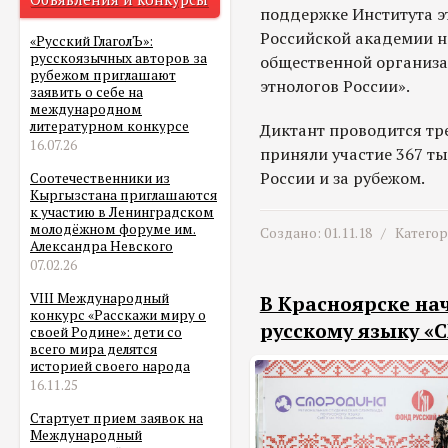
поддержке Института э
Российской академии н
«Русский ГлаголЪ»:
русскоязычных авторов за
общественной организа
рубежом приглашают
этнологов России».
заявить о себе на
международном
литературном конкурсе
Диктант проводится тре
16.07.26
приняли участие 367 ты
России и за рубежом.
Соотечественники из
Кыргызстана приглашаются
к участию в Ленинградском
молодёжном форуме им.
Создано: 01.11.18 /
Катего
Александра Невского
07.02.26
VIII Международный
В Красноярске на
конкурс «Расскажи миру о
русскому языку «
своей Родине»: дети со
всего мира делятся
историей своего народа
16.11.25
Стартует прием заявок на
Международный