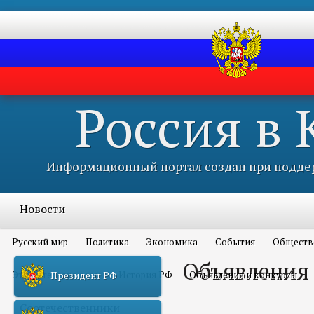
Россия в
Информационный портал создан при поддер
Новости
Русский мир
Политика
Экономика
События
Обществ
Объявления
Это интересно всем
История РФ
Объявления и конкурсы
Президент РФ
Соотечественники