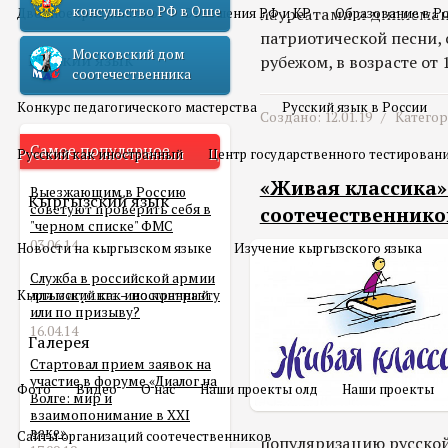
консульство РФ в Оше
лауреатами и дипломан
Двойное гражданство
Отношения РФ и КР
Образование в Р
патриотической песни,
Московский дом
Русский язык
рубежом, в возрасте от 1
соотечественника
Конкурс педагогического мастерства
Русский язык в России
Создано: 12.01.19 /
Катего
Самое популярное
Русский как иностранный
Центр государственного тестирован
«Живая классика
Выезжающим в Россию
Кыргызский язык
советуют проверить себя в
соотечественнико
"черном списке" ФМС
03.06.14
Новости на кыргызском языке
Изучение кыргызского языка
Служба в российской армии
Кыргызский как иностранный
для мигранта – по контракту
или по призыву?
16.04.14
Галерея
Стартовал прием заявок на
участие в форуме «Диалог на
Фото
Видео
О нас
Наши проекты олд
Наши проекты
Волге: мир и
взаимопонимание в XXI
веке»
Сайты организаций соотечественников
популяризацию русской