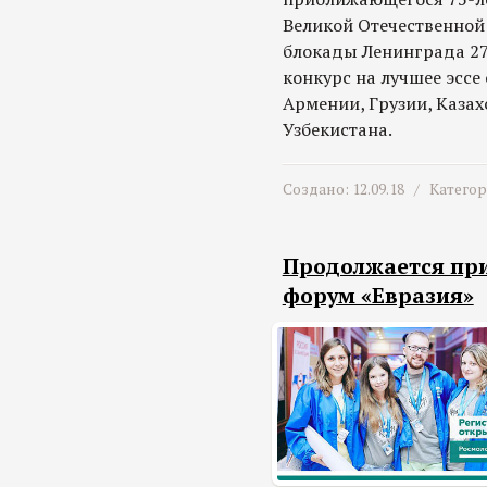
Великой Отечественной
блокады Ленинграда 27
конкурс на лучшее эссе
Армении, Грузии, Казах
Узбекистана.
Создано: 12.09.18 /
Катего
Продолжается пр
форум «Евразия»