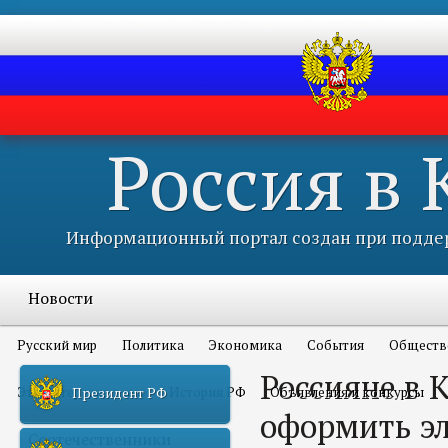
Россия в
Информационный портал создан при поддер
Новости
Русский мир
Политика
Экономика
События
Обществ
Россияне в 
Это интересно всем
История РФ
Объявления и конкурсы
Президент РФ
оформить э
Соотечественники