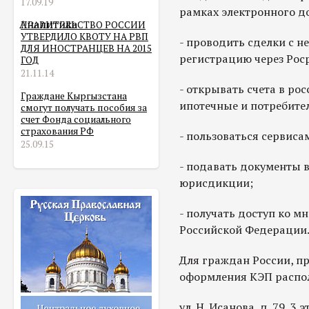
17.09.19
рамках электронного д
Аналитика
ПРАВИТЕЛЬСТВО РОССИИ
УТВЕРДИЛО КВОТУ НА РВП
- проводить сделки с 
ДЛЯ ИНОСТРАНЦЕВ НА 2015
регистрацию через Роср
ГОД
21.11.14
- открывать счета в ро
Граждане Кыргызстана
ипотечные и потребите
смогут получать пособия за
счет Фонда социального
страхования РФ
- пользоваться сервиса
25.09.15
- подавать документы 
юрисдикции;
- получать доступ ко 
Российской Федерации
Для граждан России, п
оформления КЭП распол
ул. Н. Исанова, д. 79, 3 