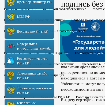
подпись без
Премьер-министр РФ
Россия в Кыргызстане
Кто такой соотечественник?
Работа 
МИД РФ
Посольство РФ в КР и соотечественники
Права российских соо
Русский мир КР
Наша победа — в нашем единстве!
Посольство РФ в КР
Переселение
Федеральная
миграционная служба
Все о переселении в РФ
ФМС в Киргизии
Госпрограмма добр
Россотрудничество
РФ в КР
О работе региональных программ переселения
Переселение в Р
квалифицированной эл
непосредственно по мес
Таможенная служба
Домой в Россию
Трудовая миграция
находящиеся в Кыргызс
РФ в КР
Узбекистане, могут пол
РФ и КР
Торговое представ-во
необходимости выезда 
РФ в КР
Россия
Киргизия
Посольство РФ в КР
Россотрудничество
Выдачу сертификатов 
Генеральное