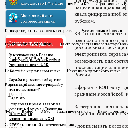
центр «Основание» — е
консульство РФ в Оше
Двойное гражданство
Отношения РФ и КР
Образование в Р
наделённый правом оф
квалифицированной эле
Московский дом
Русский язык
рубежом.
соотечественника
Конкурс педагогического мастерства
Русский язык в России
КЭП сегодня является 
для полноценного дист
Самое популярное
Русский как иностранный
Центр государственного тестирован
российскими государст
электронными сервисам
Выезжающим в Россию
Кыргызский язык
советуют проверить себя в
возможность для сооте
"черном списке" ФМС
проживающих или врем
03.06.14
Новости на кыргызском языке
Изучение кыргызского языка
России.
Служба в российской армии
Кыргызский как иностранный
для мигранта – по контракту
Оформить КЭП могут фи
или по призыву?
граждане Российской 
16.04.14
Галерея
Стартовал прием заявок на
Электронная подпись п
участие в форуме «Диалог на
Фото
Видео
О нас
Наши проекты олд
Наши проекты
задач дистанционно. В 
Волге: мир и
взаимопонимание в XXI
веке»
Сайты организаций соотечественников
- подписывать договор