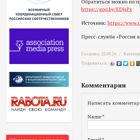
Обратиться можно по п
https://goo.by/EDjsPx
Источник:
https://www.r
Пресс-служба «Россия 
Создано: 22.05.26 /
Катего
Поделиться:
Комментарии
Написать комментар
Name
*
Email
*
Объявления и конкурсы