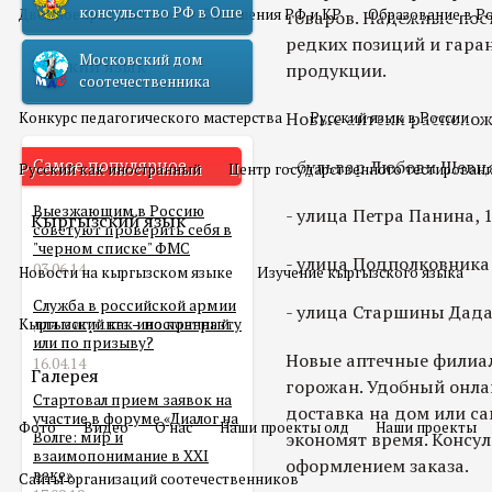
консульство РФ в Оше
Двойное гражданство
Отношения РФ и КР
Образование в Р
товаров. Надежные пос
редких позиций и гара
Московский дом
Русский язык
продукции.
соотечественника
Новые аптеки располож
Конкурс педагогического мастерства
Русский язык в России
Самое популярное
- бульвар Любови Шевцо
Русский как иностранный
Центр государственного тестирован
Выезжающим в Россию
- улица Петра Панина, 
Кыргызский язык
советуют проверить себя в
"черном списке" ФМС
- улица Подполковника
03.06.14
Новости на кыргызском языке
Изучение кыргызского языка
Служба в российской армии
- улица Старшины Дадае
Кыргызский как иностранный
для мигранта – по контракту
или по призыву?
Новые аптечные филиал
16.04.14
Галерея
горожан. Удобный онлай
Стартовал прием заявок на
доставка на дом или с
участие в форуме «Диалог на
Фото
Видео
О нас
Наши проекты олд
Наши проекты
Волге: мир и
экономят время. Консу
взаимопонимание в XXI
оформлением заказа.
веке»
Сайты организаций соотечественников