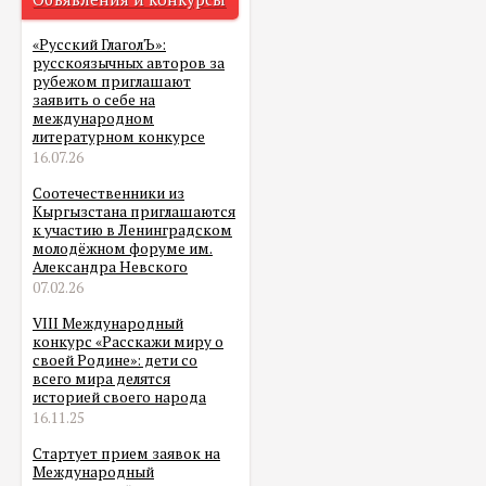
«Русский ГлаголЪ»:
русскоязычных авторов за
рубежом приглашают
заявить о себе на
международном
литературном конкурсе
16.07.26
Соотечественники из
Кыргызстана приглашаются
к участию в Ленинградском
молодёжном форуме им.
Александра Невского
07.02.26
VIII Международный
конкурс «Расскажи миру о
своей Родине»: дети со
всего мира делятся
историей своего народа
16.11.25
Стартует прием заявок на
Международный