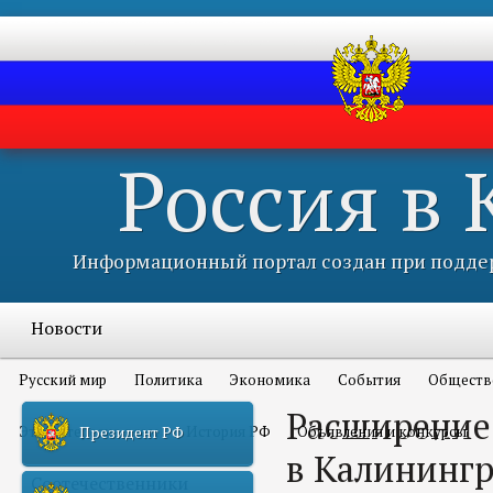
Россия в
Информационный портал создан при поддер
Новости
Русский мир
Политика
Экономика
События
Обществ
Расширение 
Это интересно всем
История РФ
Объявления и конкурсы
Президент РФ
в Калинингр
Соотечественники