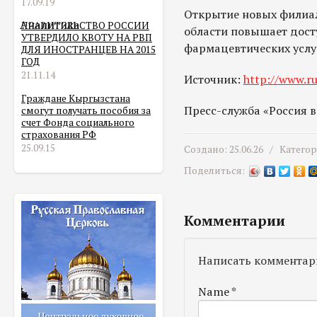
17.09.19
Открытие новых филиа
Аналитика
ПРАВИТЕЛЬСТВО РОССИИ
области повышает дост
УТВЕРДИЛО КВОТУ НА РВП
фармацевтических услу
ДЛЯ ИНОСТРАНЦЕВ НА 2015
ГОД
21.11.14
Источник:
http://www.ru
Граждане Кыргызстана
Пресс-служба «Россия 
смогут получать пособия за
счет Фонда социального
страхования РФ
25.09.15
Создано: 25.06.26 /
Катего
Поделиться:
Комментарии
Написать комментар
Name
*