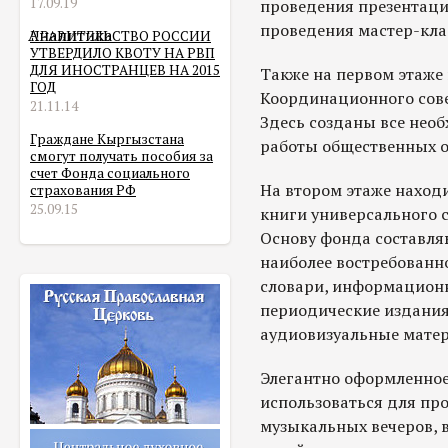
17.09.19
проведения презентаци
проведения мастер-кла
Аналитика
ПРАВИТЕЛЬСТВО РОССИИ
УТВЕРДИЛО КВОТУ НА РВП
ДЛЯ ИНОСТРАНЦЕВ НА 2015
Также на первом этаже
ГОД
Координационного сове
21.11.14
Здесь созданы все нео
Граждане Кыргызстана
работы общественных о
смогут получать пособия за
счет Фонда социального
На втором этаже находи
страхования РФ
25.09.15
книги универсального 
Основу фонда составля
наиболее востребованн
словари, информационн
периодические издания,
аудиовизуальные мате
Элегантно оформленное
использоваться для пр
музыкальных вечеров, 