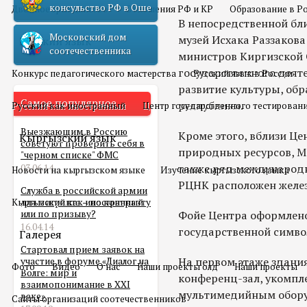
консульство РФ в Оше
Двойное гражданство
Отношения РФ и КР
Образование в Р
В непосредственной бл
Московский дом
музей Исхака Раззакова
Русский язык
соотечественника
министров Киргизской С
государственного деяте
Конкурс педагогического мастерства
Русский язык в России
развитие культуры, об
Самое популярное
республики.
Русский как иностранный
Центр государственного тестирован
Выезжающим в Россию
Кроме этого, вблизи Ц
Кыргызский язык
советуют проверить себя в
природных ресурсов, М
"черном списке" ФМС
также ряд международн
03.06.14
Новости на кыргызском языке
Изучение кыргызского языка
РЦНК расположен желе
Служба в российской армии
Кыргызский как иностранный
для мигранта – по контракту
или по призыву?
Фойе Центра оформлено
16.04.14
государственной симво
Галерея
Стартовал прием заявок на
На первом этаже здан
участие в форуме «Диалог на
Фото
Видео
О нас
Наши проекты олд
Наши проекты
Волге: мир и
конференц-зал, укомп
взаимопонимание в XXI
мультимедийным обору
веке»
Сайты организаций соотечественников