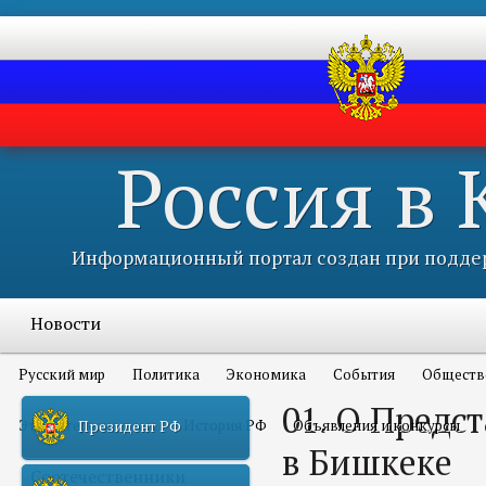
Россия в
Информационный портал создан при поддер
Новости
Русский мир
Политика
Экономика
События
Обществ
01. О Предс
Это интересно всем
История РФ
Объявления и конкурсы
Президент РФ
в Бишкеке
Соотечественники