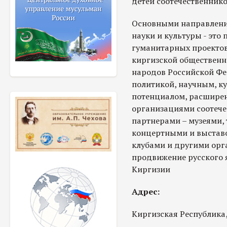
детей соотечественнико
Основными направлени
науки и культуры - эт
гуманитарных проекто
киргизской общественно
народов Российской Фе
политикой, научным, к
потенциалом, расширени
организациями соотече
партнерами – музеями,
концертными и выстав
клубами и другими орг
продвижение русского 
Киргизии
Адрес:
Киргизская Республика