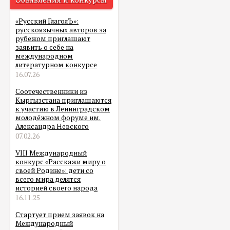
«Русский ГлаголЪ»:
русскоязычных авторов за
рубежом приглашают
заявить о себе на
международном
литературном конкурсе
16.07.26
Соотечественники из
Кыргызстана приглашаются
к участию в Ленинградском
молодёжном форуме им.
Александра Невского
07.02.26
VIII Международный
конкурс «Расскажи миру о
своей Родине»: дети со
всего мира делятся
историей своего народа
16.11.25
Стартует прием заявок на
Международный