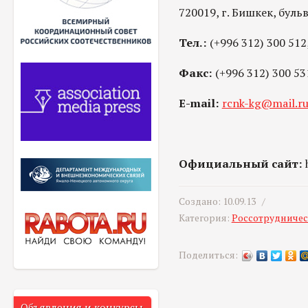
720019, г. Бишкек, буль
Тел.:
(+996 312) 300 512,
Факс:
(+996 312) 300 53
E-mail:
rcnk-kg@mail.r
Официальный сайт:
h
Создано: 10.09.13 /
Категория:
Россотрудничес
Поделиться:
Объявления и конкурсы