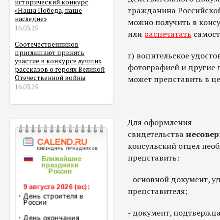
исторический конкурс
гражданина Российской
«Наша Победа, наше
наследие»
можно получить в конс
16.03.25
или
распечатать
самост
Соотечественников
приглашают принять
г) водительское удосто
участие в конкурсе лучших
фотографией и другие 
рассказов о героях Великой
Отечественной войны
может представить в ц
16.03.25
Для оформления
свидетельства
несове
консульский отдел нео
представить:
- основной документ, 
представителя;
- документ, подтвержд