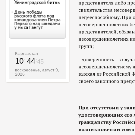
представителя либо пре
свидетельства несовер
недееспособному. При 
несовершеннолетних бе
представителей, обяза
несовершеннолетних н
групп;
Кыргызстан
- доверенность - в слу
10
44
47
несовершеннолетнему л
воскресенье, август 9,
выехал из Российской 
2026
своего законного предс
При отсутствии у зая
удостоверяющих его 
гражданству Российс
возникновении сомн