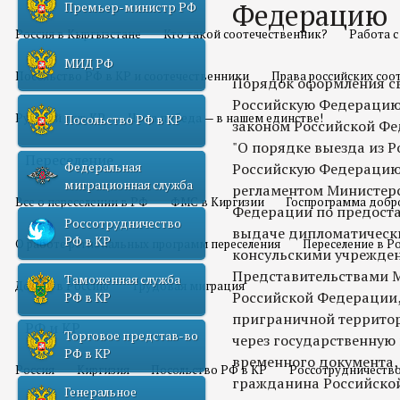
Федерацию
Премьер-министр РФ
Россия в Кыргызстане
Кто такой соотечественник?
Работа 
МИД РФ
Посольство РФ в КР и соотечественники
Права российских соо
Порядок оформления св
Российскую Федерацию
Русский мир КР
Наша победа — в нашем единстве!
Посольство РФ в КР
законом Российской Фед
"О порядке выезда из Р
Переселение
Федеральная
Российскую Федерацию
миграционная служба
регламентом Министерс
Все о переселении в РФ
ФМС в Киргизии
Госпрограмма добр
Федерации по предоста
Россотрудничество
выдаче дипломатическ
РФ в КР
О работе региональных программ переселения
Переселение в Р
консульскими учрежде
Представительствами 
Таможенная служба
Домой в Россию
Трудовая миграция
Российской Федерации,
РФ в КР
приграничной территори
РФ и КР
Торговое представ-во
через государственную
РФ в КР
временного документа,
Россия
Киргизия
Посольство РФ в КР
Россотрудничество
гражданина Российско
Генеральное