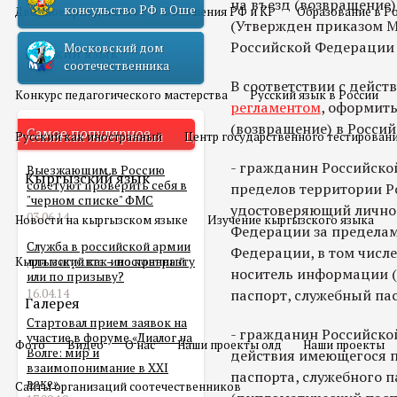
на въезд (возвращение
консульство РФ в Оше
Двойное гражданство
Отношения РФ и КР
Образование в Р
(Утвержден приказом М
Российской Федерации о
Московский дом
Русский язык
соотечественника
В соответствии с дейс
Конкурс педагогического мастерства
Русский язык в России
регламентом
, оформить
(возвращение) в Росси
Самое популярное
Русский как иностранный
Центр государственного тестирован
- гражданин Российско
Выезжающим в Россию
Кыргызский язык
советуют проверить себя в
пределов территории Р
"черном списке" ФМС
удостоверяющий лично
03.06.14
Новости на кыргызском языке
Изучение кыргызского языка
Федерации за пределам
Служба в российской армии
Федерации, в том числ
Кыргызский как иностранный
для мигранта – по контракту
носитель информации (
или по призыву?
16.04.14
паспорт, служебный пас
Галерея
Стартовал прием заявок на
- гражданин Российской
участие в форуме «Диалог на
Фото
Видео
О нас
Наши проекты олд
Наши проекты
Волге: мир и
действия имеющегося п
взаимопонимание в XXI
паспорта, служебного п
веке»
Сайты организаций соотечественников