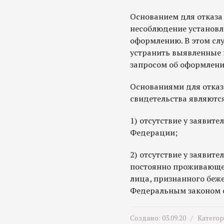
Основанием для отказа
несоблюдение установл
оформлению. В этом сл
устранить выявленные 
запросом об оформлени
Основаниями для отказ
свидетельства являютс
1) отсутствие у заявит
Федерации;
2) отсутствие у заявите
постоянно проживающег
лица, признанного беж
Федеральным законом о
Создано: 03.09.20 /
Катего