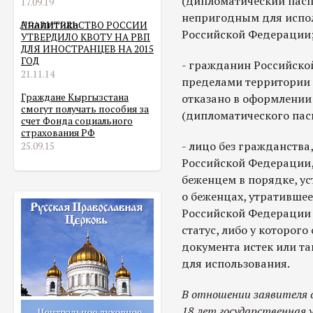
(дипломатический пасп
17.09.19
непригодным для испол
Аналитика
ПРАВИТЕЛЬСТВО РОССИИ
Российской Федерации
УТВЕРДИЛО КВОТУ НА РВП
ДЛЯ ИНОСТРАНЦЕВ НА 2015
ГОД
- гражданин Российск
21.11.14
пределами территории 
Граждане Кыргызстана
отказано в оформлении
смогут получать пособия за
(дипломатического пас
счет Фонда социального
страхования РФ
- лицо без гражданств
25.09.15
Российской Федерации,
беженцем в порядке, у
о беженцах, утративше
Российской Федерации 
статус, либо у которог
документа истек или т
для использования.
В отношении заявителя с
18 лет государственная 