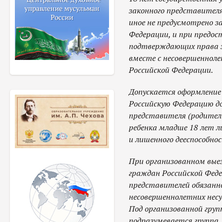
законного представителя 
иное не предусмотрено з
Федерации, и при предос
подтверждающих права з
вместе с несовершеннол
Российской Федерации.
Допускается оформление 
Российскую Федерацию д
представителя (родитель
ребенка младше 18 лет л
и лишенного дееспособнос
При организованном выез
граждан Российской Феде
представителей обязанн
несовершеннолетних нес
Под организованной груп
подразумевается группа,