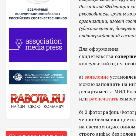
Российской Федерации ко
руководитель группы яв
организации, имеет со
(удостоверение, доверен
подтверждающий состав 
Для оформления
свидетельства
соверш
консульский отдел нео
а)
заявление
установлен
можно заполнить на ин
департамента МИД Росс
или
распечатать
самост
б) 2 фотографии. Фото
черно-белом или цветн
на светлом однотонном
строго анфас без голов
Объявления и конкурсы