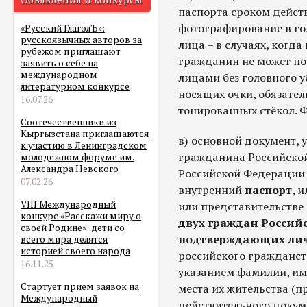
паспорта сроком действ
фотографирование в го
«Русский ГлаголЪ»:
русскоязычных авторов за
лица – в случаях, когд
рубежом приглашают
гражданин не может по
заявить о себе на
международном
лицами без головного у
литературном конкурсе
носящих очки, обязател
16.07.26
тонированных стёкол. 
Соотечественники из
Кыргызстана приглашаются
в) основной документ,
к участию в Ленинградском
гражданина Российско
молодёжном форуме им.
Александра Невского
Российской Федерации 
07.02.26
внутренний
паспорт
, 
VIII Международный
или представительств
конкурс «Расскажи миру о
двух граждан Россий
своей Родине»: дети со
подтверждающих лич
всего мира делятся
историей своего народа
российского гражданств
16.11.25
указанием фамилии, им
Стартует прием заявок на
места их жительства (
Международный
действительного докум