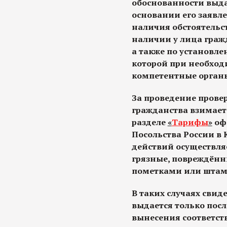
обоснованности выда
основании его заявл
наличия обстоятельс
наличии у лица граж
а также по установле
которой при необход
компетентные орган
За проведение прове
гражданства взимаетс
разделе
«
Тарифы
»
оф
Посольства России в 
действий осуществляе
грязные, повреждённ
пометками или штам
В таких случаях свид
выдается только посл
вынесения соответст