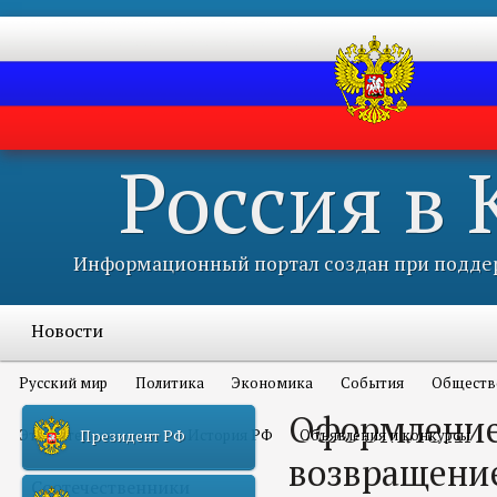
Россия в
Информационный портал создан при поддер
Новости
Русский мир
Политика
Экономика
События
Обществ
Оформление 
Это интересно всем
История РФ
Объявления и конкурсы
Президент РФ
возвращение
Соотечественники