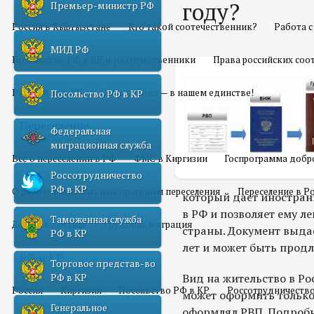
году?
Премьер-министр РФ
Россия в Кыргызстане
Кто такой соотечественник?
Работа 
МИД РФ
Посольство РФ в КР и соотечественники
Права российских соо
Русский мир КР
Наша победа — в нашем единстве!
Посольство РФ в КР
Переселение
Федеральная
миграционная служба
Все о переселении в РФ
ФМС в Киргизии
Госпрограмма добр
Россотрудничество
РФ в КР
О работе региональных программ переселения
Переселение в Р
который дает иностран
в РФ и позволяет ему л
Таможенная служба
Домой в Россию
Трудовая миграция
страны. Документ выда
РФ в КР
лет и может быть продл
РФ и КР
Торговое представ-во
Вид на жительство в Р
РФ в КР
Россия
Киргизия
Посольство РФ в КР
Россотрудничество
может оформить только
Генеральное
оформлял РВП. Подробн