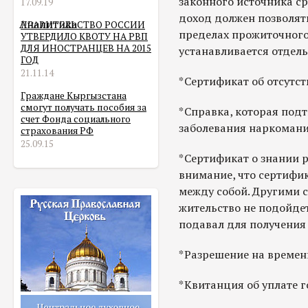
законного источника с
17.09.19
доход должен позволят
Аналитика
ПРАВИТЕЛЬСТВО РОССИИ
пределах прожиточног
УТВЕРДИЛО КВОТУ НА РВП
ДЛЯ ИНОСТРАНЦЕВ НА 2015
устанавливается отдель
ГОД
21.11.14
*Сертификат об отсутс
Граждане Кыргызстана
смогут получать пособия за
*Справка, которая подт
счет Фонда социального
заболевания наркомани
страхования РФ
25.09.15
*Сертификат о знании 
внимание, что сертифи
между собой. Другими 
жительство не подойде
подавал для получения
*Разрешение на времен
*Квитанция об уплате 