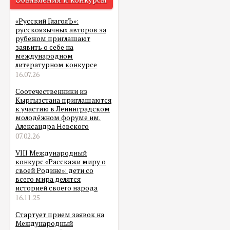
«Русский ГлаголЪ»:
русскоязычных авторов за
рубежом приглашают
заявить о себе на
международном
литературном конкурсе
16.07.26
Соотечественники из
Кыргызстана приглашаются
к участию в Ленинградском
молодёжном форуме им.
Александра Невского
07.02.26
VIII Международный
конкурс «Расскажи миру о
своей Родине»: дети со
всего мира делятся
историей своего народа
16.11.25
Стартует прием заявок на
Международный