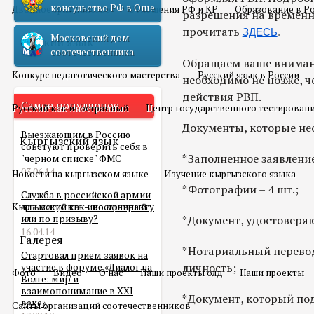
консульство РФ в Оше
Двойное гражданство
Отношения РФ и КР
Образование в Р
разрешения на временн
прочитать
ЗДЕСЬ
.
Московский дом
Русский язык
соотечественника
Обращаем ваше вниман
Конкурс педагогического мастерства
Русский язык в России
необходимо не позже, ч
действия РВП.
Самое популярное
Русский как иностранный
Центр государственного тестирован
Документы, которые н
Выезжающим в Россию
Кыргызский язык
советуют проверить себя в
*Заполненное заявление 
"черном списке" ФМС
03.06.14
Новости на кыргызском языке
Изучение кыргызского языка
*Фотографии – 4 шт.;
Служба в российской армии
Кыргызский как иностранный
для мигранта – по контракту
или по призыву?
*Документ, удостоверя
16.04.14
Галерея
*Нотариальный перево
Стартовал прием заявок на
личность;
участие в форуме «Диалог на
Фото
Видео
О нас
Наши проекты олд
Наши проекты
Волге: мир и
взаимопонимание в XXI
*Документ, который по
веке»
Сайты организаций соотечественников