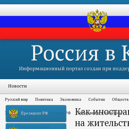
Россия в
Информационный портал создан при поддер
Новости
Русский мир
Политика
Экономика
События
Обществ
Как иностра
Это интересно всем
История РФ
Объявления и конкурсы
Президент РФ
на жительств
Соотечественники