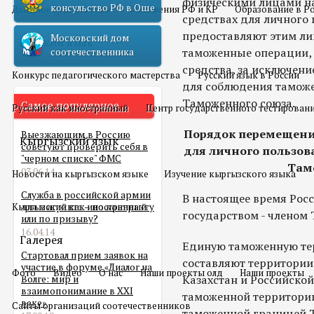
физическими лицами н
консульство РФ в Оше
Двойное гражданство
Отношения РФ и КР
Образование в Р
средствах для личного
предоставляют этим ли
Московский дом
Русский язык
таможенные операции, 
соотечественника
средства, за исключени
Конкурс педагогического мастерства
Русский язык в России
для соблюдения таможе
Таможенного союза.
Самое популярное
Русский как иностранный
Центр государственного тестирован
Порядок перемещени
Выезжающим в Россию
Кыргызский язык
советуют проверить себя в
для личного пользо
"черном списке" ФМС
Там
03.06.14
Новости на кыргызском языке
Изучение кыргызского языка
Служба в российской армии
В настоящее время Рос
Кыргызский как иностранный
для мигранта – по контракту
государством - членом
или по призыву?
16.04.14
Галерея
Единую таможенную те
Стартовал прием заявок на
составляют территории
участие в форуме «Диалог на
Фото
Видео
О нас
Наши проекты олд
Наши проекты
Казахстан и Российско
Волге: мир и
взаимопонимание в XXI
таможенной территори
веке»
Сайты организаций соотечественников
таможенной границей 