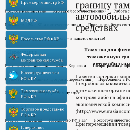
границу там
Премьер-министр РФ
Россия в Кыргызстане
Кто такой соотечественник?
Работа 
автомобиль
МИД РФ
средствах
Посольство РФ в КР и соотечественники
Права российских соо
Русский мир КР
Наша победа — в нашем единстве!
Посольство РФ в КР
Памятка для физи
Переселение
Федеральная
таможенную гра
миграционная служба
автомобильных
Все о переселении в РФ
ФМС в Киргизии
Госпрограмма добр
Россотрудничество
Памятка содержит мин
РФ в КР
О работе региональных программ переселения
Переселение в Р
Подробно ознакомитьс
в таможенном органе 
Таможенная служба
Домой в Россию
Трудовая миграция
РФ в КР
контроля либо на офиц
экономической комисс
РФ и КР
Торговое представ-во
(http://www.eurasiancom
РФ в КР
Россия
Киргизия
Посольство РФ в КР
Россотрудничество
При перемещении товар
Генеральное