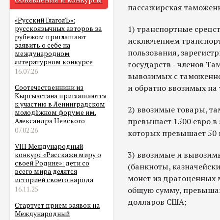
пассажирская таможенн
«Русский ГлаголЪ»:
1) транспортные средст
русскоязычных авторов за
рубежом приглашают
исключением транспорт
заявить о себе на
пользования, зарегист
международном
литературном конкурсе
государств - членов Та
16.07.26
вывозимых с таможенн
и обратно ввозимых на
Соотечественники из
Кыргызстана приглашаются
к участию в Ленинградском
2) ввозимые товары, т
молодёжном форуме им.
превышает 1500 евро в 
Александра Невского
07.02.26
которых превышает 50 
VIII Международный
3) ввозимые и вывозим
конкурс «Расскажи миру о
своей Родине»: дети со
(банкноты, казначейски
всего мира делятся
монет из драгоценных м
историей своего народа
общую сумму, превышаю
16.11.25
долларов США;
Стартует прием заявок на
Международный