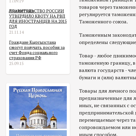
17.09.19
товаров через таможен
Аналитика
ПРАВИТЕЛЬСТВО РОССИИ
регулируется таможен
УТВЕРДИЛО КВОТУ НА РВП
Таможенного союза.
ДЛЯ ИНОСТРАНЦЕВ НА 2015
ГОД
21.11.14
Таможенным законодат
определены следующие
Граждане Кыргызстана
смогут получать пособия за
счет Фонда социального
Товар - любое движимо
страхования РФ
таможенную границу, в
25.09.15
валюта государств - чл
бумаги и (или) валютны
Товары для личного пол
предназначенные для л
иных, не связанных с о
предпринимательской д
перемещаемые через т
сопровождаемом или н
иным способом.