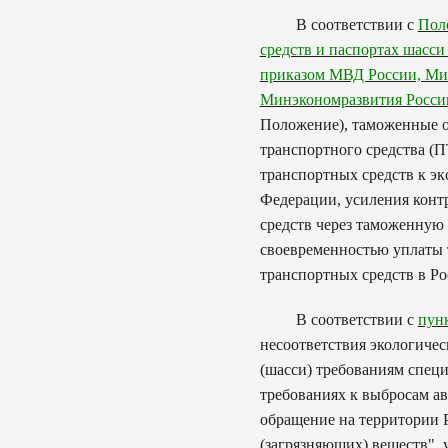
В соответствии с
Пол
средств и паспортах шасси
приказом МВД России, Ми
Минэкономразвития России
Положение), таможенные о
транспортного средства (П
транспортных средств к э
Федерации, усиления конт
средств через таможенную
своевременностью уплаты 
транспортных средств в Р
В соответствии с
пун
несоответствия экологичес
(шасси) требованиям спец
требованиях к выбросам а
обращение на территории 
(загрязняющих) веществ",