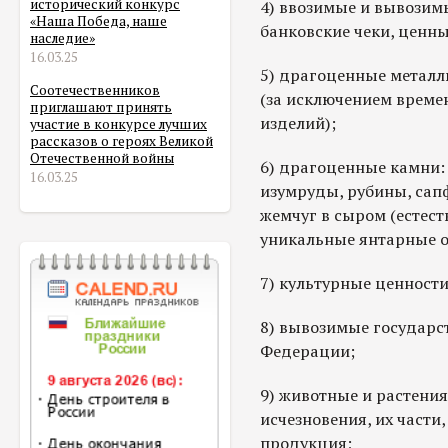
исторический конкурс
4) ввозимые и вывозим
«Наша Победа, наше
банковские чеки, ценны
наследие»
16.03.25
5) драгоценные металл
Соотечественников
(за исключением врем
приглашают принять
изделий);
участие в конкурсе лучших
рассказов о героях Великой
Отечественной войны
6) драгоценные камни:
16.03.25
изумруды, рубины, са
жемчуг в сыром (естест
уникальные янтарные о
7) культурные ценности
8) вывозимые государс
Федерации;
9) животные и растения
исчезновения, их части,
продукция;