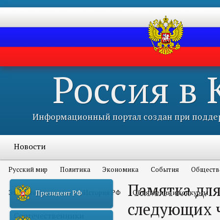
Россия в
Информационный портал создан при поддер
Новости
Русский мир
Политика
Экономика
События
Обществ
Памятка для
Это интересно всем
История РФ
Объявления и конкурсы
Президент РФ
следующих 
Соотечественники