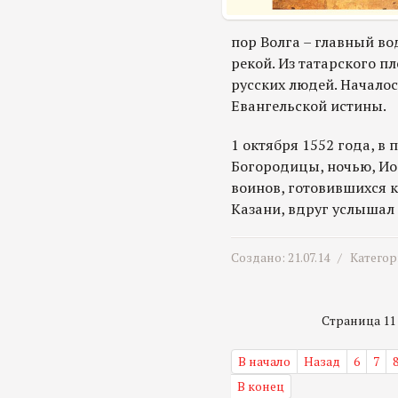
пор Волга – главный во
рекой. Из татарского п
русских людей. Начало
Евангельской истины.
1 октября 1552 года, в
Богородицы, ночью, Ио
воинов, готовившихся 
Казани, вдруг услышал 
Создано: 21.07.14 /
Категор
Страница 11 и
В начало
Назад
6
7
В конец