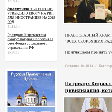
17.09.19
Аналитика
ПРАВИТЕЛЬСТВО РОССИИ
УТВЕРДИЛО КВОТУ НА РВП
ДЛЯ ИНОСТРАНЦЕВ НА 2015
ГОД
21.11.14
ПРАВОСЛАВНЫЙ ХРАМ 
Граждане Кыргызстана
смогут получать пособия за
"ВСЕХ СКОРБЯЩИХ РА
счет Фонда социального
страхования РФ
Приглашаем принять уч
25.09.15
Создано: 06.10.14 /
Катего
Патриарх Кирилл:
цивилизация, кот