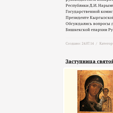
Республики Д.И. Нары
Государственной комис
Президенте Кыргызской
Обсуждались вопросы д
Бишкекской епархии Ру
Создано: 24.07.14 /
Категор
Заступница свято