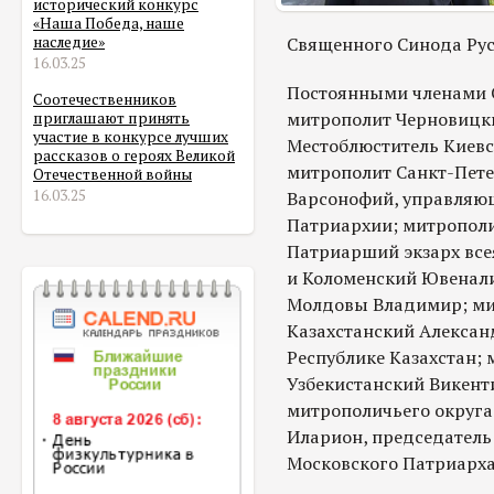
исторический конкурс
«Наша Победа, наше
Священного Синода Рус
наследие»
16.03.25
Постоянными членами 
Соотечественников
митрополит Черновицк
приглашают принять
участие в конкурсе лучших
Местоблюститель Киев
рассказов о героях Великой
митрополит Санкт-Пете
Отечественной войны
16.03.25
Варсонофий, управляю
Патриархии; митрополи
Патриарший экзарх все
и Коломенский Ювенали
Молдовы Владимир; ми
Казахстанский Александ
Республике Казахстан;
Узбекистанский Викенти
митрополичьего округа
Иларион, председатель
Московского Патриарха