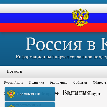
Россия в
Информационный портал создан при поддер
Новости
Русский мир
Политика
Экономика
События
Обществ
Религия
Это интересно всем
История РФ
Объявления и конкурсы
Президент РФ
Соотечественники