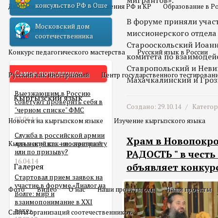
мигрантов».
консульство РФ в Оше
Двойное гражданство
Отношения РФ и КР
Образование в Р
В форуме приняли учас
Московский дом
Русский язык
миссионерского отдела
соотечественника
Старооскольский Иоанн
Конкурс педагогического мастерства
Русский язык в России
комитета по взаимодей
Ставропольский и Неви
Самое популярное
Русский как иностранный
Центр государственного тестирован
Махачкалинский и Гроз
Выезжающим в Россию
Кыргызский язык
советуют проверить себя в
Создано: 29.10.14 /
Катего
"черном списке" ФМС
03.06.14
Новости на кыргызском языке
Изучение кыргызского языка
Служба в российской армии
Храм в Новопокр
Кыргызский как иностранный
для мигранта – по контракту
или по призыву?
РАДОСТЬ " в чест
16.04.14
Галерея
объявляет конкур
Стартовал прием заявок на
участие в форуме «Диалог на
Фото
Видео
О нас
Наши проекты олд
Наши проекты
Волге: мир и
взаимопонимание в XXI
веке»
Сайты организаций соотечественников