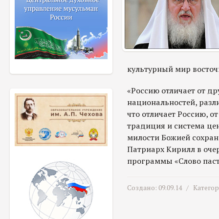
культурный мир восточ
«Россию отличает от др
национальностей, разли
что отличает Россию, от
традиция и система цен
милости Божией сохран
Патриарх Кирилл в оче
программы «Слово пас
Создано: 09.09.14 /
Катего