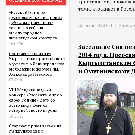
христианами, проживаю
теми, кто живет в Росси
«Русский ГлаголЪ»:
русскоязычных авторов за
рубежом приглашают
Создано: 05.09.14 /
Катего
заявить о себе на
международном
литературном конкурсе
16.07.26
Заседание Священ
2014 года. Преос
Соотечественники из
Кыргызстана приглашаются
Кыргызстанским 
к участию в Ленинградском
молодёжном форуме им.
и Омутнинскому 
Александра Невского
07.02.26
VIII Международный
конкурс «Расскажи миру о
своей Родине»: дети со
всего мира делятся
историей своего народа
16.11.25
Стартует прием заявок на
Международный