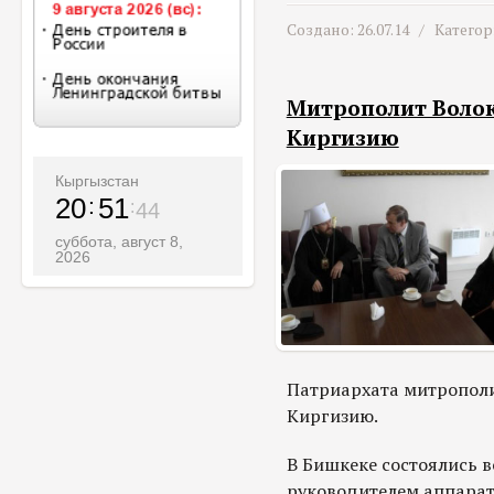
Создано: 26.07.14 /
Категор
Митрополит Воло
Киргизию
Кыргызстан
20
51
46
суббота, август 8,
2026
Патриархата митрополи
Киргизию.
В Бишкеке состоялись 
руководителем аппара