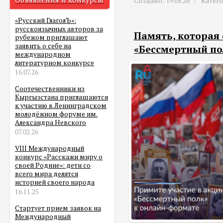
Создано: 19.05.26 /
Катег
«Русский ГлаголЪ»:
русскоязычных авторов за
Память, которая
рубежом приглашают
заявить о себе на
«Бессмертный по
международном
литературном конкурсе
16.07.26
Соотечественники из
Кыргызстана приглашаются
к участию в Ленинградском
молодёжном форуме им.
Александра Невского
07.02.26
VIII Международный
конкурс «Расскажи миру о
своей Родине»: дети со
всего мира делятся
историей своего народа
16.11.25
Стартует прием заявок на
Международный