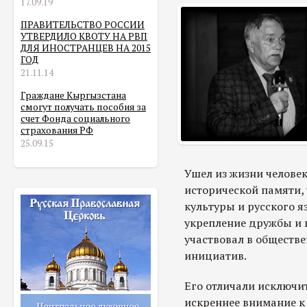
17.09.19
ПРАВИТЕЛЬСТВО РОССИИ
УТВЕРДИЛО КВОТУ НА РВП
ДЛЯ ИНОСТРАНЦЕВ НА 2015
ГОД
21.11.14
Граждане Кыргызстана
смогут получать пособия за
счет Фонда социального
страхования РФ
25.09.15
Ушел из жизни челове
исторической памяти,
культуры и русского я
укрепление дружбы и 
участвовал в обществ
инициатив.
Его отличали исключи
искреннее внимание к