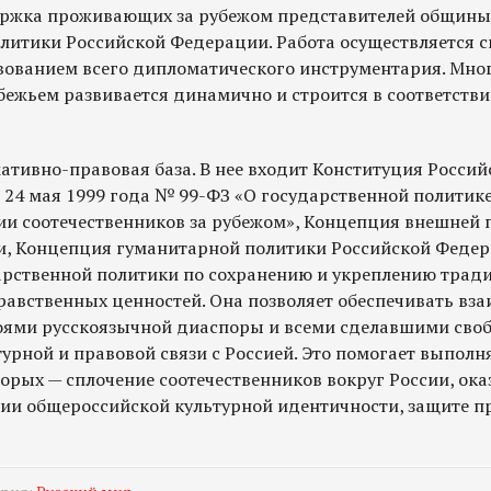
ержка проживающих за рубежом представителей общины
литики Российской Федерации. Работа осуществляется с
вованием всего дипломатического инструментария. Мн
бежьем развивается динамично и строится в соответств
ативно-правовая база. В нее входит Конституция Росси
 24 мая 1999 года № 99-ФЗ «О государственной политик
и соотечественников за рубежом», Концепция внешней 
, Концепция гуманитарной политики Российской Федер
арственной политики по сохранению и укреплению тра
равственных ценностей. Она позволяет обеспечивать вза
ями русскоязычной диаспоры и всеми сделавшими сво
турной и правовой связи с Россией. Это помогает выпол
торых — сплочение соотечественников вокруг России, ока
нии общероссийской культурной идентичности, защите п