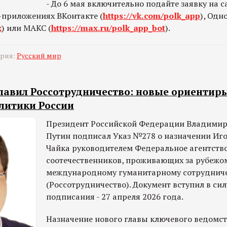
- До 6 мая включительно подайте заявку на с
и-приложениях ВКонтакте (
https
://
vk
.
com
/
polk
_
app
), Одн
k
) или МАКС (
https
://
max
.
ru
/
polk
_
app
_
bot
).
ория:
Русский мир
главил Россотрудничество: новые ориентир
литики России
Президент Российской Федерации Владими
Путин подписал Указ №278 о назначении Иг
Чайка руководителем Федеральное агентство
соотечественников, проживающих за рубежом
международному гуманитарному сотруднич
(Россотрудничество). Документ вступил в сил
подписания - 27 апреля 2026 года.
Назначение нового главы ключевого ведомст