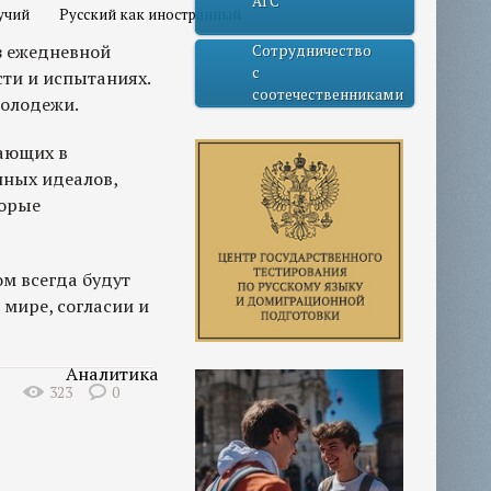
АГС
учий
Русский как иностранный
ез ежедневной
Сотрудничество
с
ти и испытаниях.
соотечественниками
молодежи.
вающих в
нных идеалов,
торые
ом всегда будут
мире, согласии и
Аналитика
323
0