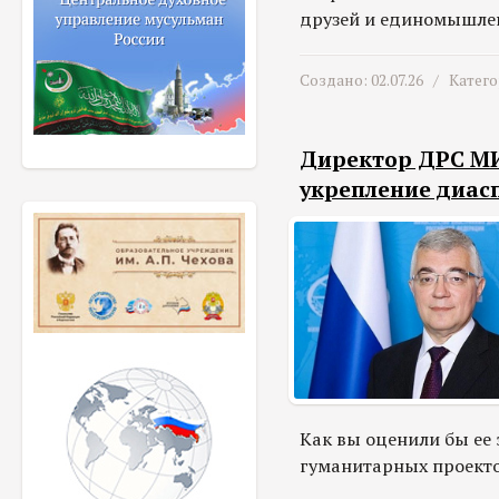
друзей и единомышлен
Создано: 02.07.26 /
Катег
Директор ДРС МИ
укрепление диас
Как вы оценили бы ее
гуманитарных проекто