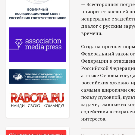
— Всесторонняя подд
приоритет внешней по
непрерывно с задейст
диалог с русским зару
времени.
Создана прочная норм
Федеральный закон от
Федерации в отношени
Российской Федерации
а также Основы госуд
российских духовно-н
самыми широкими сло
пользу духовной, куль
задачи, главные из ко
содействия в сохране
интересов.
Объявления и конкурсы