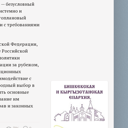
 — безусловный
истемно и
огоплановый
ии с требованиями
йской Федерации,
е Российской
политики
ации за рубежом,
диционных
имодействие с
бодный выбор в
нять основные
зание им
рав и законных