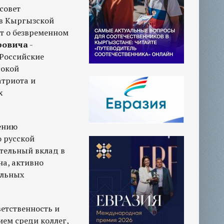
совет
 в Кыргызской
т о безвременном
ровича
-
Российские
сокой
атриота и
х
ению
 русской
тельный вклад в
а, активно
ельных
етственность и
ем среди коллег,