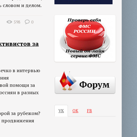
 словом и делом.
598
0
ктивистов за
вечко в интервью
ения
овой помощи за
оссиян в разных
VK
ОК
FB
орой за рубежом?
ы продвижения