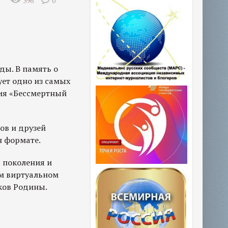
396
0
ды. В память о
ует одно из самых
ия «Бессмертный
ов и друзей
н формате.
 поколения и
ом виртуальном
ков Родины.