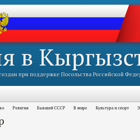
ия в Кыргызс
оздан при поддержке Посольства Российской Феде
во
Религия
Бывший СССР
В мире
Культура и спорт
Э
р