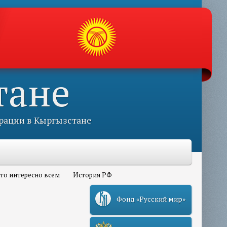
тане
рации в Кыргызстане
то интересно всем
История РФ
Фонд «Русский мир»