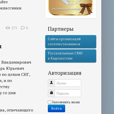
айте
оклассники
Партнеры
273
0
Сайты организаций
соотечественников
ы
Русскоязычные СМИ
в Кыргызстане
р Владимирович
орь Юрьевич
Авторизация
 по делам СНГ,
, и по
Логин
еству
у со дня
Пароль
Запомнить меня
Войти
ва, отвечающего