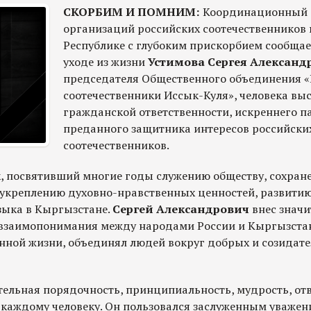
СКОРБИМ И ПОМНИМ:
Координационный 
организаций российских соотечественников
Республике с глубоким прискорбием сообщае
уходе из жизни
Устимова Сергея Александ
председателя Общественного объединения «
соотечественники Иссык-Куля», человека вы
гражданской ответственности, искреннего п
преданного защитника интересов российски
соотечественников.
к, посвятивший многие годы служению обществу, сохран
 укреплению духовно-нравственных ценностей, развитию
зыка в Кыргызстане.
Сергей Александрович
внес значи
взаимопонимания между народами России и Кыргызстан
енной жизни, объединял людей вокруг добрых и созидат
тельная порядочность, принципиальность, мудрость, отв
 каждому человеку. Он пользовался заслуженным уважени