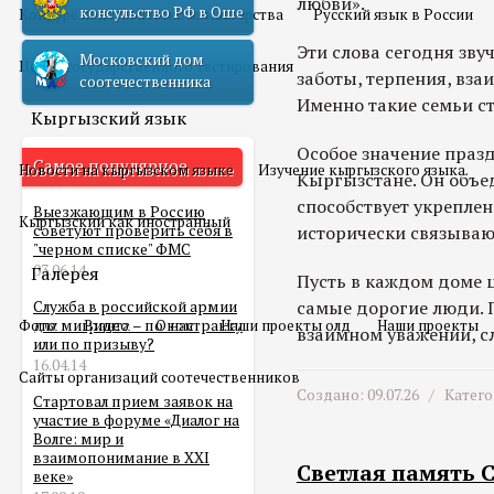
любви».
консульство РФ в Оше
Конкурс педагогического мастерства
Русский язык в России
Эти слова сегодня зву
Московский дом
Центр государственного тестирования
заботы, терпения, вз
соотечественника
Именно такие семьи с
Кыргызский язык
Особое значение праз
Самое популярное
Новости на кыргызском языке
Изучение кыргызского языка
Кыргызстане. Он объе
способствует укрепле
Выезжающим в Россию
Кыргызский как иностранный
советуют проверить себя в
исторически связываю
"черном списке" ФМС
03.06.14
Галерея
Пусть в каждом доме ц
самые дорогие люди. 
Служба в российской армии
Фото
для мигранта – по контракту
Видео
О нас
Наши проекты олд
Наши проекты
взаимном уважении, с
или по призыву?
16.04.14
Сайты организаций соотечественников
Создано: 09.07.26 /
Катег
Стартовал прием заявок на
участие в форуме «Диалог на
Волге: мир и
взаимопонимание в XXI
Светлая память 
веке»