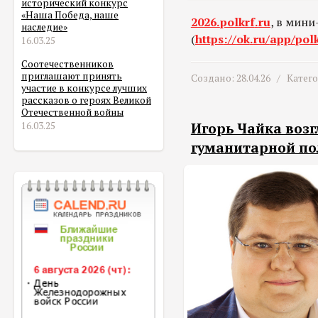
исторический конкурс
«Наша Победа, наше
2026.
polkrf
.
ru
, в мин
наследие»
(
https
://
ok
.
ru
/
app
/
pol
16.03.25
Соотечественников
приглашают принять
Создано: 28.04.26 /
Катег
участие в конкурсе лучших
рассказов о героях Великой
Отечественной войны
Игорь Чайка воз
16.03.25
гуманитарной по