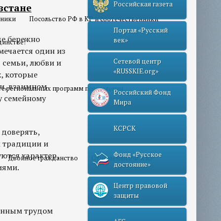
Российская газета
зстане
нники
Посольство РФ в КР и соотечественники
Портал «Русский
де бережно
век»
динстве!
мечается один из
Сетевой центр
 семьи, любви и
«RUSSKIE.org»
, которые
и, взаимном
те региональных программ переселения
Российский Фонд
му семейному
Мира
КСРСК
, доверять,
м традиции и
ются характер,
Фонд «Русское
Двойное гражданство
Отношения РФ и КР
достояние»
иями.
Центр правовой
защиты
танным трудом