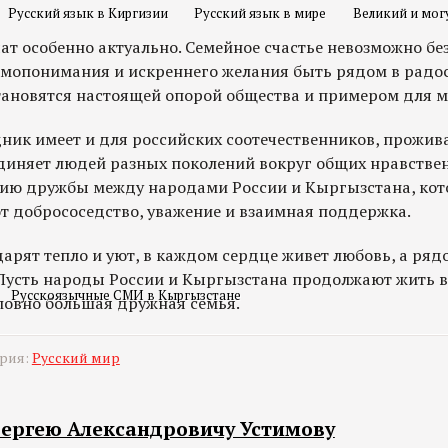
Русский язык в Киргизии
Русский язык в мире
Великий и мог
чат особенно актуально. Семейное счастье невозможно б
аимопонимания и искреннего желания быть рядом в радос
тановятся настоящей опорой общества и примером для 
дник имеет и для российских соотечественников, прожи
диняет людей разных поколений вокруг общих нравстве
нию дружбы между народами России и Кыргызстана, ко
т добрососедство, уважение и взаимная поддержка.
арят тепло и уют, в каждом сердце живет любовь, а ряд
Пусть народы России и Кыргызстана продолжают жить в 
Русскоязычные СМИ в Кыргызстане
ловно большая дружная семья.
ория:
Русский мир
Сергею Александровичу Устимову