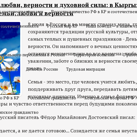
 любви, верности и духовной силы: в Кыргы
с соотечественниками
Россотрудничество РФ в КР и соотечестве
емьи, любви и верности
8 июля в России и во многих странах мира, г
 соотечественников
Русский мир КР
Наша победа — в нашем е
сохраняются традиции русской культуры, от
самых теплых и душевных праздников - День
верности. Он напоминает о вечных ценностях
остаются неизменными во все времена: любв
овольного переселения в Россию
Территории вселения
О рабо
уважении, заботе о близких и верности свое
очагу.
твенников
Домой в Россию
Трудовая миграция
Семья - это место, где человек учится любить
поддерживать друг друга, передавать детя
духовные ценности. Именно в семье формиру
о РФ в КР
Российское гражданство
Консульские вопросы РФ
ры и чувство ответственности перед будущими поколен
изское гражданство
русский писатель Фёдор Михайлович Достоевский писал:
дается, а не дается готовою... Созидается же семья неус