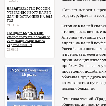
17.09.19
Аналитика
ПРАВИТЕЛЬСТВО РОССИИ
«Всечестные отцы, пре
УТВЕРДИЛО КВОТУ НА РВП
структур, братья и сест
ДЛЯ ИНОСТРАНЦЕВ НА 2015
ГОД
21.11.14
Сегодня в нашей епарх
чтения, посвященные п
Граждане Кыргызстана
Антония (Абашидзе), 
смогут получать пособия за
счет Фонда социального
видеть на нашей конфе
страхования РФ
Российского посольства
25.09.15
и преподавателей вузов
принимающих живое уч
проблем. Это вселяет у
проведения подобных м
обогащая друг друга 
возможность и пути сор
помощи ближним.
Тематика чтений «Трад
общество, личность» оч