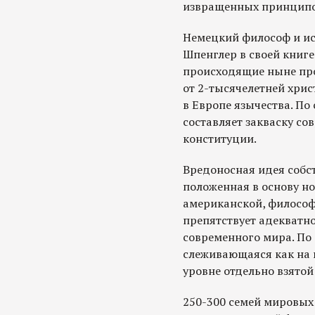
извращенных принципо
Немецкий философ и ис
Шпенглер в своей книг
происходящие ныне про
от 2-тысячелетней хри
в Европе язычества. По
составляет закваску со
конституции.
Вредоносная идея собс
положенная в основу но
американской, философ
препятствует адекватн
современного мира. По 
слеживающаяся как на г
уровне отдельно взятой
250-300 семей мировых