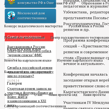
епархии, специалисты в
консульство РФ в Оше
Двойное гражданство
Отношения РФ и КР
Образование в Р
педагогики и журналис
Узбекистана, редактор
Московский дом
Русский язык
представители Посольс
соотечественника
Россотрудничества, Го
Конкурс педагогического мастерства
Русский язык в России
религии и др.
Самое популярное
Русский как иностранный
Центр государственного тестирован
Программа конференции
секций – «Христианств
Выезжающим в Россию
Кыргызский язык
советуют проверить себя в
религии и современное
"черном списке" ФМС
стола «Православные с
03.06.14
Новости на кыргызском языке
Изучение кыргызского языка
вечное и актуальное».
Служба в российской армии
Кыргызский как иностранный
для мигранта – по контракту
Конференция началась 
или по призыву?
заседание открыл иере
16.04.14
Галерея
приветственное слово 
Стартовал прием заявок на
Кыргызстанского Дани
участие в форуме «Диалог на
Фото
Видео
О нас
Наши проекты олд
Наши проекты
Волге: мир и
взаимопонимание в XXI
Участникам IV Междун
веке»
Сайты организаций соотечественников
памяти святого схиарх