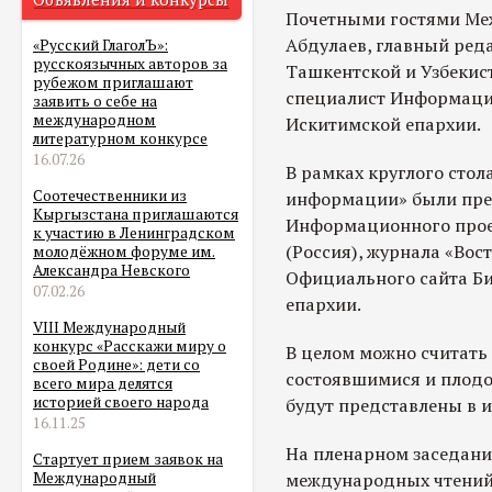
Почетными гостями Ме
Абдулаев, главный ред
«Русский ГлаголЪ»:
русскоязычных авторов за
Ташкентской и Узбекис
рубежом приглашают
специалист Информаци
заявить о себе на
международном
Искитимской епархии.
литературном конкурсе
16.07.26
В рамках круглого сто
Соотечественники из
информации» были пре
Кыргызстана приглашаются
Информационного прое
к участию в Ленинградском
(Россия), журнала «Вос
молодёжном форуме им.
Александра Невского
Официального сайта Б
07.02.26
епархии.
VIII Международный
конкурс «Расскажи миру о
В целом можно считать
своей Родине»: дети со
состоявшимися и плод
всего мира делятся
историей своего народа
будут представлены в и
16.11.25
На пленарном заседани
Стартует прием заявок на
международных чтений 
Международный