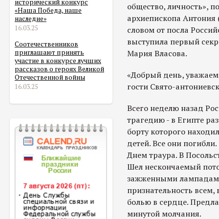
исторический конкурс
общество, личность», 
«Наша Победа, наше
архиепископа Антония 
наследие»
16.03.25
словом от посла Росси
выступила первый секр
Соотечественников
Мария Власова.
приглашают принять
участие в конкурсе лучших
рассказов о героях Великой
«Добрый день, уважаем
Отечественной войны
гости Свято-антониевск
16.03.25
Всего неделю назад Ро
трагедию - в Египте ра
борту которого находили
детей. Все они погибли.
Днем траура. В Посольс
Шел нескончаемый пото
зажженными лампадами 
признательность всем,
болью в сердце. Предл
минутой молчания.