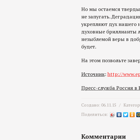
Но мы остаемся тверды 
не запугать. Деградаци
укрепляют дух нашего 
духовные бриллианты л
незыблемой веры в добр
будет.
На этом позвольте заве
Источник
:
http://www.ep
Пресс-служба Россия в
Создано: 06.11.15 /
Катего
Поделиться:
Комментарии