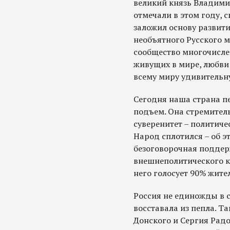
великий князь Владими
отмечали в этом году,
заложил основу развит
необъятного Русского 
сообщество многочисле
живущих в мире, любви
всему миру удивительн
Сегодня наша страна п
подъем. Она стремител
суверенитет – политиче
Народ сплотился – об э
безоговорочная поддер
внешнеполитического ку
него голосует 90% жите
Россия не единожды в 
восставала из пепла. Т
Донского и Сергия Рад