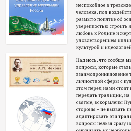
неспокойное и тревожно
человека, под воздейст
размыто понятие об осн
уверенностью строить ж
любовь к Родине и жер
удовлетворением индив
культурой и идеологией
Надеюсь, что сообща м
вопросы, которые став
взаимопроникновение т
личностной сферы с ку
этом перед нами стоит 
передать традиции, на
святые, вскормлены Пу
стороны – не вызвать н
адаптировать эти трад
вопросы нельзя сразу 
озвучивать их необходи