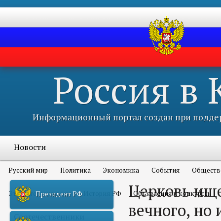
Россия в
Информационный портал создан при поддер
Новости
Русский мир
Политика
Экономика
События
Обществ
Церковь ище
Это интересно всем
История РФ
Объявления и конкурсы
Президент РФ
вечного, но 
Соотечественники