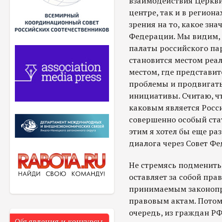
взаимодействия Церкви 
центре, так и в региона
зрения на то, какое зна
Федерации. Мы видим, 
палаты российского па
становится местом реа
местом, где представит
проблемы и продвигать
инициативы. Считаю, ч
каковым является Росс
совершенно особый стату
этим я хотел бы еще ра
диалога через Совет Фе
Не стремясь подменить 
оставляет за собой пра
принимаемым законопр
правовым актам. Потому
очередь, из граждан РФ,
Объявления и конкурсы