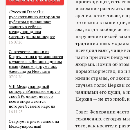
происходящее, есть сво
и желание разделять св
«Русский ГлаголЪ»:
зрения, в том числе, с 
русскоязычных авторов за
это важно в наши дни,
рубежом приглашают
заявить о себе на
зла, когда вообще исчеза
международном
нарушение некоей зако
литературном конкурсе
16.07.26
традиционных моральн
псевдоидеалы, чаще все
Соотечественники из
часто при этом бездум
Кыргызстана приглашаются
к участию в Ленинградском
людьми. Помня об этом,
молодёжном форуме им.
нормотворчество, но и 
Александра Невского
07.02.26
жизни страны, от эконо
случаев голос Церкви с
VIII Международный
чаяниями его души, а и
конкурс «Расскажи миру о
своей Родине»: дети со
Церкви — не кто иной, 
всего мира делятся
историей своего народа
Совет Федерации часто
16.11.25
сожалению, сегодня мы
Стартует прием заявок на
того, как носители раз
Международный