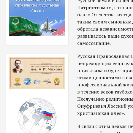
Русской земли и обще
Патриотизмом, готовно
благо Отечества всегда
таким своим сыновьям,
обретала независимост
развивалось наше духо
самосознание.
Русская Православная Ц
непреходящих евангельс
призывала и будет при
этими ценностями в св
профессиональной жизн
в течение веков глубоко
Неслучайно религиозн
Онуфриевич Лосский ук
христианская идея».
В связи с этим нельзя н