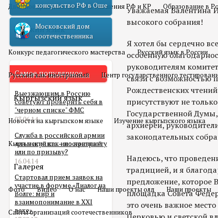
консульство РФ в Оше
Двойное гражданство
Отношения РФ и КР
Образование в Р
Уважаемая Валентина 
высокого собрания!
Московский дом
Русский язык
соотечественника
Я хотел бы сердечно вс
Конкурс педагогического мастерства
Русский язык в России
особенную благодарнос
руководителям комитет
Самое популярное
Русский как иностранный
Центр государственного тестирован
связи с возможностью п
Рождественских чтений.
Выезжающим в Россию
Кыргызский язык
присутствуют не только
советуют проверить себя в
"черном списке" ФМС
Государственной Думы,
03.06.14
Новости на кыргызском языке
Изучение кыргызского языка
архиереи, руководител
Служба в российской армии
законодательных собра
Кыргызский как иностранный
для мигранта – по контракту
или по призыву?
Надеюсь, что проведен
16.04.14
Галерея
традицией, и я благода
Стартовал прием заявок на
предложение, которое В
участие в форуме «Диалог на
Фото
Видео
О нас
Наши проекты олд
Наши проекты
площадка Совета Федер
Волге: мир и
взаимопонимание в XXI
это очень важное место
веке»
Сайты организаций соотечественников
Церковью и светской вл