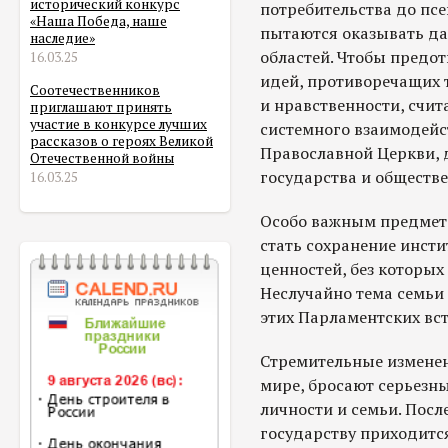
исторический конкурс
потребительства до пс
«Наша Победа, наше
пытаются оказывать дав
наследие»
областей. Чтобы предо
16.03.25
идей, противоречащих
Соотечественников
и нравственности, счи
приглашают принять
участие в конкурсе лучших
системного взаимодейс
рассказов о героях Великой
Православной Церкви, 
Отечественной войны
государства и обществе
16.03.25
Особо важным предмето
стать сохранение инст
ценностей, без которых
Неслучайно тема семьи 
этих Парламентских вст
Стремительные изменен
мире, бросают серьезн
личности и семьи. Посл
государству приходитс