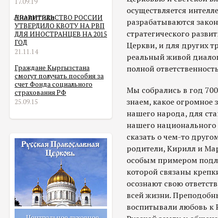
17.09.19
осуществляется интелл
Аналитика
ПРАВИТЕЛЬСТВО РОССИИ
разрабатываются законы
УТВЕРДИЛО КВОТУ НА РВП
стратегического развит
ДЛЯ ИНОСТРАНЦЕВ НА 2015
ГОД
Церкви, и для других 
21.11.14
реальный живой диалог 
Граждане Кыргызстана
полной ответственность
смогут получать пособия за
счет Фонда социального
Мы собрались в год 700
страхования РФ
знаем, какое огромное 
25.09.15
нашего народа, для ста
нашего национального с
сказать о чем-то друго
родители, Кирилл и Мар
особым примером подл
которой связаны крепк
осознают свою ответств
всей жизни. Преподобны
воспитывали любовь к 