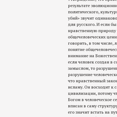
результате эволюционно
политического, культурн
убий» звучит одинаково
для русского. И если б
нравственную природу ч
общечеловеческих ценно
говорить, в том числе,
понятие общечеловечес
внимание на Божествен
если человек создан в 
замыслом, то разрушени
разрушение человеческо
что нравственный закон
исламу. Он восходит к
цивилизации, потому ч
Богом в человеческое с
вписан в саму структур
его значит встать на п