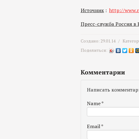
Источник
:
http://www.r
Пресс-служба Россия в
Создано: 29.01.14 /
Катего
Поделиться:
Комментарии
Написать комментар
Name
*
Email
*