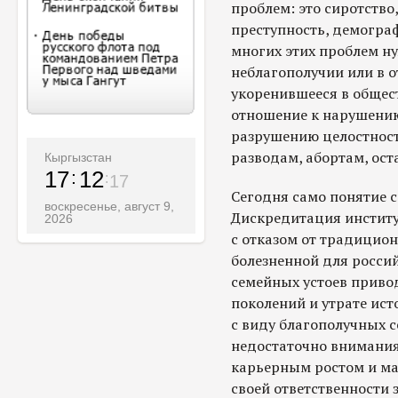
проблем: это сиротство
преступность, демограф
многих этих проблем н
неблагополучии или в о
укоренившееся в общес
отношение к нарушению
разрушению целостност
разводам, абортам, ос
Кыргызстан
17
12
18
Сегодня само понятие 
воскресенье, август 9,
Дискредитация институ
2026
с отказом от традицион
болезненной для росси
семейных устоев приво
поколений и утрате ист
с виду благополучных 
недостаточно внимания.
карьерным ростом и ма
своей ответственности 