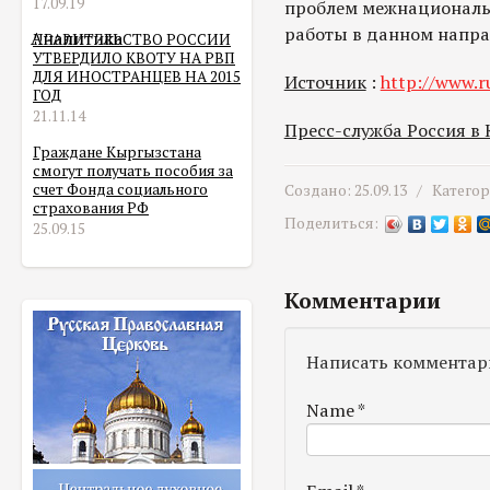
17.09.19
проблем межнациональ
работы в данном напра
Аналитика
ПРАВИТЕЛЬСТВО РОССИИ
УТВЕРДИЛО КВОТУ НА РВП
ДЛЯ ИНОСТРАНЦЕВ НА 2015
Источник
:
http://www.ru
ГОД
21.11.14
Пресс-служба Россия в
Граждане Кыргызстана
смогут получать пособия за
счет Фонда социального
Создано: 25.09.13 /
Катего
страхования РФ
Поделиться:
25.09.15
Комментарии
Написать комментар
Name
*