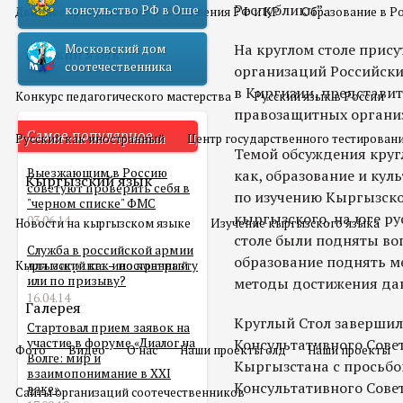
Республики”.
консульство РФ в Оше
Двойное гражданство
Отношения РФ и КР
Образование в Р
На круглом столе прис
Московский дом
Русский язык
соотечественника
организаций Российски
в Киргизии, представит
Конкурс педагогического мастерства
Русский язык в России
правозащитных органи
Самое популярное
Русский как иностранный
Центр государственного тестирован
Темой обсуждения круг
Выезжающим в Россию
как, образование и кул
Кыргызский язык
советуют проверить себя в
по изучению Кыргызског
"черном списке" ФМС
кыргызского, на юге ру
03.06.14
Новости на кыргызском языке
Изучение кыргызского языка
столе были подняты воп
Служба в российской армии
образование поднять м
Кыргызский как иностранный
для мигранта – по контракту
или по призыву?
методы достижения да
16.04.14
Галерея
Круглый Стол завершил
Стартовал прием заявок на
участие в форуме «Диалог на
Консультативного Совет
Фото
Видео
О нас
Наши проекты олд
Наши проекты
Волге: мир и
Кыргызстана с просьбо
взаимопонимание в XXI
Консультативного Сове
веке»
Сайты организаций соотечественников