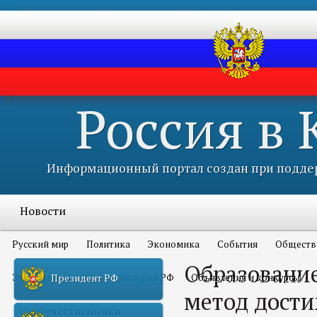
Россия в
Информационный портал создан при поддер
Новости
Русский мир
Политика
Экономика
События
Обществ
Образование
Это интересно всем
История РФ
Объявления и конкурсы
Президент РФ
метод дост
Соотечественники