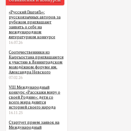
«Русский ГлаголЪ»:
русскоязычных авторов за
рубежом приглашают
заявить о себе на
международном
литературном конкурсе
16.07.26
Соотечественники из
Кыргызстана приглашаются
к участию в Ленинградском
молодёжном форуме им.
Александра Невского
07.02.26
VIII Международный
конкурс «Расскажи миру о
своей Родине»: дети со
всего мира делятся
историей своего народа
16.11.25
Стартует прием заявок на
Международный